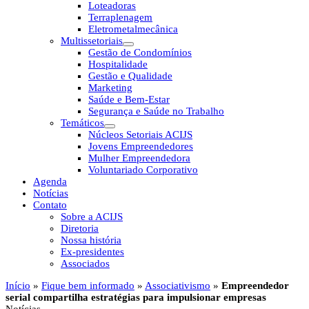
Loteadoras
Terraplenagem
Eletrometalmecânica
Multissetoriais
Gestão de Condomínios
Hospitalidade
Gestão e Qualidade
Marketing
Saúde e Bem-Estar
Segurança e Saúde no Trabalho
Temáticos
Núcleos Setoriais ACIJS
Jovens Empreendedores
Mulher Empreendedora
Voluntariado Corporativo
Agenda
Notícias
Contato
Sobre a ACIJS
Diretoria
Nossa história
Ex-presidentes
Associados
Início
»
Fique bem informado
»
Associativismo
»
Empreendedor
serial compartilha estratégias para impulsionar empresas