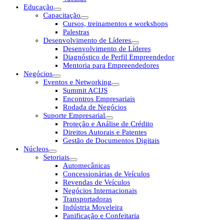
Educação
Capacitação
Cursos, treinamentos e workshops
Palestras
Desenvolvimento de Líderes
Desenvolvimento de Líderes
Diagnóstico de Perfil Empreendedor
Mentoria para Empreendedores
Negócios
Eventos e Networking
Summit ACIJS
Encontros Empresariais
Rodada de Negócios
Suporte Empresarial
Proteção e Análise de Crédito
Direitos Autorais e Patentes
Gestão de Documentos Digitais
Núcleos
Setoriais
Automecânicas
Concessionárias de Veículos
Revendas de Veículos
Negócios Internacionais
Transportadoras
Indústria Moveleira
Panificação e Confeitaria