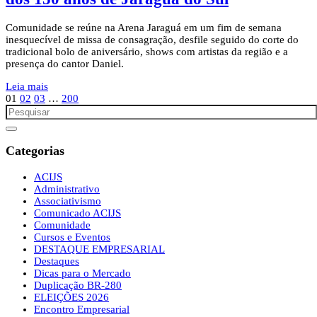
Comunidade se reúne na Arena Jaraguá em um fim de semana
inesquecível de missa de consagração, desfile seguido do corte do
tradicional bolo de aniversário, shows com artistas da região e a
presença do cantor Daniel.
Leia mais
01
02
03
…
200
Categorias
ACIJS
Administrativo
Associativismo
Comunicado ACIJS
Comunidade
Cursos e Eventos
DESTAQUE EMPRESARIAL
Destaques
Dicas para o Mercado
Duplicação BR-280
ELEIÇÕES 2026
Encontro Empresarial