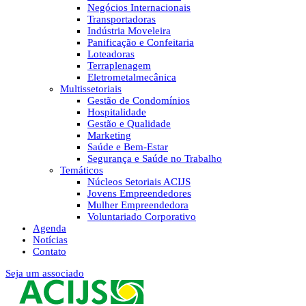
Negócios Internacionais
Transportadoras
Indústria Moveleira
Panificação e Confeitaria
Loteadoras
Terraplenagem
Eletrometalmecânica
Multissetoriais
Gestão de Condomínios
Hospitalidade
Gestão e Qualidade
Marketing
Saúde e Bem-Estar
Segurança e Saúde no Trabalho
Temáticos
Núcleos Setoriais ACIJS
Jovens Empreendedores
Mulher Empreendedora
Voluntariado Corporativo
Agenda
Notícias
Contato
Seja um associado