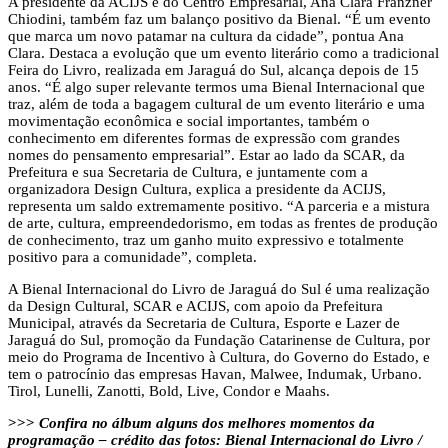
A presidente da ACIJS e do Centro Empresarial, Ana Clara Franzner
Chiodini, também faz um balanço positivo da Bienal. “É um evento
que marca um novo patamar na cultura da cidade”, pontua Ana
Clara. Destaca a evolução que um evento literário como a tradicional
Feira do Livro, realizada em Jaraguá do Sul, alcança depois de 15
anos. “É algo super relevante termos uma Bienal Internacional que
traz, além de toda a bagagem cultural de um evento literário e uma
movimentação econômica e social importantes, também o
conhecimento em diferentes formas de expressão com grandes
nomes do pensamento empresarial”. Estar ao lado da SCAR, da
Prefeitura e sua Secretaria de Cultura, e juntamente com a
organizadora Design Cultura, explica a presidente da ACIJS,
representa um saldo extremamente positivo. “A parceria e a mistura
de arte, cultura, empreendedorismo, em todas as frentes de produção
de conhecimento, traz um ganho muito expressivo e totalmente
positivo para a comunidade”, completa.
A Bienal Internacional do Livro de Jaraguá do Sul é uma realização
da Design Cultural, SCAR e ACIJS, com apoio da Prefeitura
Municipal, através da Secretaria de Cultura, Esporte e Lazer de
Jaraguá do Sul, promoção da Fundação Catarinense de Cultura, por
meio do Programa de Incentivo à Cultura, do Governo do Estado, e
tem o patrocínio das empresas Havan, Malwee, Indumak, Urbano.
Tirol, Lunelli, Zanotti, Bold, Live, Condor e Maahs.
>>>
Confira no álbum alguns dos melhores momentos da
programação – crédito das fotos: Bienal Internacional do Livro /