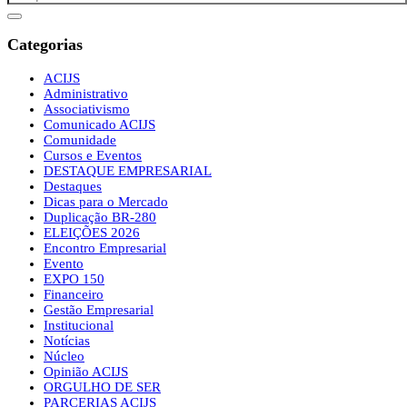
Categorias
ACIJS
Administrativo
Associativismo
Comunicado ACIJS
Comunidade
Cursos e Eventos
DESTAQUE EMPRESARIAL
Destaques
Dicas para o Mercado
Duplicação BR-280
ELEIÇÕES 2026
Encontro Empresarial
Evento
EXPO 150
Financeiro
Gestão Empresarial
Institucional
Notícias
Núcleo
Opinião ACIJS
ORGULHO DE SER
PARCERIAS ACIJS