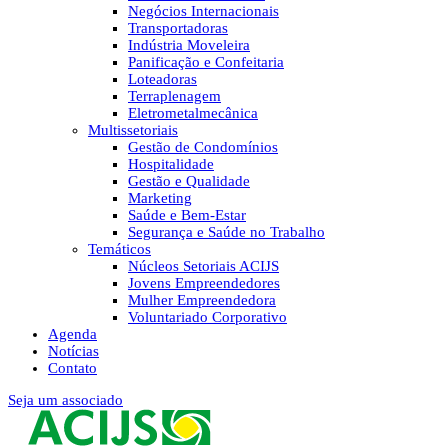
Negócios Internacionais
Transportadoras
Indústria Moveleira
Panificação e Confeitaria
Loteadoras
Terraplenagem
Eletrometalmecânica
Multissetoriais
Gestão de Condomínios
Hospitalidade
Gestão e Qualidade
Marketing
Saúde e Bem-Estar
Segurança e Saúde no Trabalho
Temáticos
Núcleos Setoriais ACIJS
Jovens Empreendedores
Mulher Empreendedora
Voluntariado Corporativo
Agenda
Notícias
Contato
Seja um associado