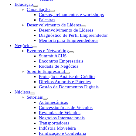
Educação
Capacitação
Cursos, treinamentos e workshops
Palestras
Desenvolvimento de Líderes
Desenvolvimento de Líderes
Diagnóstico de Perfil Empreendedor
Mentoria para Empreendedores
Negócios
Eventos e Networking
Summit ACIJS
Encontros Empresariais
Rodada de Negócios
Suporte Empresarial
Proteção e Análise de Crédito
Direitos Autorais e Patentes
Gestão de Documentos Digitais
Núcleos
Setoriais
Automecânicas
Concessionárias de Veículos
Revendas de Veículos
Negócios Internacionais
Transportadoras
Indústria Moveleira
Panificação e Confeitaria