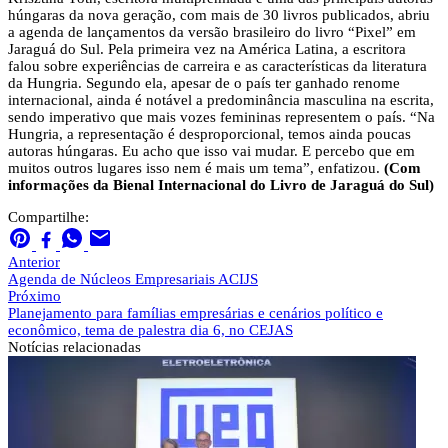
húngaras da nova geração, com mais de 30 livros publicados, abriu
a agenda de lançamentos da versão brasileiro do livro “Pixel” em
Jaraguá do Sul. Pela primeira vez na América Latina, a escritora
falou sobre experiências de carreira e as características da literatura
da Hungria. Segundo ela, apesar de o país ter ganhado renome
internacional, ainda é notável a predominância masculina na escrita,
sendo imperativo que mais vozes femininas representem o país. “Na
Hungria, a representação é desproporcional, temos ainda poucas
autoras húngaras. Eu acho que isso vai mudar. E percebo que em
muitos outros lugares isso nem é mais um tema”, enfatizou.
(Com
informações da Bienal Internacional do Livro de Jaraguá do Sul)
Compartilhe:
Anterior
Agenda de Núcleos Empresariais ACIJS
Próximo
Planejamento para famílias empresárias e cenários político e
econômico, tema de palestra dia 6, no CEJAS
Notícias
relacionadas