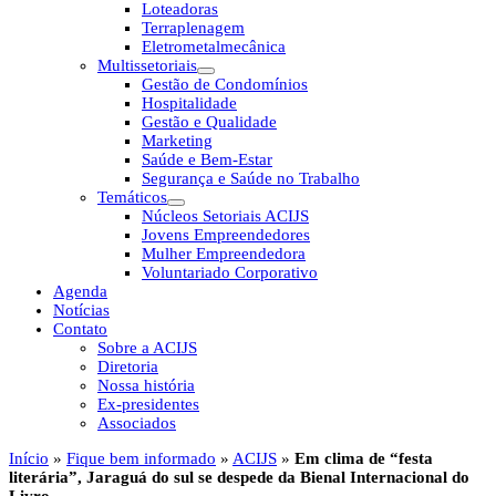
Loteadoras
Terraplenagem
Eletrometalmecânica
Multissetoriais
Gestão de Condomínios
Hospitalidade
Gestão e Qualidade
Marketing
Saúde e Bem-Estar
Segurança e Saúde no Trabalho
Temáticos
Núcleos Setoriais ACIJS
Jovens Empreendedores
Mulher Empreendedora
Voluntariado Corporativo
Agenda
Notícias
Contato
Sobre a ACIJS
Diretoria
Nossa história
Ex-presidentes
Associados
Início
»
Fique bem informado
»
ACIJS
»
Em clima de “festa
literária”, Jaraguá do sul se despede da Bienal Internacional do