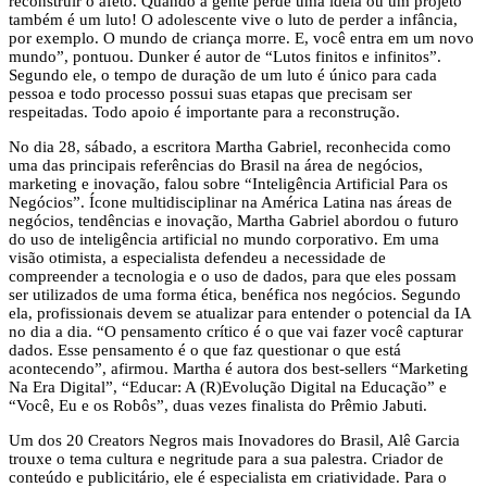
reconstruir o afeto. Quando a gente perde uma ideia ou um projeto
também é um luto! O adolescente vive o luto de perder a infância,
por exemplo. O mundo de criança morre. E, você entra em um novo
mundo”, pontuou. Dunker é autor de “Lutos finitos e infinitos”.
Segundo ele, o tempo de duração de um luto é único para cada
pessoa e todo processo possui suas etapas que precisam ser
respeitadas. Todo apoio é importante para a reconstrução.
No dia 28, sábado, a escritora Martha Gabriel, reconhecida como
uma das principais referências do Brasil na área de negócios,
marketing e inovação, falou sobre “Inteligência Artificial Para os
Negócios”. Ícone multidisciplinar na América Latina nas áreas de
negócios, tendências e inovação, Martha Gabriel abordou o futuro
do uso de inteligência artificial no mundo corporativo. Em uma
visão otimista, a especialista defendeu a necessidade de
compreender a tecnologia e o uso de dados, para que eles possam
ser utilizados de uma forma ética, benéfica nos negócios. Segundo
ela, profissionais devem se atualizar para entender o potencial da IA
no dia a dia. “O pensamento crítico é o que vai fazer você capturar
dados. Esse pensamento é o que faz questionar o que está
acontecendo”, afirmou. Martha é autora dos best-sellers “Marketing
Na Era Digital”, “Educar: A (R)Evolução Digital na Educação” e
“Você, Eu e os Robôs”, duas vezes finalista do Prêmio Jabuti.
Um dos 20 Creators Negros mais Inovadores do Brasil, Alê Garcia
trouxe o tema cultura e negritude para a sua palestra. Criador de
conteúdo e publicitário, ele é especialista em criatividade. Para o