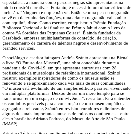
especialista, a maneira como pessoas negras são apresentadas na
mídia constrói narrativas. Portanto, é necessário um olhar crítico e de
inclusão. “Ninguém é o que não vê. Então se uma pessoa negra não
se vê em determinadas funções, uma criança negra não vai sonhar
com aquilo”, disse. Como escritor, conquistou o Prêmio Fundação
Biblioteca Nacional e foi finalista no Prêmio Jabuti com o livro de
contos “A Sordidez das Pequenas Coisas”. É ainda fundador da
Casablack, empresa multiplataforma de conteúdo, de criação,
gerenciamento de carreira de talentos negros e desenvolvimento de
branded services.
O sociólogo e escritor húngaro András Szántó apresentou na Bienal
o livro “O Futuro dos Museus”, uma obra concebida durante a
pandemia do Covid-19, em que apresenta entrevistas com 28
profissionais da museologia de referência internacional. Szántó
mostrou exemplos inspiradores de como os museus estão se
renovando e se aproximando cada vez mais de suas comunidades.
“O museu está evoluindo de um simples edifício para ser vivenciado
em múltiplas plataformas. Deixou de ser um mero templo para se
transformar em um espaço de convivência”, ressaltou. Para entender
os caminhos possíveis para a construção de um museu empático,
agregador e relevante, Szántó entrevistou curadores e diretores de
alguns dos mais importantes museus de todos os continentes – entre
eles o brasileiro Adriano Pedrosa, do Museu de Arte de São Paulo
(MASP).
Krisztina Tóth, escritora multipremiada e uma das principais autoras