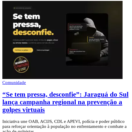
Comunidade
“Se tem pressa, desconfie”: Jaraguá do Sul
lança campanha regional na prevenção a
golpes virtuais
Iniciativa une OAB, ACIJS, CDL e APEVI, polícia e poder público
para reforçar orientação à população no enfrentamento e combate a
ação de golpistas