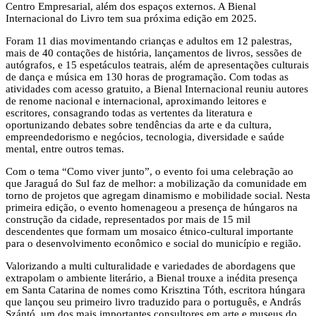
Centro Empresarial, além dos espaços externos. A Bienal
Internacional do Livro tem sua próxima edição em 2025.
Foram 11 dias movimentando crianças e adultos em 12 palestras,
mais de 40 contações de história, lançamentos de livros, sessões de
autógrafos, e 15 espetáculos teatrais, além de apresentações culturais
de dança e música em 130 horas de programação. Com todas as
atividades com acesso gratuito, a Bienal Internacional reuniu autores
de renome nacional e internacional, aproximando leitores e
escritores, consagrando todas as vertentes da literatura e
oportunizando debates sobre tendências da arte e da cultura,
empreendedorismo e negócios, tecnologia, diversidade e saúde
mental, entre outros temas.
Com o tema “Como viver junto”, o evento foi uma celebração ao
que Jaraguá do Sul faz de melhor: a mobilização da comunidade em
torno de projetos que agregam dinamismo e mobilidade social. Nesta
primeira edição, o evento homenageou a presença de húngaros na
construção da cidade, representados por mais de 15 mil
descendentes que formam um mosaico étnico-cultural importante
para o desenvolvimento econômico e social do município e região.
Valorizando a multi culturalidade e variedades de abordagens que
extrapolam o ambiente literário, a Bienal trouxe a inédita presença
em Santa Catarina de nomes como Krisztina Tóth, escritora húngara
que lançou seu primeiro livro traduzido para o português, e András
Szántó, um dos mais importantes consultores em arte e museus do