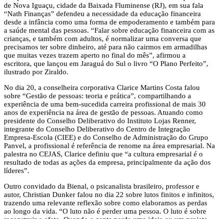
de Nova Iguaçu, cidade da Baixada Fluminense (RJ), em sua fala
“Nath Finanças” defendeu a necessidade da educação financeira
desde a infância como uma forma de empoderamento e também para
a saúde mental das pessoas. “Falar sobre educação financeira com as
crianças, e também com adultos, é normalizar uma conversa que
precisamos ter sobre dinheiro, até para não cairmos em armadilhas
que muitas vezes trazem aperto no final do mês”, afirmou a
escritora, que lançou em Jaraguá do Sul o livro “O Plano Perfeito”,
ilustrado por Ziraldo.
No dia 20, a conselheira corporativa Clarice Martins Costa falou
sobre “Gestão de pessoas: teoria e prática”, compartilhando a
experiência de uma bem-sucedida carreira profissional de mais 30
anos de experiência na área de gestão de pessoas. Atuando como
presidente do Conselho Deliberativo do Instituto Lojas Renner,
integrante do Conselho Deliberativo do Centro de Integração
Empresa-Escola (CIEE) e do Conselho de Administração do Grupo
Panvel, a profissional é referência de renome na área empresarial. Na
palestra no CEJAS, Clarice definiu que “a cultura empresarial é o
resultado de todas as ações da empresa, principalmente da ação dos
líderes”.
Outro convidado da Bienal, o psicanalista brasileiro, professor e
autor, Christian Dunker falou no dia 22 sobre lutos finitos e infinitos,
trazendo uma relevante reflexão sobre como elaboramos as perdas
ao longo da vida. “O luto não é perder uma pessoa. O luto é sobre