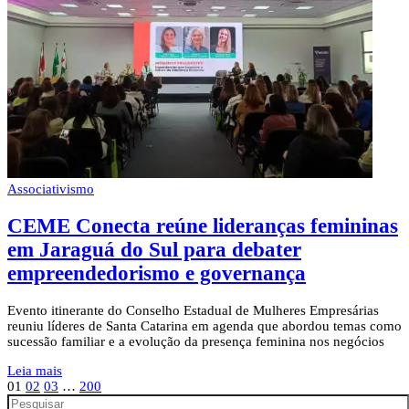
Associativismo
CEME Conecta reúne lideranças femininas
em Jaraguá do Sul para debater
empreendedorismo e governança
Evento itinerante do Conselho Estadual de Mulheres Empresárias
reuniu líderes de Santa Catarina em agenda que abordou temas como
sucessão familiar e a evolução da presença feminina nos negócios
Leia mais
01
02
03
…
200