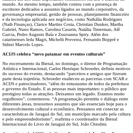
mundo. Ao mesmo tempo, também contou com a presença de
escritores dedicados a assuntos ligados ao mundo corporativo, da
governança empresarial, gestão de pessoas, planejamento financeiro
e da tecnologia aplicada aos negócios, como Nathália Rodrigues
(Nath Finanças), Clarice Martins Costa, Christian Dunker, Martha
Gabriel, Nuno Ramos, Carolina Casarin, Natália Timerman, Alê
Garcia, Pedro Augusto Baía e Zsuzsanna Spiry. Além dos
catarinenses Ieda Magri, Michelli Provensi, Fernando Boppré e
Sidnei Marcelo Lopes.
ACIJS celebra “novo patamar em eventos culturais”
No encerramento da Bienal, no domingo, o diretor de Programação
Artística e Internacional, Carlos Henrique Schroeder, definiu motivos
do sucesso do evento, destacando “parceiros e amigos que fizeram
parte desta trajetória. Schroeder enalteceu as parcerias com SCAR e
ACIJS e patrocinadores, “além do entusiasmo de todos da prefeitura
e governo do Estado. E as pessoas mais importantes: o público que
prestigiou todas as atrações. Deixamos um legado. Estamos muito
orgulhosos”, comemorou. “A programação permitiu o diálogo entre
diferentes áreas, trouxemos assuntos que são essenciais hoje para o
desenvolvimento cultural e econômico. Pensamos em conectar as
características de Jaraguá do Sul, um município marcado pela cultura
e pelo empreendedorismo”, reafirma o coordenador da Bienal
Internacional do Livro de Jaraguá do Sul, João Chiodini.