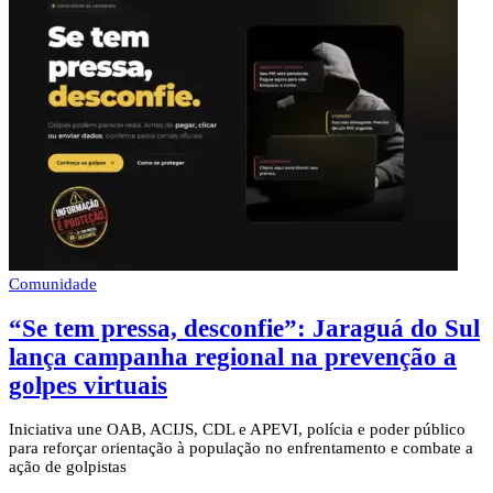
Comunidade
“Se tem pressa, desconfie”: Jaraguá do Sul
lança campanha regional na prevenção a
golpes virtuais
Iniciativa une OAB, ACIJS, CDL e APEVI, polícia e poder público
para reforçar orientação à população no enfrentamento e combate a
ação de golpistas