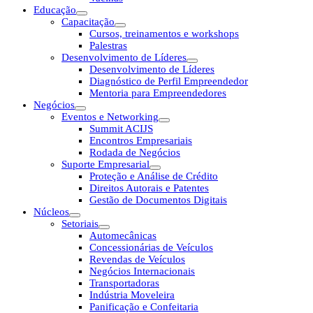
Educação
Capacitação
Cursos, treinamentos e workshops
Palestras
Desenvolvimento de Líderes
Desenvolvimento de Líderes
Diagnóstico de Perfil Empreendedor
Mentoria para Empreendedores
Negócios
Eventos e Networking
Summit ACIJS
Encontros Empresariais
Rodada de Negócios
Suporte Empresarial
Proteção e Análise de Crédito
Direitos Autorais e Patentes
Gestão de Documentos Digitais
Núcleos
Setoriais
Automecânicas
Concessionárias de Veículos
Revendas de Veículos
Negócios Internacionais
Transportadoras
Indústria Moveleira
Panificação e Confeitaria