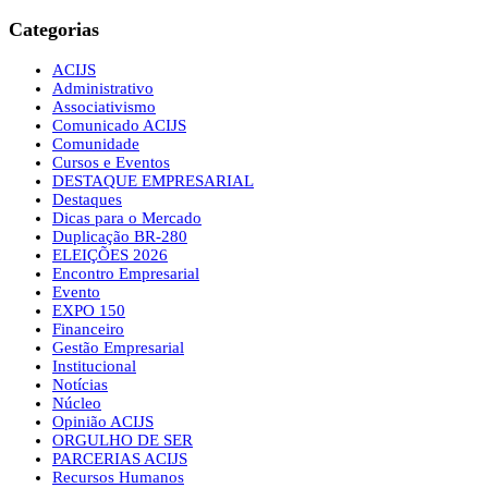
Categorias
ACIJS
Administrativo
Associativismo
Comunicado ACIJS
Comunidade
Cursos e Eventos
DESTAQUE EMPRESARIAL
Destaques
Dicas para o Mercado
Duplicação BR-280
ELEIÇÕES 2026
Encontro Empresarial
Evento
EXPO 150
Financeiro
Gestão Empresarial
Institucional
Notícias
Núcleo
Opinião ACIJS
ORGULHO DE SER
PARCERIAS ACIJS
Recursos Humanos