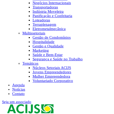
Negócios Internacionais
Transportadoras
Indústria Moveleira
Panificação e Confeitaria
Loteadoras
Terraplenagem
Eletrometalmecânica
Multissetoriais
Gestão de Condomínios
Hospitalidade
Gestão e Qualidade
Marketing
Saúde e Bem-Estar
Segurança e Saúde no Trabalho
Temáticos
Núcleos Setoriais ACIJS
Jovens Empreendedores
Mulher Empreendedora
Voluntariado Corporativo
Agenda
Notícias
Contato
Seja um associado