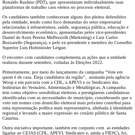
Ronaldo Raulino (PDT), que apresentaram individualmente suas
plataformas de trabalho caso eleitos no processo eleitoral.
Os candidatos também conheceram alguns dos pleitos defendidos
pela entidade, tendo como foco demandas do setor empresarial
relacionadas à infraestrutura, saúde, segurança pública, educação e
desenvolvimento econômico, apresentadas pelos vice-presidentes
Daniel de Assis Pereira Maffezzolli (Marketing) e Luiz Carlos
Buzzarello (Segurança), e pelo ex-presidente e membro do Conselho
Superior Luis Hufenüssler Leigue.
O encontro com candidatos complementa as ações que a entidade
realizou durante setembro, voltadas às Eleições 2022.
Primeiramente, por meio do lançamento da campanha “Vote em
quem é de casa. Eleja candidatos da região”, assinada pela agência
Woop e em parceria com a CDL, a APEVI e os Sindicatos das
Indústrias do Vestuário, Alimentação e Metalúrgicas. A campanha
tem como objetivo sensibilizar eleitores a prestigiarem candidaturas
identificadas com as necessidades do município, considerando que o
voto em nomes com domicílio eleitoral mais próximo contribui para
uma representação política mais representativa, alinhada à identidade
regional e levando a maior expressão no cenário público de Santa
Catarina.
Outra iniciativa importante, também em conjunto com as entidades
ligadas ao CEJAS (CDL, APEVI, Sindicatos e, ainda a FIESC), foi,