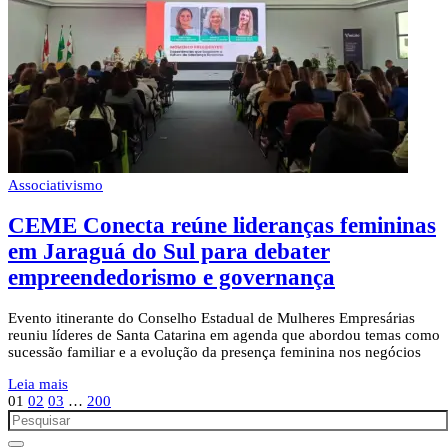
Associativismo
CEME Conecta reúne lideranças femininas
em Jaraguá do Sul para debater
empreendedorismo e governança
Evento itinerante do Conselho Estadual de Mulheres Empresárias
reuniu líderes de Santa Catarina em agenda que abordou temas como
sucessão familiar e a evolução da presença feminina nos negócios
Leia mais
01
02
03
…
200