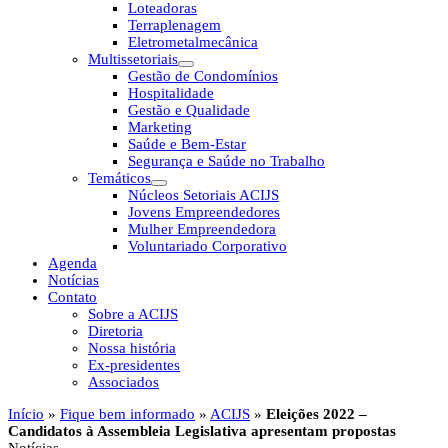
Loteadoras
Terraplenagem
Eletrometalmecânica
Multissetoriais
Gestão de Condomínios
Hospitalidade
Gestão e Qualidade
Marketing
Saúde e Bem-Estar
Segurança e Saúde no Trabalho
Temáticos
Núcleos Setoriais ACIJS
Jovens Empreendedores
Mulher Empreendedora
Voluntariado Corporativo
Agenda
Notícias
Contato
Sobre a ACIJS
Diretoria
Nossa história
Ex-presidentes
Associados
Início
»
Fique bem informado
»
ACIJS
»
Eleições 2022 –
Candidatos à Assembleia Legislativa apresentam propostas