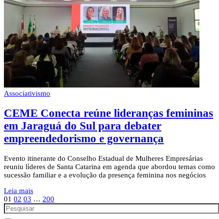
Associativismo
CEME Conecta reúne lideranças femininas
em Jaraguá do Sul para debater
empreendedorismo e governança
Evento itinerante do Conselho Estadual de Mulheres Empresárias
reuniu líderes de Santa Catarina em agenda que abordou temas como
sucessão familiar e a evolução da presença feminina nos negócios
Leia mais
01
02
03
…
200