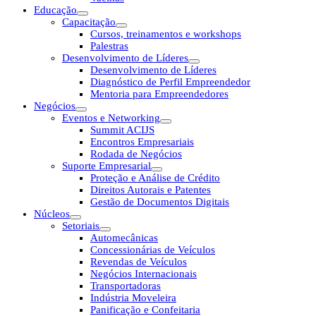
Educação
Capacitação
Cursos, treinamentos e workshops
Palestras
Desenvolvimento de Líderes
Desenvolvimento de Líderes
Diagnóstico de Perfil Empreendedor
Mentoria para Empreendedores
Negócios
Eventos e Networking
Summit ACIJS
Encontros Empresariais
Rodada de Negócios
Suporte Empresarial
Proteção e Análise de Crédito
Direitos Autorais e Patentes
Gestão de Documentos Digitais
Núcleos
Setoriais
Automecânicas
Concessionárias de Veículos
Revendas de Veículos
Negócios Internacionais
Transportadoras
Indústria Moveleira
Panificação e Confeitaria