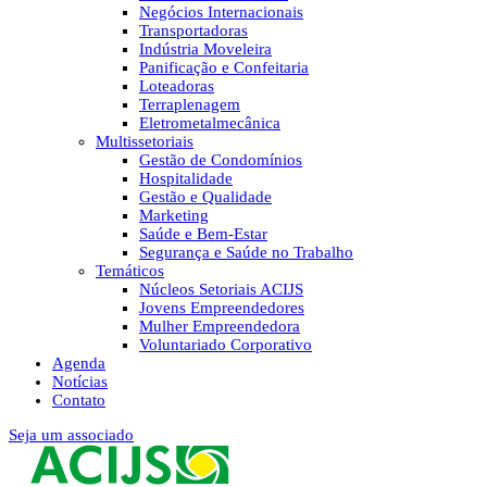
Negócios Internacionais
Transportadoras
Indústria Moveleira
Panificação e Confeitaria
Loteadoras
Terraplenagem
Eletrometalmecânica
Multissetoriais
Gestão de Condomínios
Hospitalidade
Gestão e Qualidade
Marketing
Saúde e Bem-Estar
Segurança e Saúde no Trabalho
Temáticos
Núcleos Setoriais ACIJS
Jovens Empreendedores
Mulher Empreendedora
Voluntariado Corporativo
Agenda
Notícias
Contato
Seja um associado