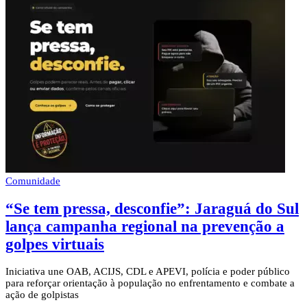
Comunidade
“Se tem pressa, desconfie”: Jaraguá do Sul
lança campanha regional na prevenção a
golpes virtuais
Iniciativa une OAB, ACIJS, CDL e APEVI, polícia e poder público
para reforçar orientação à população no enfrentamento e combate a
ação de golpistas