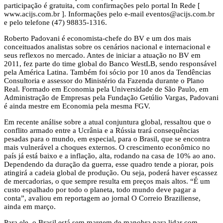
participação é gratuita, com confirmações pelo portal In Rede [
www.acijs.com.br ]. Informações pelo e-mail
eventos@acijs.com.br
e pelo telefone (47) 98835-1316.
Roberto Padovani é economista-chefe do BV e um dos mais
conceituados analistas sobre os cenários nacional e internacional e
seus reflexos no mercado. Antes de iniciar a atuação no BV em
2011, fez parte do time global do Banco WestLB, sendo responsável
pela América Latina. Também foi sócio por 10 anos da Tendências
Consultoria e assessor do Ministério da Fazenda durante o Plano
Real. Formado em Economia pela Universidade de São Paulo, em
Administração de Empresas pela Fundação Getúlio Vargas, Padovani
é ainda mestre em Economia pela mesma FGV.
Em recente análise sobre a atual conjuntura global, ressaltou que o
conflito armado entre a Ucrânia e a Rússia trará consequências
pesadas para o mundo, em especial, para o Brasil, que se encontra
mais vulnerável a choques externos. O crescimento econômico no
país já está baixo e a inflação, alta, rodando na casa de 10% ao ano.
Dependendo da duração da guerra, esse quadro tende a piorar, pois
atingirá a cadeia global de produção. Ou seja, poderá haver escassez
de mercadorias, o que sempre resulta em preços mais altos. “É um
custo espalhado por todo o planeta, todo mundo deve pagar a
conta”, avaliou em reportagem ao jornal O Correio Braziliense,
ainda em março.
Para ele, o Brasil está sem margem de manobra para lidar com