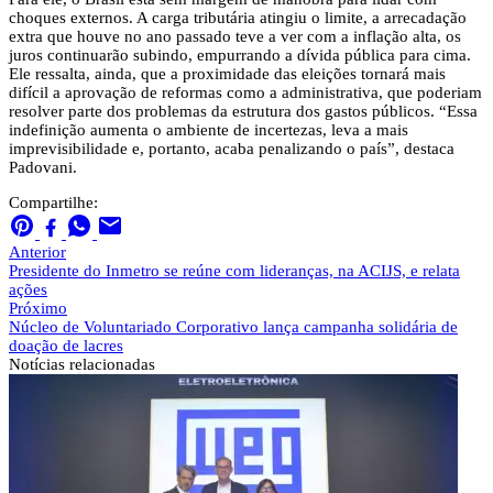
choques externos. A carga tributária atingiu o limite, a arrecadação
extra que houve no ano passado teve a ver com a inflação alta, os
juros continuarão subindo, empurrando a dívida pública para cima.
Ele ressalta, ainda, que a proximidade das eleições tornará mais
difícil a aprovação de reformas como a administrativa, que poderiam
resolver parte dos problemas da estrutura dos gastos públicos. “Essa
indefinição aumenta o ambiente de incertezas, leva a mais
imprevisibilidade e, portanto, acaba penalizando o país”, destaca
Padovani.
Compartilhe:
Anterior
Presidente do Inmetro se reúne com lideranças, na ACIJS, e relata
ações
Próximo
Núcleo de Voluntariado Corporativo lança campanha solidária de
doação de lacres
Notícias
relacionadas