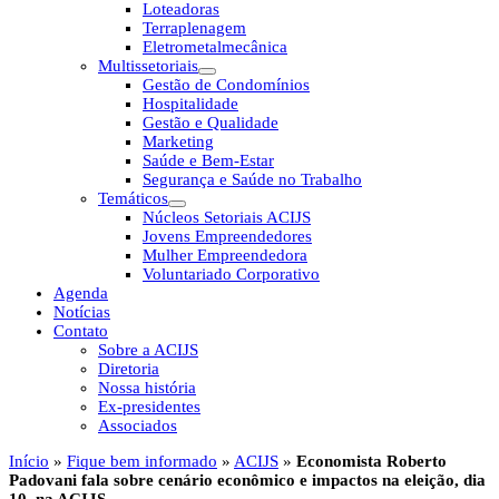
Loteadoras
Terraplenagem
Eletrometalmecânica
Multissetoriais
Gestão de Condomínios
Hospitalidade
Gestão e Qualidade
Marketing
Saúde e Bem-Estar
Segurança e Saúde no Trabalho
Temáticos
Núcleos Setoriais ACIJS
Jovens Empreendedores
Mulher Empreendedora
Voluntariado Corporativo
Agenda
Notícias
Contato
Sobre a ACIJS
Diretoria
Nossa história
Ex-presidentes
Associados
Início
»
Fique bem informado
»
ACIJS
»
Economista Roberto
Padovani fala sobre cenário econômico e impactos na eleição, dia