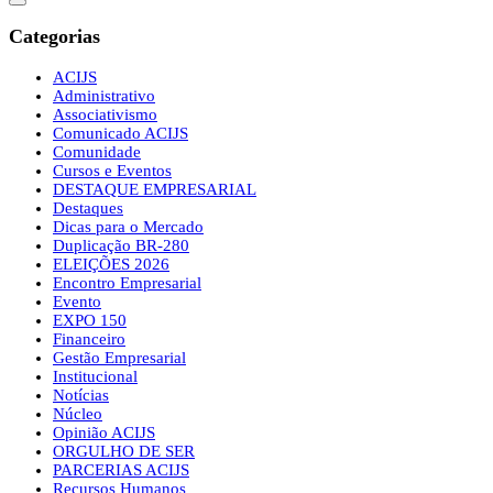
Categorias
ACIJS
Administrativo
Associativismo
Comunicado ACIJS
Comunidade
Cursos e Eventos
DESTAQUE EMPRESARIAL
Destaques
Dicas para o Mercado
Duplicação BR-280
ELEIÇÕES 2026
Encontro Empresarial
Evento
EXPO 150
Financeiro
Gestão Empresarial
Institucional
Notícias
Núcleo
Opinião ACIJS
ORGULHO DE SER
PARCERIAS ACIJS
Recursos Humanos