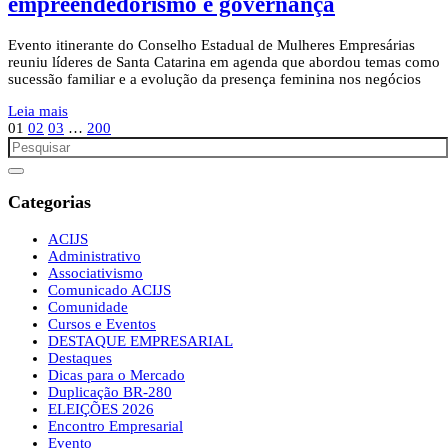
empreendedorismo e governança
Evento itinerante do Conselho Estadual de Mulheres Empresárias
reuniu líderes de Santa Catarina em agenda que abordou temas como
sucessão familiar e a evolução da presença feminina nos negócios
Leia mais
01
02
03
…
200
Categorias
ACIJS
Administrativo
Associativismo
Comunicado ACIJS
Comunidade
Cursos e Eventos
DESTAQUE EMPRESARIAL
Destaques
Dicas para o Mercado
Duplicação BR-280
ELEIÇÕES 2026
Encontro Empresarial
Evento