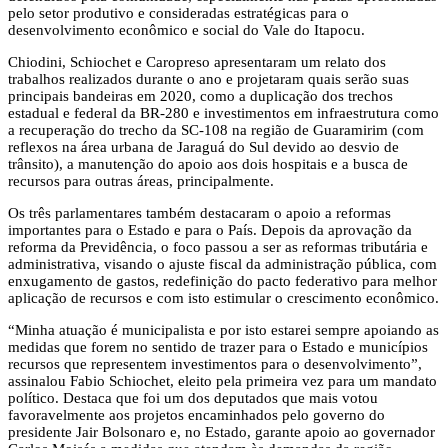
pelo setor produtivo e consideradas estratégicas para o
desenvolvimento econômico e social do Vale do Itapocu.
Chiodini, Schiochet e Caropreso apresentaram um relato dos
trabalhos realizados durante o ano e projetaram quais serão suas
principais bandeiras em 2020, como a duplicação dos trechos
estadual e federal da BR-280 e investimentos em infraestrutura como
a recuperação do trecho da SC-108 na região de Guaramirim (com
reflexos na área urbana de Jaraguá do Sul devido ao desvio de
trânsito), a manutenção do apoio aos dois hospitais e a busca de
recursos para outras áreas, principalmente.
Os três parlamentares também destacaram o apoio a reformas
importantes para o Estado e para o País. Depois da aprovação da
reforma da Previdência, o foco passou a ser as reformas tributária e
administrativa, visando o ajuste fiscal da administração pública, com
enxugamento de gastos, redefinição do pacto federativo para melhor
aplicação de recursos e com isto estimular o crescimento econômico.
“Minha atuação é municipalista e por isto estarei sempre apoiando as
medidas que forem no sentido de trazer para o Estado e municípios
recursos que representem investimentos para o desenvolvimento”,
assinalou Fabio Schiochet, eleito pela primeira vez para um mandato
político. Destaca que foi um dos deputados que mais votou
favoravelmente aos projetos encaminhados pelo governo do
presidente Jair Bolsonaro e, no Estado, garante apoio ao governador