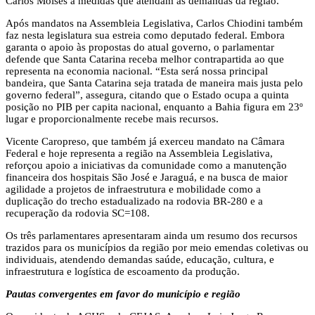
Carlos Moisés a medidas que atendam às demandas da região.
Após mandatos na Assembleia Legislativa, Carlos Chiodini também
faz nesta legislatura sua estreia como deputado federal. Embora
garanta o apoio às propostas do atual governo, o parlamentar
defende que Santa Catarina receba melhor contrapartida ao que
representa na economia nacional. “Esta será nossa principal
bandeira, que Santa Catarina seja tratada de maneira mais justa pelo
governo federal”, assegura, citando que o Estado ocupa a quinta
posição no PIB per capita nacional, enquanto a Bahia figura em 23º
lugar e proporcionalmente recebe mais recursos.
Vicente Caropreso, que também já exerceu mandato na Câmara
Federal e hoje representa a região na Assembleia Legislativa,
reforçou apoio a iniciativas da comunidade como a manutenção
financeira dos hospitais São José e Jaraguá, e na busca de maior
agilidade a projetos de infraestrutura e mobilidade como a
duplicação do trecho estadualizado na rodovia BR-280 e a
recuperação da rodovia SC=108.
Os três parlamentares apresentaram ainda um resumo dos recursos
trazidos para os municípios da região por meio emendas coletivas ou
individuais, atendendo demandas saúde, educação, cultura, e
infraestrutura e logística de escoamento da produção.
Pautas convergentes em favor do município e região