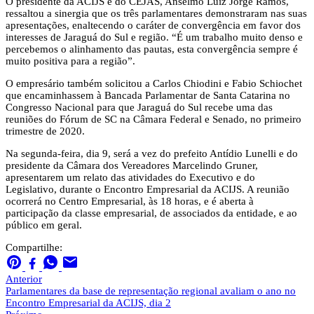
O presidente da ACIJS e do CEJAS, Anselmo Luiz Jorge Ramos,
ressaltou a sinergia que os três parlamentares demonstraram nas suas
apresentações, enaltecendo o caráter de convergência em favor dos
interesses de Jaraguá do Sul e região. “É um trabalho muito denso e
percebemos o alinhamento das pautas, esta convergência sempre é
muito positiva para a região”.
O empresário também solicitou a Carlos Chiodini e Fabio Schiochet
que encaminhassem à Bancada Parlamentar de Santa Catarina no
Congresso Nacional para que Jaraguá do Sul recebe uma das
reuniões do Fórum de SC na Câmara Federal e Senado, no primeiro
trimestre de 2020.
Na segunda-feira, dia 9, será a vez do prefeito Antídio Lunelli e do
presidente da Câmara dos Vereadores Marcelindo Gruner,
apresentarem um relato das atividades do Executivo e do
Legislativo, durante o Encontro Empresarial da ACIJS. A reunião
ocorrerá no Centro Empresarial, às 18 horas, e é aberta à
participação da classe empresarial, de associados da entidade, e ao
público em geral.
Compartilhe:
Anterior
Parlamentares da base de representação regional avaliam o ano no
Encontro Empresarial da ACIJS, dia 2