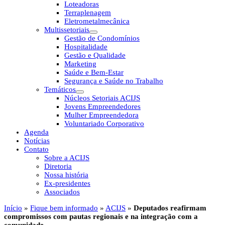
Loteadoras
Terraplenagem
Eletrometalmecânica
Multissetoriais
Gestão de Condomínios
Hospitalidade
Gestão e Qualidade
Marketing
Saúde e Bem-Estar
Segurança e Saúde no Trabalho
Temáticos
Núcleos Setoriais ACIJS
Jovens Empreendedores
Mulher Empreendedora
Voluntariado Corporativo
Agenda
Notícias
Contato
Sobre a ACIJS
Diretoria
Nossa história
Ex-presidentes
Associados
Início
»
Fique bem informado
»
ACIJS
»
Deputados reafirmam
compromissos com pautas regionais e na integração com a