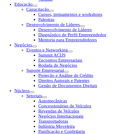
Educação
Capacitação
Cursos, treinamentos e workshops
Palestras
Desenvolvimento de Líderes
Desenvolvimento de Líderes
Diagnóstico de Perfil Empreendedor
Mentoria para Empreendedores
Negócios
Eventos e Networking
Summit ACIJS
Encontros Empresariais
Rodada de Negócios
Suporte Empresarial
Proteção e Análise de Crédito
Direitos Autorais e Patentes
Gestão de Documentos Digitais
Núcleos
Setoriais
Automecânicas
Concessionárias de Veículos
Revendas de Veículos
Negócios Internacionais
Transportadoras
Indústria Moveleira
Panificação e Confeitaria