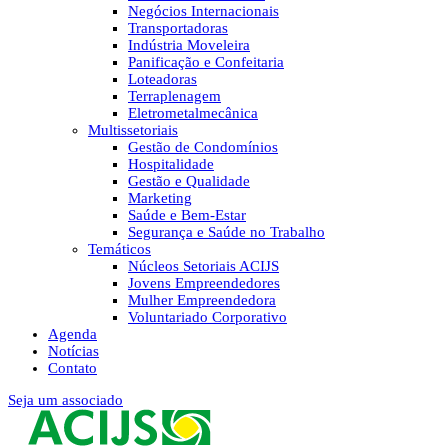
Negócios Internacionais
Transportadoras
Indústria Moveleira
Panificação e Confeitaria
Loteadoras
Terraplenagem
Eletrometalmecânica
Multissetoriais
Gestão de Condomínios
Hospitalidade
Gestão e Qualidade
Marketing
Saúde e Bem-Estar
Segurança e Saúde no Trabalho
Temáticos
Núcleos Setoriais ACIJS
Jovens Empreendedores
Mulher Empreendedora
Voluntariado Corporativo
Agenda
Notícias
Contato
Seja um associado