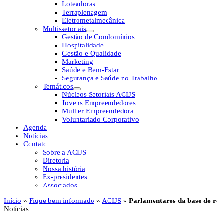
Loteadoras
Terraplenagem
Eletrometalmecânica
Multissetoriais
Gestão de Condomínios
Hospitalidade
Gestão e Qualidade
Marketing
Saúde e Bem-Estar
Segurança e Saúde no Trabalho
Temáticos
Núcleos Setoriais ACIJS
Jovens Empreendedores
Mulher Empreendedora
Voluntariado Corporativo
Agenda
Notícias
Contato
Sobre a ACIJS
Diretoria
Nossa história
Ex-presidentes
Associados
Início
»
Fique bem informado
»
ACIJS
»
Parlamentares da base de r
Notícias