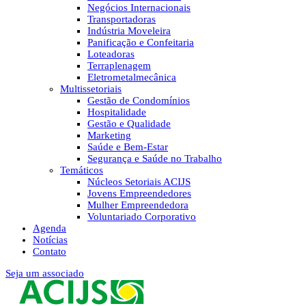
Negócios Internacionais
Transportadoras
Indústria Moveleira
Panificação e Confeitaria
Loteadoras
Terraplenagem
Eletrometalmecânica
Multissetoriais
Gestão de Condomínios
Hospitalidade
Gestão e Qualidade
Marketing
Saúde e Bem-Estar
Segurança e Saúde no Trabalho
Temáticos
Núcleos Setoriais ACIJS
Jovens Empreendedores
Mulher Empreendedora
Voluntariado Corporativo
Agenda
Notícias
Contato
Seja um associado