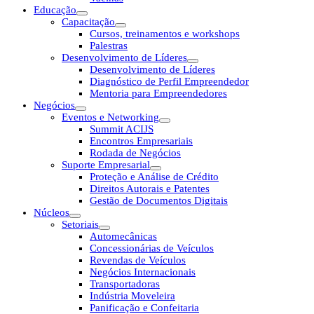
Educação
Capacitação
Cursos, treinamentos e workshops
Palestras
Desenvolvimento de Líderes
Desenvolvimento de Líderes
Diagnóstico de Perfil Empreendedor
Mentoria para Empreendedores
Negócios
Eventos e Networking
Summit ACIJS
Encontros Empresariais
Rodada de Negócios
Suporte Empresarial
Proteção e Análise de Crédito
Direitos Autorais e Patentes
Gestão de Documentos Digitais
Núcleos
Setoriais
Automecânicas
Concessionárias de Veículos
Revendas de Veículos
Negócios Internacionais
Transportadoras
Indústria Moveleira
Panificação e Confeitaria