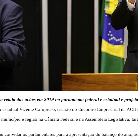
zem relato das ações em 2019 no parlamento federal e estadual e proje
o estadual Vicente Caropreso, estarão no Encontro Empresarial da ACIJS
o município e região na Câmara Federal e na Assembleia Legislativa, fa
 convidar os parlamentares para a apresentação do balanço do ano, as