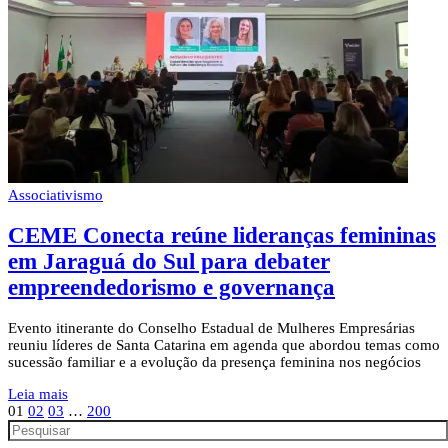
Associativismo
CEME Conecta reúne lideranças femininas
em Jaraguá do Sul para debater
empreendedorismo e governança
Evento itinerante do Conselho Estadual de Mulheres Empresárias
reuniu líderes de Santa Catarina em agenda que abordou temas como
sucessão familiar e a evolução da presença feminina nos negócios
Leia mais
01
02
03
…
200