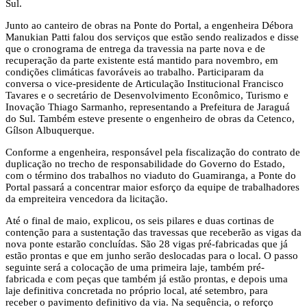
Sul.
Junto ao canteiro de obras na Ponte do Portal, a engenheira Débora
Manukian Patti falou dos serviços que estão sendo realizados e disse
que o cronograma de entrega da travessia na parte nova e de
recuperação da parte existente está mantido para novembro, em
condições climáticas favoráveis ao trabalho. Participaram da
conversa o vice-presidente de Articulação Institucional Francisco
Tavares e o secretário de Desenvolvimento Econômico, Turismo e
Inovação Thiago Sarmanho, representando a Prefeitura de Jaraguá
do Sul. Também esteve presente o engenheiro de obras da Cetenco,
Gílson Albuquerque.
Conforme a engenheira, responsável pela fiscalização do contrato de
duplicação no trecho de responsabilidade do Governo do Estado,
com o término dos trabalhos no viaduto do Guamiranga, a Ponte do
Portal passará a concentrar maior esforço da equipe de trabalhadores
da empreiteira vencedora da licitação.
Até o final de maio, explicou, os seis pilares e duas cortinas de
contenção para a sustentação das travessas que receberão as vigas da
nova ponte estarão concluídas. São 28 vigas pré-fabricadas que já
estão prontas e que em junho serão deslocadas para o local. O passo
seguinte será a colocação de uma primeira laje, também pré-
fabricada e com peças que também já estão prontas, e depois uma
laje definitiva concretada no próprio local, até setembro, para
receber o pavimento definitivo da via. Na sequência, o reforço