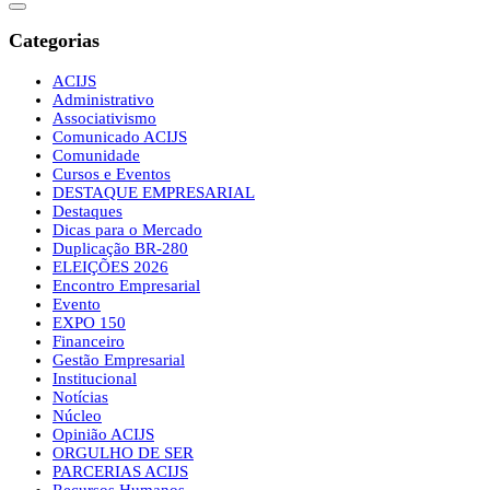
Categorias
ACIJS
Administrativo
Associativismo
Comunicado ACIJS
Comunidade
Cursos e Eventos
DESTAQUE EMPRESARIAL
Destaques
Dicas para o Mercado
Duplicação BR-280
ELEIÇÕES 2026
Encontro Empresarial
Evento
EXPO 150
Financeiro
Gestão Empresarial
Institucional
Notícias
Núcleo
Opinião ACIJS
ORGULHO DE SER
PARCERIAS ACIJS
Recursos Humanos