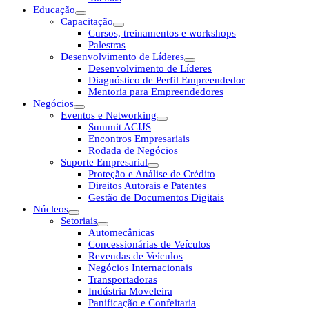
Educação
Capacitação
Cursos, treinamentos e workshops
Palestras
Desenvolvimento de Líderes
Desenvolvimento de Líderes
Diagnóstico de Perfil Empreendedor
Mentoria para Empreendedores
Negócios
Eventos e Networking
Summit ACIJS
Encontros Empresariais
Rodada de Negócios
Suporte Empresarial
Proteção e Análise de Crédito
Direitos Autorais e Patentes
Gestão de Documentos Digitais
Núcleos
Setoriais
Automecânicas
Concessionárias de Veículos
Revendas de Veículos
Negócios Internacionais
Transportadoras
Indústria Moveleira
Panificação e Confeitaria