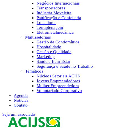
Negócios Internacionais
Transportadoras
Indústria Moveleira
Panificação e Confeitaria
Loteadoras
Terraplenagem
Eletrometalmecânica
Multissetoriais
Gestão de Condomínios
Hospitalidade
Gestão e Qualidade
Marketing
Saúde e Bem-Estar
Segurança e Saúde no Trabalho
Temáticos
Núcleos Setoriais ACIJS
Jovens Empreendedores
Mulher Empreendedora
Voluntariado Corporativo
Agenda
Notícias
Contato
Seja um associado