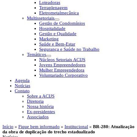
Loteadoras
Terraplenagem
Eletrometalmecânica
Multissetoriais
Gestão de Condomínios
Hospitalidade
Gestão e Qualidade
Marketing
Saúde e Bem-Estar
Segurança e Saúde no Trabalho
Temáticos
Núcleos Setoriais ACIJS
Jovens Empreendedores
Mulher Empreendedora
Voluntariado Corporativo
Agenda
Notícias
Contato
Sobre a ACIJS
Diretoria
Nossa história
Ex-presidentes
Associados
Início
»
Fique bem informado
»
Institucional
»
BR-280: Atualização
da obra de duplicação do trecho estadualizado