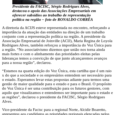
Presidente da FACISC, Sérgio Rodrigues Alves,
destacou o apoio das Associações Empresariais em
oferecer subsídios ao trabalho de representação
política na região – foto de RONALDO CORRÊA
A diretoria da ACIJS esteve representada no encontro, reforçando a
importância da atuação das entidades na direção de um trabalho
conjunto com a representação política na região. A presidente da
Associação Empresarial de Joinville (ACIJ), Maria Regina de Loyola
Rodrigues Alves, também reforçou a importância do Voz Única para
a região. “No associativismo dizemos que união nos torna ainda
mais fortes e com o alinhamento das prioridades eleitas pelas
lideranças temos a convicção de que junto alcançaremos avanços
para a nossa região”, declarou.
“Estamos na quarta edição do Voz Única, esta cartilha que é um raio
x do que a sociedade e os empresários entendem ser necessário para
o estado. Esperamos levar estas propostas adiante para termos uma
gestão de maior qualidade para o estado e para o Brasil. O propósito
do Voz Única é ser uma contribuição para os futuros gestores, com
aquilo que visualizamos e entendemos ser importante para o estado e
as regiões”, declarou o presidente da FACISC, Sérgio Rodrigues
Alves.
Vice-presidente da Facisc para a regional Norte, Alcidir Boaretto,
apresentou aos candidatos as prioridades regionais elencadas pelos