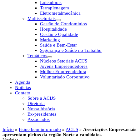
Loteadoras
Terraplenagem
Eletrometalmecânica
Multissetoriais
Gestão de Condomínios
Hospitalidade
Gestão e Qualidade
Marketing
Saúde e Bem-Estar
Segurança e Saúde no Trabalho
Temáticos
Núcleos Setoriais ACIJS
Jovens Empreendedores
Mulher Empreendedora
Voluntariado Corporativo
Agenda
Notícias
Contato
Sobre a ACIJS
Diretoria
Nossa história
Ex-presidentes
Associados
Início
»
Fique bem informado
»
ACIJS
»
Associações Empresariais
apresentam pleitos da região Norte a candidatos