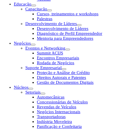
Educação
Capacitação
Cursos, treinamentos e workshops
Palestras
Desenvolvimento de Líderes
Desenvolvimento de Líderes
Diagnóstico de Perfil Empreendedor
Mentoria para Empreendedores
Negócios
Eventos e Networking
Summit ACIJS
Encontros Empresariais
Rodada de Negócios
Suporte Empresarial
Proteção e Análise de Crédito
Direitos Autorais e Patentes
Gestão de Documentos Digitais
Núcleos
Setoriais
Automecânicas
Concessionárias de Veículos
Revendas de Veículos
Negócios Internacionais
Transportadoras
Indústria Moveleira
Panificação e Confeitaria