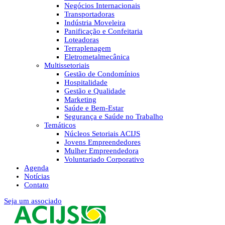
Negócios Internacionais
Transportadoras
Indústria Moveleira
Panificação e Confeitaria
Loteadoras
Terraplenagem
Eletrometalmecânica
Multissetoriais
Gestão de Condomínios
Hospitalidade
Gestão e Qualidade
Marketing
Saúde e Bem-Estar
Segurança e Saúde no Trabalho
Temáticos
Núcleos Setoriais ACIJS
Jovens Empreendedores
Mulher Empreendedora
Voluntariado Corporativo
Agenda
Notícias
Contato
Seja um associado