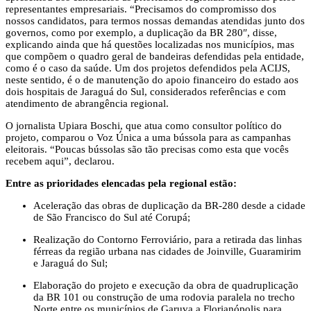
representantes empresariais. “Precisamos do compromisso dos
nossos candidatos, para termos nossas demandas atendidas junto dos
governos, como por exemplo, a duplicação da BR 280″, disse,
explicando ainda que há questões localizadas nos municípios, mas
que compõem o quadro geral de bandeiras defendidas pela entidade,
como é o caso da saúde. Um dos projetos defendidos pela ACIJS,
neste sentido, é o de manutenção do apoio financeiro do estado aos
dois hospitais de Jaraguá do Sul, considerados referências e com
atendimento de abrangência regional.
O jornalista Upiara Boschi, que atua como consultor político do
projeto, comparou o Voz Única a uma bússola para as campanhas
eleitorais. “Poucas bússolas são tão precisas como esta que vocês
recebem aqui”, declarou.
Entre as prioridades elencadas pela regional estão:
Aceleração das obras de duplicação da BR-280 desde a cidade
de São Francisco do Sul até Corupá;
Realização do Contorno Ferroviário, para a retirada das linhas
férreas da região urbana nas cidades de Joinville, Guaramirim
e Jaraguá do Sul;
Elaboração do projeto e execução da obra de quadruplicação
da BR 101 ou construção de uma rodovia paralela no trecho
Norte entre os municípios de Garuva a Florianópolis para