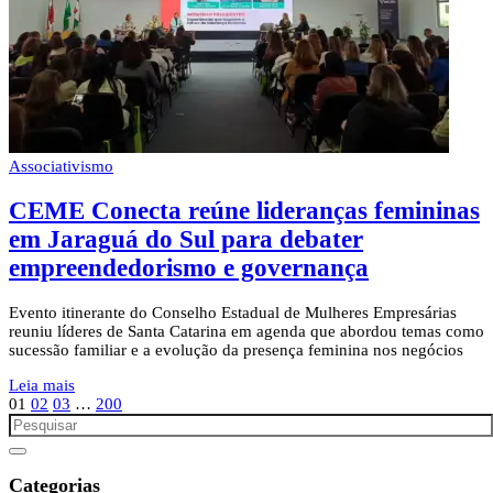
Associativismo
CEME Conecta reúne lideranças femininas
em Jaraguá do Sul para debater
empreendedorismo e governança
Evento itinerante do Conselho Estadual de Mulheres Empresárias
reuniu líderes de Santa Catarina em agenda que abordou temas como
sucessão familiar e a evolução da presença feminina nos negócios
Leia mais
01
02
03
…
200
Categorias