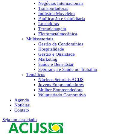
Negócios Internacionais
Transportadoras
Indústria Moveleira
Panificação e Confeitaria
Loteadoras
Terraplenagem
Eletrometalmecânica
Multissetoriais
Gestão de Condomínios
Hospitalidade
Gestão e Qualidade
Marketing
Saúde e Bem-Estar
Segurança e Saúde no Trabalho
Temáticos
Núcleos Setoriais ACIJS
Jovens Empreendedores
Mulher Empreendedora
Voluntariado Corporativo
Agenda
Notícias
Contato
Seja um associado