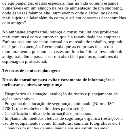
de equipamentos, efeitos especiais, mas na vida comum estamos
vulneráveis em um almoço na pra de alimentação de um shopping,
onde às vezes falamos alto, num evento onde o álcool nos deixa
mais sujeitos a falar além da conta, e até em conversas descontraídas
com amigos”.
No ambiente empresarial, reforça o consultor, um dos problemas
mais comuns é com o turnover, que é a rotatividade nas empresas.
Embora seja um processo normal no mercado de trabalho, segundo
ele é preciso atenção. Recomenda que as empresas façam um
monitoramento, pois muitas vezes um funcionário sai ressentido do
antigo trabalho e passa a ser um alvo fácil para os operadores da
espionagem profissional.
Técnicas de contraespionagem
Dicas do consultor para evitar vazamento de informações e
melhorar os níveis se segurança
.
Diagnóstico da situação, avaliação de riscos e planejamento de
ações preventivas
.
Programa de educação de segurança continuado (Norma ISO
27001, que estabelece diretrizes para o setor)
.
Classificação crítica de informações e processos
.
Implantando medidas efetivas de segurança orgânica (restrições a
uso de equipamentos como filmadoras, câmaras fotográficas etc.)
.
Criando um núcleo de inteligência em sua estrutura (radar