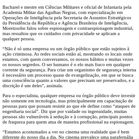
Bacharel e mestre em Ciências Militares e oficial de Infantaria pela
Academia Militar das Agulhas Negras, com especialização em
Operações de Inteligência pela Secretaria de Assuntos Estratégicos
da Presidência da República e Agência Brasileira de Inteligência,
Moretzsohn falou sobre espionagem e contraespionagem industrial,
mas ressaltou que os cuidados com privacidade se aplicam a
qualquer pessoa.
“Não é só uma empresa ou um órgão público que estão sujeitos à
ação criminosa. As redes sociais estão aí, mostrando os locais onde
estamos, com quem conversamos, os nossos hábitos e muitas vezes
os nossos segredos. O ser humano é o elo mais fraco em qualquer
corrente da segurança. Para criar um organismo de segurança interna
é necessário um processo quase de evangelização, em que se busca
uma consciência quanto a valores que precisam ser preservados, e a
discrição é um deles”, assinala.
Para o especialista, qualquer empresa ou órgão público deve investir
não somente em tecnologia, mas principalmente em capacitação de
pessoas para que possam resistir ao que ele define como “ataques de
engenharia social”. Diz que por vaidade ou ingenuidade, muitas
pessoas são vulneráveis à sedução e à corrupção, principais pontos
de fraqueza para quem atua de maneira profissional na espionagem.
“Estamos acostumados a ver no cinema uma realidade que é bem
diferente do nosso dia a dia. No cinema prevalece uma parafernália