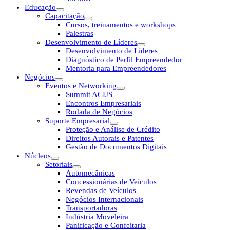
Educação
Capacitação
Cursos, treinamentos e workshops
Palestras
Desenvolvimento de Líderes
Desenvolvimento de Líderes
Diagnóstico de Perfil Empreendedor
Mentoria para Empreendedores
Negócios
Eventos e Networking
Summit ACIJS
Encontros Empresariais
Rodada de Negócios
Suporte Empresarial
Proteção e Análise de Crédito
Direitos Autorais e Patentes
Gestão de Documentos Digitais
Núcleos
Setoriais
Automecânicas
Concessionárias de Veículos
Revendas de Veículos
Negócios Internacionais
Transportadoras
Indústria Moveleira
Panificação e Confeitaria