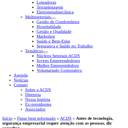
Loteadoras
Terraplenagem
Eletrometalmecânica
Multissetoriais
Gestão de Condomínios
Hospitalidade
Gestão e Qualidade
Marketing
Saúde e Bem-Estar
Segurança e Saúde no Trabalho
Temáticos
Núcleos Setoriais ACIJS
Jovens Empreendedores
Mulher Empreendedora
Voluntariado Corporativo
Agenda
Notícias
Contato
Sobre a ACIJS
Diretoria
Nossa história
Ex-presidentes
Associados
Início
»
Fique bem informado
»
ACIJS
»
Antes de tecnologia,
segurança empresarial requer atenção com as pessoas, diz