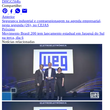
DHGG5bRs
Compartilhe:
Anterior
Segurança industrial e contraespionagem na agenda empresarial,
nesta segunda (26), no CEJAS
Próximo
Movimento Brasil 200 tem lançamento estadual em Jaraguá do Sul
na terça, dia 6
Notícias
relacionadas