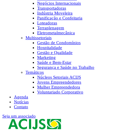
Negócios Internacionais
Transportadoras
Indústria Moveleira
Panificação e Confeitaria
Loteadoras
Terraplenagem
Eletrometalmecânica
Multissetoriais
Gestão de Condomínios
Hospitalidade
Gestão e Qualidade
Marketing
Saúde e Bem-Estar
Segurança e Saúde no Trabalho
Temáticos
Núcleos Setoriais ACIJS
Jovens Empreendedores
Mulher Empreendedora
Voluntariado Corporativo
Agenda
Notícias
Contato
Seja um associado