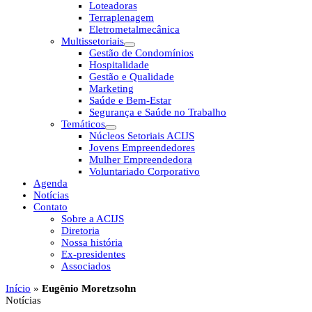
Loteadoras
Terraplenagem
Eletrometalmecânica
Multissetoriais
Gestão de Condomínios
Hospitalidade
Gestão e Qualidade
Marketing
Saúde e Bem-Estar
Segurança e Saúde no Trabalho
Temáticos
Núcleos Setoriais ACIJS
Jovens Empreendedores
Mulher Empreendedora
Voluntariado Corporativo
Agenda
Notícias
Contato
Sobre a ACIJS
Diretoria
Nossa história
Ex-presidentes
Associados
Início
»
Eugênio Moretzsohn
Notícias