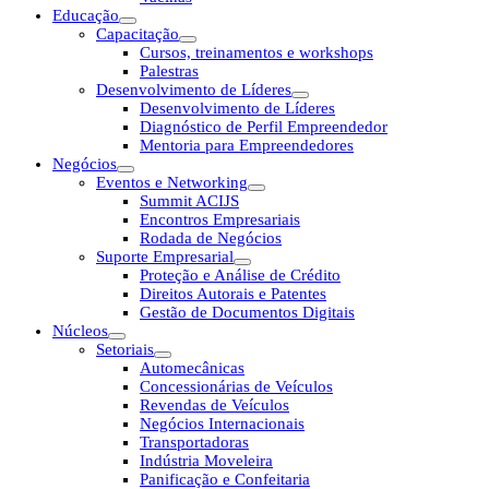
Educação
Capacitação
Cursos, treinamentos e workshops
Palestras
Desenvolvimento de Líderes
Desenvolvimento de Líderes
Diagnóstico de Perfil Empreendedor
Mentoria para Empreendedores
Negócios
Eventos e Networking
Summit ACIJS
Encontros Empresariais
Rodada de Negócios
Suporte Empresarial
Proteção e Análise de Crédito
Direitos Autorais e Patentes
Gestão de Documentos Digitais
Núcleos
Setoriais
Automecânicas
Concessionárias de Veículos
Revendas de Veículos
Negócios Internacionais
Transportadoras
Indústria Moveleira
Panificação e Confeitaria