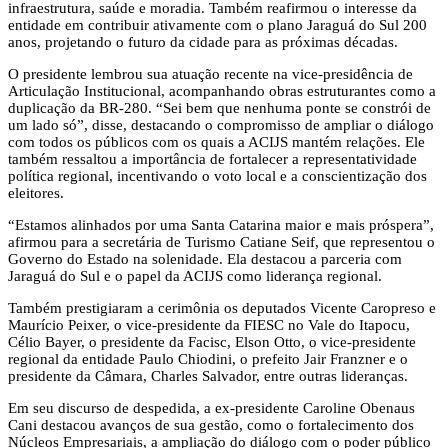
infraestrutura, saúde e moradia. Também reafirmou o interesse da
entidade em contribuir ativamente com o plano Jaraguá do Sul 200
anos, projetando o futuro da cidade para as próximas décadas.
O presidente lembrou sua atuação recente na vice-presidência de
Articulação Institucional, acompanhando obras estruturantes como a
duplicação da BR-280. “Sei bem que nenhuma ponte se constrói de
um lado só”, disse, destacando o compromisso de ampliar o diálogo
com todos os públicos com os quais a ACIJS mantém relações. Ele
também ressaltou a importância de fortalecer a representatividade
política regional, incentivando o voto local e a conscientização dos
eleitores.
“Estamos alinhados por uma Santa Catarina maior e mais próspera”,
afirmou para a secretária de Turismo Catiane Seif, que representou o
Governo do Estado na solenidade. Ela destacou a parceria com
Jaraguá do Sul e o papel da ACIJS como liderança regional.
Também prestigiaram a cerimônia os deputados Vicente Caropreso e
Maurício Peixer, o vice-presidente da FIESC no Vale do Itapocu,
Célio Bayer, o presidente da Facisc, Elson Otto, o vice-presidente
regional da entidade Paulo Chiodini, o prefeito Jair Franzner e o
presidente da Câmara, Charles Salvador, entre outras lideranças.
Em seu discurso de despedida, a ex-presidente Caroline Obenaus
Cani destacou avanços de sua gestão, como o fortalecimento dos
Núcleos Empresariais, a ampliação do diálogo com o poder público