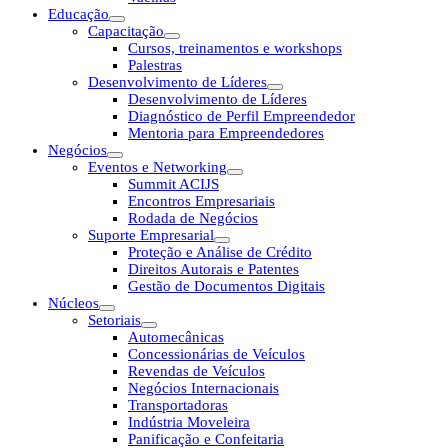
Educação
Capacitação
Cursos, treinamentos e workshops
Palestras
Desenvolvimento de Líderes
Desenvolvimento de Líderes
Diagnóstico de Perfil Empreendedor
Mentoria para Empreendedores
Negócios
Eventos e Networking
Summit ACIJS
Encontros Empresariais
Rodada de Negócios
Suporte Empresarial
Proteção e Análise de Crédito
Direitos Autorais e Patentes
Gestão de Documentos Digitais
Núcleos
Setoriais
Automecânicas
Concessionárias de Veículos
Revendas de Veículos
Negócios Internacionais
Transportadoras
Indústria Moveleira
Panificação e Confeitaria