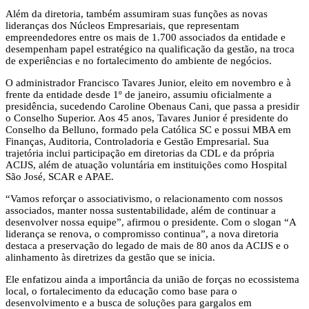
Além da diretoria, também assumiram suas funções as novas
lideranças dos Núcleos Empresariais, que representam
empreendedores entre os mais de 1.700 associados da entidade e
desempenham papel estratégico na qualificação da gestão, na troca
de experiências e no fortalecimento do ambiente de negócios.
O administrador Francisco Tavares Junior, eleito em novembro e à
frente da entidade desde 1º de janeiro, assumiu oficialmente a
presidência, sucedendo Caroline Obenaus Cani, que passa a presidir
o Conselho Superior. Aos 45 anos, Tavares Junior é presidente do
Conselho da Belluno, formado pela Católica SC e possui MBA em
Finanças, Auditoria, Controladoria e Gestão Empresarial. Sua
trajetória inclui participação em diretorias da CDL e da própria
ACIJS, além de atuação voluntária em instituições como Hospital
São José, SCAR e APAE.
“Vamos reforçar o associativismo, o relacionamento com nossos
associados, manter nossa sustentabilidade, além de continuar a
desenvolver nossa equipe”, afirmou o presidente. Com o slogan “A
liderança se renova, o compromisso continua”, a nova diretoria
destaca a preservação do legado de mais de 80 anos da ACIJS e o
alinhamento às diretrizes da gestão que se inicia.
Ele enfatizou ainda a importância da união de forças no ecossistema
local, o fortalecimento da educação como base para o
desenvolvimento e a busca de soluções para gargalos em