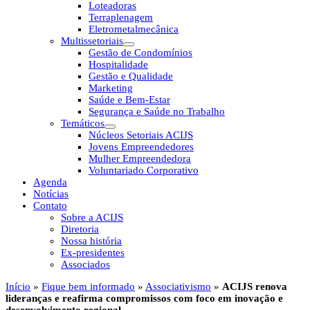
Loteadoras
Terraplenagem
Eletrometalmecânica
Multissetoriais
Gestão de Condomínios
Hospitalidade
Gestão e Qualidade
Marketing
Saúde e Bem-Estar
Segurança e Saúde no Trabalho
Temáticos
Núcleos Setoriais ACIJS
Jovens Empreendedores
Mulher Empreendedora
Voluntariado Corporativo
Agenda
Notícias
Contato
Sobre a ACIJS
Diretoria
Nossa história
Ex-presidentes
Associados
Início
»
Fique bem informado
»
Associativismo
»
ACIJS renova
lideranças e reafirma compromissos com foco em inovação e