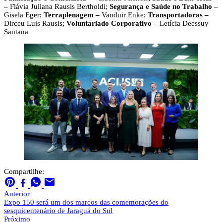
–
Flávia Juliana Rausis Bertholdi;
Segurança e Saúde no Trabalho –
Gisela Eger;
Terraplenagem –
Vanduir Enke;
Transportadoras –
Dirceu Luis Rausis;
Voluntariado Corporativo
– Letícia Deessuy
Santana
Compartilhe:
Anterior
Expo 150 será um dos marcos das comemorações do
sesquicentenário de Jaraguá do Sul
Próximo