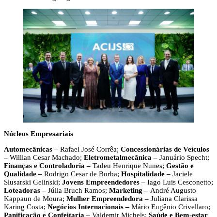
Núcleos Empresariais
Automecânicas –
Rafael José Corrêa;
Concessionárias de Veículos
–
Willian Cesar Machado;
Eletrometalmecânica –
Januário Specht;
Finanças e Controladoria –
Tadeu Henrique Nunes;
Gestão e
Qualidade –
Rodrigo Cesar de Borba;
Hospitalidade –
Jaciele
Slusarski Gelinski;
Jovens Empreendedores –
Iago Luis Cesconetto;
Loteadoras –
Júlia Bruch Ramos;
Marketing –
André Augusto
Kappaun de Moura;
Mulher Empreendedora –
Juliana Clarissa
Karing Costa;
Negócios Internacionais –
Mário Eugênio Crivellaro;
Panificação e Confeitaria –
Valdemir Michels;
Saúde e Bem-estar