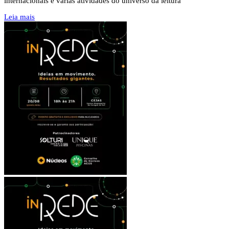
internacionais e várias atividades do universo da leitura
Leia mais