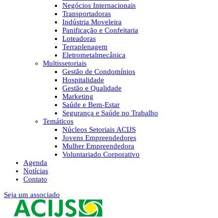
Negócios Internacionais
Transportadoras
Indústria Moveleira
Panificação e Confeitaria
Loteadoras
Terraplenagem
Eletrometalmecânica
Multissetoriais
Gestão de Condomínios
Hospitalidade
Gestão e Qualidade
Marketing
Saúde e Bem-Estar
Segurança e Saúde no Trabalho
Temáticos
Núcleos Setoriais ACIJS
Jovens Empreendedores
Mulher Empreendedora
Voluntariado Corporativo
Agenda
Notícias
Contato
Seja um associado