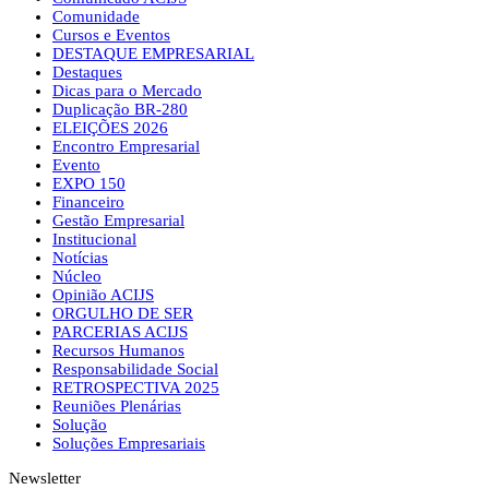
Comunidade
Cursos e Eventos
DESTAQUE EMPRESARIAL
Destaques
Dicas para o Mercado
Duplicação BR-280
ELEIÇÕES 2026
Encontro Empresarial
Evento
EXPO 150
Financeiro
Gestão Empresarial
Institucional
Notícias
Núcleo
Opinião ACIJS
ORGULHO DE SER
PARCERIAS ACIJS
Recursos Humanos
Responsabilidade Social
RETROSPECTIVA 2025
Reuniões Plenárias
Solução
Soluções Empresariais
Newsletter