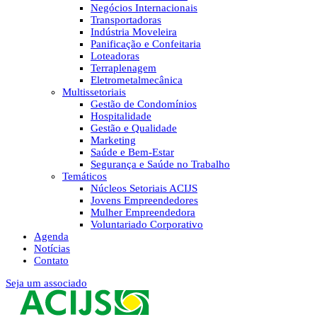
Negócios Internacionais
Transportadoras
Indústria Moveleira
Panificação e Confeitaria
Loteadoras
Terraplenagem
Eletrometalmecânica
Multissetoriais
Gestão de Condomínios
Hospitalidade
Gestão e Qualidade
Marketing
Saúde e Bem-Estar
Segurança e Saúde no Trabalho
Temáticos
Núcleos Setoriais ACIJS
Jovens Empreendedores
Mulher Empreendedora
Voluntariado Corporativo
Agenda
Notícias
Contato
Seja um associado