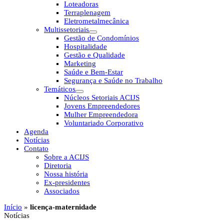
Loteadoras
Terraplenagem
Eletrometalmecânica
Multissetoriais
Gestão de Condomínios
Hospitalidade
Gestão e Qualidade
Marketing
Saúde e Bem-Estar
Segurança e Saúde no Trabalho
Temáticos
Núcleos Setoriais ACIJS
Jovens Empreendedores
Mulher Empreendedora
Voluntariado Corporativo
Agenda
Notícias
Contato
Sobre a ACIJS
Diretoria
Nossa história
Ex-presidentes
Associados
Início
»
licença-maternidade
Notícias