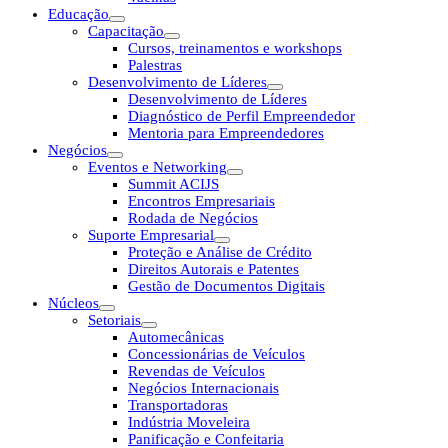
Educação
Capacitação
Cursos, treinamentos e workshops
Palestras
Desenvolvimento de Líderes
Desenvolvimento de Líderes
Diagnóstico de Perfil Empreendedor
Mentoria para Empreendedores
Negócios
Eventos e Networking
Summit ACIJS
Encontros Empresariais
Rodada de Negócios
Suporte Empresarial
Proteção e Análise de Crédito
Direitos Autorais e Patentes
Gestão de Documentos Digitais
Núcleos
Setoriais
Automecânicas
Concessionárias de Veículos
Revendas de Veículos
Negócios Internacionais
Transportadoras
Indústria Moveleira
Panificação e Confeitaria