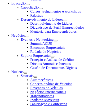
Educação
Capacitação
Cursos, treinamentos e workshops
Palestras
Desenvolvimento de Líderes
Desenvolvimento de Líderes
Diagnóstico de Perfil Empreendedor
Mentoria para Empreendedores
Negócios
Eventos e Networking
Summit ACIJS
Encontros Empresariais
Rodada de Negócios
Suporte Empresarial
Proteção e Análise de Crédito
Direitos Autorais e Patentes
Gestão de Documentos Digitais
Núcleos
Setoriais
Automecânicas
Concessionárias de Veículos
Revendas de Veículos
Negócios Internacionais
Transportadoras
Indústria Moveleira
Panificação e Confeitaria