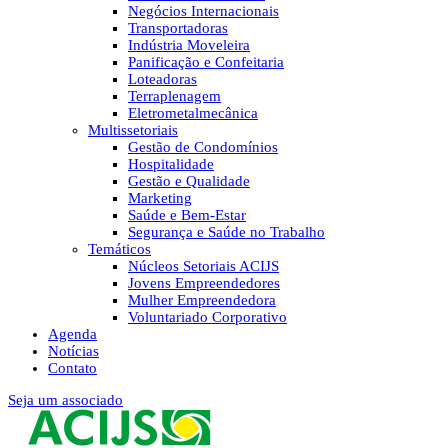
Negócios Internacionais
Transportadoras
Indústria Moveleira
Panificação e Confeitaria
Loteadoras
Terraplenagem
Eletrometalmecânica
Multissetoriais
Gestão de Condomínios
Hospitalidade
Gestão e Qualidade
Marketing
Saúde e Bem-Estar
Segurança e Saúde no Trabalho
Temáticos
Núcleos Setoriais ACIJS
Jovens Empreendedores
Mulher Empreendedora
Voluntariado Corporativo
Agenda
Notícias
Contato
Seja um associado