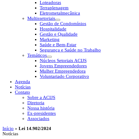
Loteadoras
Terraplenagem
Eletrometalmecânica
Multissetoriais
Gestão de Condomínios
Hospitalidade
Gestão e Qualidade
Marketing
Saúde e Bem-Estar
Segurança e Saúde no Trabalho
Temáticos
Núcleos Setoriais ACIJS
Jovens Empreendedores
Mulher Empreendedora
Voluntariado Corporativo
Agenda
Notícias
Contato
Sobre a ACIJS
Diretoria
Nossa história
Ex-presidentes
Associados
Início
»
Lei 14.902/2024
Notícias