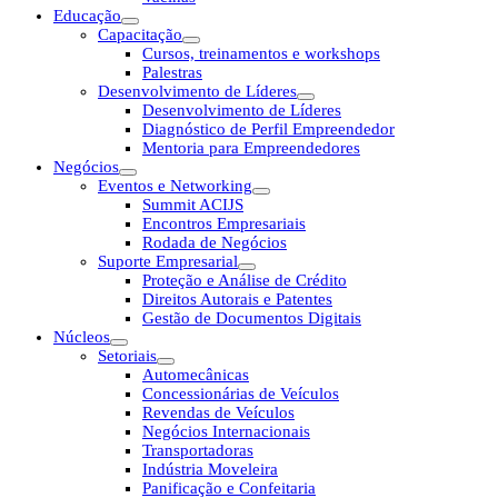
Educação
Capacitação
Cursos, treinamentos e workshops
Palestras
Desenvolvimento de Líderes
Desenvolvimento de Líderes
Diagnóstico de Perfil Empreendedor
Mentoria para Empreendedores
Negócios
Eventos e Networking
Summit ACIJS
Encontros Empresariais
Rodada de Negócios
Suporte Empresarial
Proteção e Análise de Crédito
Direitos Autorais e Patentes
Gestão de Documentos Digitais
Núcleos
Setoriais
Automecânicas
Concessionárias de Veículos
Revendas de Veículos
Negócios Internacionais
Transportadoras
Indústria Moveleira
Panificação e Confeitaria