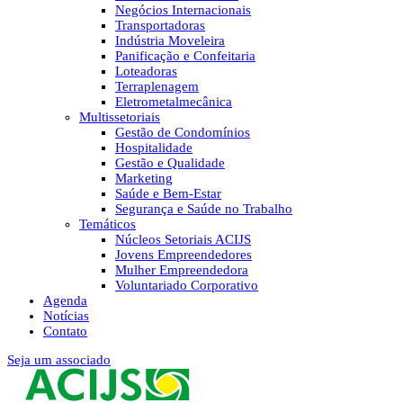
Negócios Internacionais
Transportadoras
Indústria Moveleira
Panificação e Confeitaria
Loteadoras
Terraplenagem
Eletrometalmecânica
Multissetoriais
Gestão de Condomínios
Hospitalidade
Gestão e Qualidade
Marketing
Saúde e Bem-Estar
Segurança e Saúde no Trabalho
Temáticos
Núcleos Setoriais ACIJS
Jovens Empreendedores
Mulher Empreendedora
Voluntariado Corporativo
Agenda
Notícias
Contato
Seja um associado