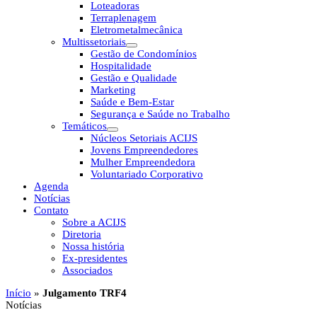
Loteadoras
Terraplenagem
Eletrometalmecânica
Multissetoriais
Gestão de Condomínios
Hospitalidade
Gestão e Qualidade
Marketing
Saúde e Bem-Estar
Segurança e Saúde no Trabalho
Temáticos
Núcleos Setoriais ACIJS
Jovens Empreendedores
Mulher Empreendedora
Voluntariado Corporativo
Agenda
Notícias
Contato
Sobre a ACIJS
Diretoria
Nossa história
Ex-presidentes
Associados
Início
»
Julgamento TRF4
Notícias