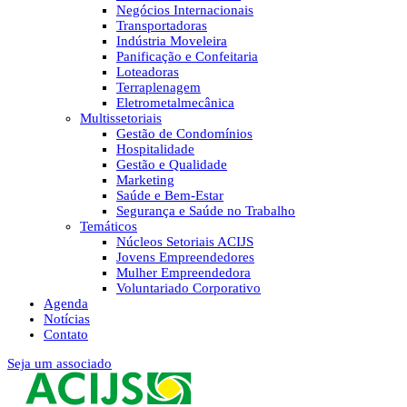
Negócios Internacionais
Transportadoras
Indústria Moveleira
Panificação e Confeitaria
Loteadoras
Terraplenagem
Eletrometalmecânica
Multissetoriais
Gestão de Condomínios
Hospitalidade
Gestão e Qualidade
Marketing
Saúde e Bem-Estar
Segurança e Saúde no Trabalho
Temáticos
Núcleos Setoriais ACIJS
Jovens Empreendedores
Mulher Empreendedora
Voluntariado Corporativo
Agenda
Notícias
Contato
Seja um associado