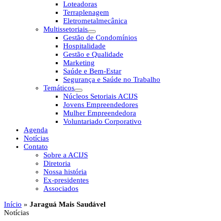
Loteadoras
Terraplenagem
Eletrometalmecânica
Multissetoriais
Gestão de Condomínios
Hospitalidade
Gestão e Qualidade
Marketing
Saúde e Bem-Estar
Segurança e Saúde no Trabalho
Temáticos
Núcleos Setoriais ACIJS
Jovens Empreendedores
Mulher Empreendedora
Voluntariado Corporativo
Agenda
Notícias
Contato
Sobre a ACIJS
Diretoria
Nossa história
Ex-presidentes
Associados
Início
»
Jaraguá Mais Saudável
Notícias