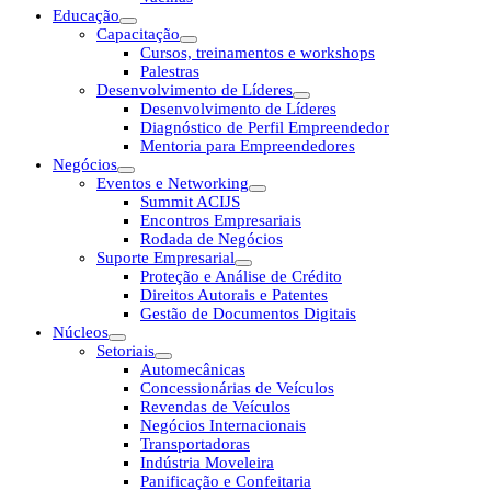
Educação
Capacitação
Cursos, treinamentos e workshops
Palestras
Desenvolvimento de Líderes
Desenvolvimento de Líderes
Diagnóstico de Perfil Empreendedor
Mentoria para Empreendedores
Negócios
Eventos e Networking
Summit ACIJS
Encontros Empresariais
Rodada de Negócios
Suporte Empresarial
Proteção e Análise de Crédito
Direitos Autorais e Patentes
Gestão de Documentos Digitais
Núcleos
Setoriais
Automecânicas
Concessionárias de Veículos
Revendas de Veículos
Negócios Internacionais
Transportadoras
Indústria Moveleira
Panificação e Confeitaria