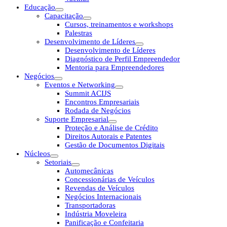
Educação
Capacitação
Cursos, treinamentos e workshops
Palestras
Desenvolvimento de Líderes
Desenvolvimento de Líderes
Diagnóstico de Perfil Empreendedor
Mentoria para Empreendedores
Negócios
Eventos e Networking
Summit ACIJS
Encontros Empresariais
Rodada de Negócios
Suporte Empresarial
Proteção e Análise de Crédito
Direitos Autorais e Patentes
Gestão de Documentos Digitais
Núcleos
Setoriais
Automecânicas
Concessionárias de Veículos
Revendas de Veículos
Negócios Internacionais
Transportadoras
Indústria Moveleira
Panificação e Confeitaria