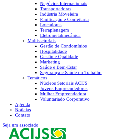
Negócios Internacionais
Transportadoras
Indústria Moveleira
Panificação e Confeitaria
Loteadoras
Terraplenagem
Eletrometalmecânica
Multissetoriais
Gestão de Condomínios
Hospitalidade
Gestão e Qualidade
Marketing
Saúde e Bem-Estar
Segurança e Saúde no Trabalho
Temáticos
Núcleos Setoriais ACIJS
Jovens Empreendedores
Mulher Empreendedora
Voluntariado Corporativo
Agenda
Notícias
Contato
Seja um associado