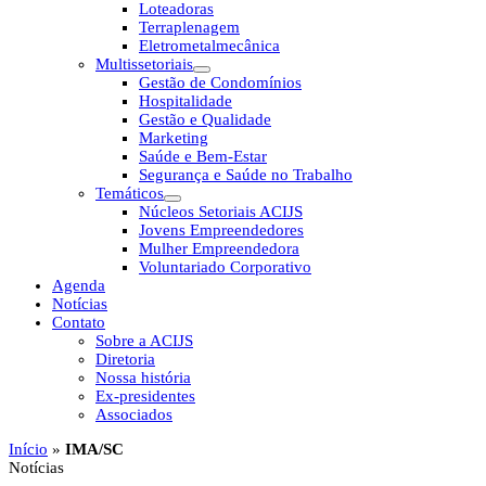
Loteadoras
Terraplenagem
Eletrometalmecânica
Multissetoriais
Gestão de Condomínios
Hospitalidade
Gestão e Qualidade
Marketing
Saúde e Bem-Estar
Segurança e Saúde no Trabalho
Temáticos
Núcleos Setoriais ACIJS
Jovens Empreendedores
Mulher Empreendedora
Voluntariado Corporativo
Agenda
Notícias
Contato
Sobre a ACIJS
Diretoria
Nossa história
Ex-presidentes
Associados
Início
»
IMA/SC
Notícias