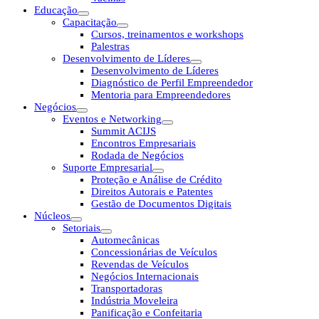
Educação
Capacitação
Cursos, treinamentos e workshops
Palestras
Desenvolvimento de Líderes
Desenvolvimento de Líderes
Diagnóstico de Perfil Empreendedor
Mentoria para Empreendedores
Negócios
Eventos e Networking
Summit ACIJS
Encontros Empresariais
Rodada de Negócios
Suporte Empresarial
Proteção e Análise de Crédito
Direitos Autorais e Patentes
Gestão de Documentos Digitais
Núcleos
Setoriais
Automecânicas
Concessionárias de Veículos
Revendas de Veículos
Negócios Internacionais
Transportadoras
Indústria Moveleira
Panificação e Confeitaria