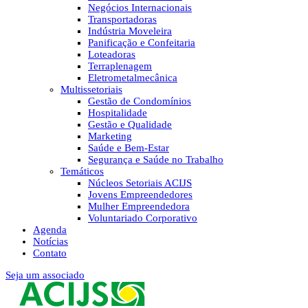
Negócios Internacionais
Transportadoras
Indústria Moveleira
Panificação e Confeitaria
Loteadoras
Terraplenagem
Eletrometalmecânica
Multissetoriais
Gestão de Condomínios
Hospitalidade
Gestão e Qualidade
Marketing
Saúde e Bem-Estar
Segurança e Saúde no Trabalho
Temáticos
Núcleos Setoriais ACIJS
Jovens Empreendedores
Mulher Empreendedora
Voluntariado Corporativo
Agenda
Notícias
Contato
Seja um associado