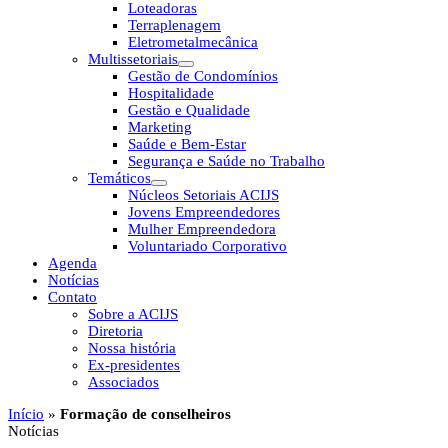
Loteadoras
Terraplenagem
Eletrometalmecânica
Multissetoriais
Gestão de Condomínios
Hospitalidade
Gestão e Qualidade
Marketing
Saúde e Bem-Estar
Segurança e Saúde no Trabalho
Temáticos
Núcleos Setoriais ACIJS
Jovens Empreendedores
Mulher Empreendedora
Voluntariado Corporativo
Agenda
Notícias
Contato
Sobre a ACIJS
Diretoria
Nossa história
Ex-presidentes
Associados
Início
»
Formação de conselheiros
Notícias