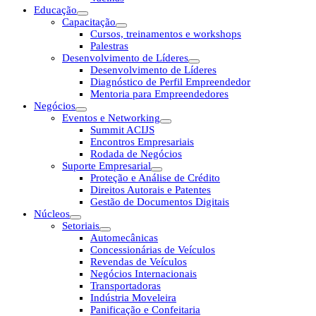
Educação
Capacitação
Cursos, treinamentos e workshops
Palestras
Desenvolvimento de Líderes
Desenvolvimento de Líderes
Diagnóstico de Perfil Empreendedor
Mentoria para Empreendedores
Negócios
Eventos e Networking
Summit ACIJS
Encontros Empresariais
Rodada de Negócios
Suporte Empresarial
Proteção e Análise de Crédito
Direitos Autorais e Patentes
Gestão de Documentos Digitais
Núcleos
Setoriais
Automecânicas
Concessionárias de Veículos
Revendas de Veículos
Negócios Internacionais
Transportadoras
Indústria Moveleira
Panificação e Confeitaria