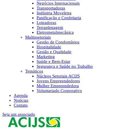
Negócios Internacionais
Transportadoras
Indústria Moveleira
Panificação e Confeitaria
Loteadoras
Terraplenagem
Eletrometalmecânica
Multissetoriais
Gestão de Condomínios
Hospitalidade
Gestão e Qualidade
Marketing
Saúde e Bem-Estar
Segurança e Saúde no Trabalho
Temáticos
Núcleos Setoriais ACIJS
Jovens Empreendedores
Mulher Empreendedora
Voluntariado Corporativo
Agenda
Notícias
Contato
Seja um associado