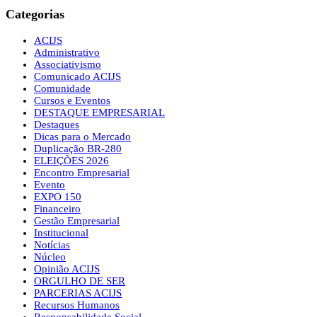
Categorias
ACIJS
Administrativo
Associativismo
Comunicado ACIJS
Comunidade
Cursos e Eventos
DESTAQUE EMPRESARIAL
Destaques
Dicas para o Mercado
Duplicação BR-280
ELEIÇÕES 2026
Encontro Empresarial
Evento
EXPO 150
Financeiro
Gestão Empresarial
Institucional
Notícias
Núcleo
Opinião ACIJS
ORGULHO DE SER
PARCERIAS ACIJS
Recursos Humanos
Responsabilidade Social