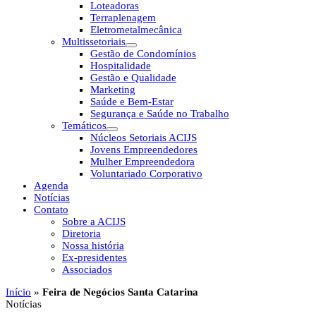
Loteadoras
Terraplenagem
Eletrometalmecânica
Multissetoriais
Gestão de Condomínios
Hospitalidade
Gestão e Qualidade
Marketing
Saúde e Bem-Estar
Segurança e Saúde no Trabalho
Temáticos
Núcleos Setoriais ACIJS
Jovens Empreendedores
Mulher Empreendedora
Voluntariado Corporativo
Agenda
Notícias
Contato
Sobre a ACIJS
Diretoria
Nossa história
Ex-presidentes
Associados
Início
»
Feira de Negócios Santa Catarina
Notícias