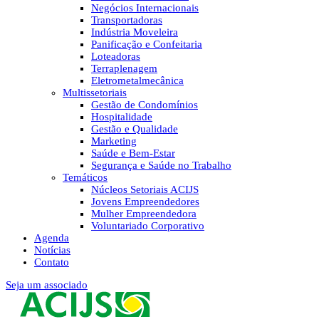
Negócios Internacionais
Transportadoras
Indústria Moveleira
Panificação e Confeitaria
Loteadoras
Terraplenagem
Eletrometalmecânica
Multissetoriais
Gestão de Condomínios
Hospitalidade
Gestão e Qualidade
Marketing
Saúde e Bem-Estar
Segurança e Saúde no Trabalho
Temáticos
Núcleos Setoriais ACIJS
Jovens Empreendedores
Mulher Empreendedora
Voluntariado Corporativo
Agenda
Notícias
Contato
Seja um associado