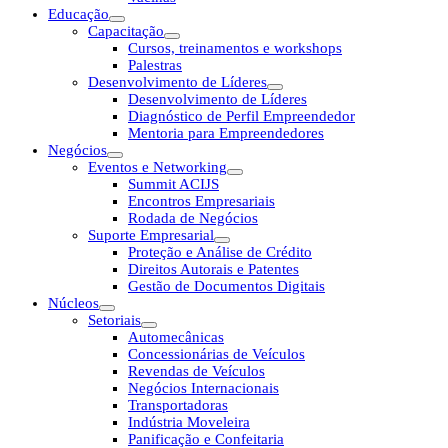
Educação
Capacitação
Cursos, treinamentos e workshops
Palestras
Desenvolvimento de Líderes
Desenvolvimento de Líderes
Diagnóstico de Perfil Empreendedor
Mentoria para Empreendedores
Negócios
Eventos e Networking
Summit ACIJS
Encontros Empresariais
Rodada de Negócios
Suporte Empresarial
Proteção e Análise de Crédito
Direitos Autorais e Patentes
Gestão de Documentos Digitais
Núcleos
Setoriais
Automecânicas
Concessionárias de Veículos
Revendas de Veículos
Negócios Internacionais
Transportadoras
Indústria Moveleira
Panificação e Confeitaria