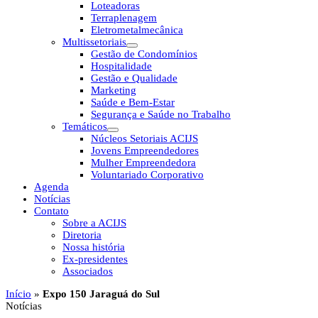
Loteadoras
Terraplenagem
Eletrometalmecânica
Multissetoriais
Gestão de Condomínios
Hospitalidade
Gestão e Qualidade
Marketing
Saúde e Bem-Estar
Segurança e Saúde no Trabalho
Temáticos
Núcleos Setoriais ACIJS
Jovens Empreendedores
Mulher Empreendedora
Voluntariado Corporativo
Agenda
Notícias
Contato
Sobre a ACIJS
Diretoria
Nossa história
Ex-presidentes
Associados
Início
»
Expo 150 Jaraguá do Sul
Notícias