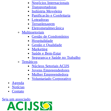
Negócios Internacionais
Transportadoras
Indústria Moveleira
Panificação e Confeitaria
Loteadoras
Terraplenagem
Eletrometalmecânica
Multissetoriais
Gestão de Condomínios
Hospitalidade
Gestão e Qualidade
Marketing
Saúde e Bem-Estar
Segurança e Saúde no Trabalho
Temáticos
Núcleos Setoriais ACIJS
Jovens Empreendedores
Mulher Empreendedora
Voluntariado Corporativo
Agenda
Notícias
Contato
Seja um associado