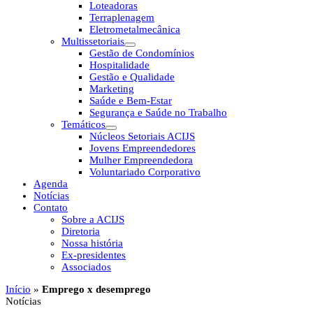
Loteadoras
Terraplenagem
Eletrometalmecânica
Multissetoriais
Gestão de Condomínios
Hospitalidade
Gestão e Qualidade
Marketing
Saúde e Bem-Estar
Segurança e Saúde no Trabalho
Temáticos
Núcleos Setoriais ACIJS
Jovens Empreendedores
Mulher Empreendedora
Voluntariado Corporativo
Agenda
Notícias
Contato
Sobre a ACIJS
Diretoria
Nossa história
Ex-presidentes
Associados
Início
»
Emprego x desemprego
Notícias