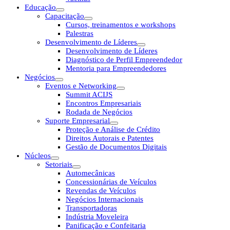
Educação
Capacitação
Cursos, treinamentos e workshops
Palestras
Desenvolvimento de Líderes
Desenvolvimento de Líderes
Diagnóstico de Perfil Empreendedor
Mentoria para Empreendedores
Negócios
Eventos e Networking
Summit ACIJS
Encontros Empresariais
Rodada de Negócios
Suporte Empresarial
Proteção e Análise de Crédito
Direitos Autorais e Patentes
Gestão de Documentos Digitais
Núcleos
Setoriais
Automecânicas
Concessionárias de Veículos
Revendas de Veículos
Negócios Internacionais
Transportadoras
Indústria Moveleira
Panificação e Confeitaria