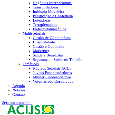
Negócios Internacionais
Transportadoras
Indústria Moveleira
Panificação e Confeitaria
Loteadoras
Terraplenagem
Eletrometalmecânica
Multissetoriais
Gestão de Condomínios
Hospitalidade
Gestão e Qualidade
Marketing
Saúde e Bem-Estar
Segurança e Saúde no Trabalho
Temáticos
Núcleos Setoriais ACIJS
Jovens Empreendedores
Mulher Empreendedora
Voluntariado Corporativo
Agenda
Notícias
Contato
Seja um associado