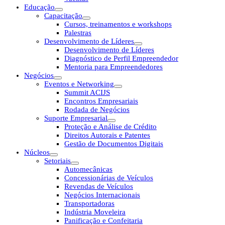
Educação
Capacitação
Cursos, treinamentos e workshops
Palestras
Desenvolvimento de Líderes
Desenvolvimento de Líderes
Diagnóstico de Perfil Empreendedor
Mentoria para Empreendedores
Negócios
Eventos e Networking
Summit ACIJS
Encontros Empresariais
Rodada de Negócios
Suporte Empresarial
Proteção e Análise de Crédito
Direitos Autorais e Patentes
Gestão de Documentos Digitais
Núcleos
Setoriais
Automecânicas
Concessionárias de Veículos
Revendas de Veículos
Negócios Internacionais
Transportadoras
Indústria Moveleira
Panificação e Confeitaria