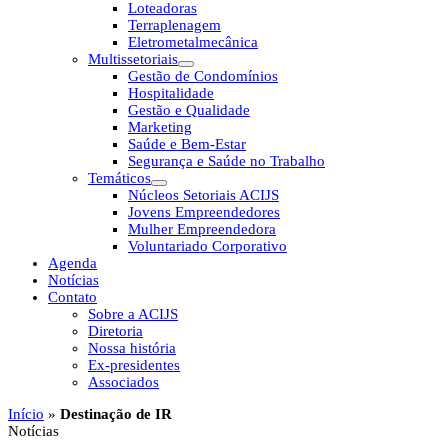
Loteadoras
Terraplenagem
Eletrometalmecânica
Multissetoriais
Gestão de Condomínios
Hospitalidade
Gestão e Qualidade
Marketing
Saúde e Bem-Estar
Segurança e Saúde no Trabalho
Temáticos
Núcleos Setoriais ACIJS
Jovens Empreendedores
Mulher Empreendedora
Voluntariado Corporativo
Agenda
Notícias
Contato
Sobre a ACIJS
Diretoria
Nossa história
Ex-presidentes
Associados
Início
»
Destinação de IR
Notícias