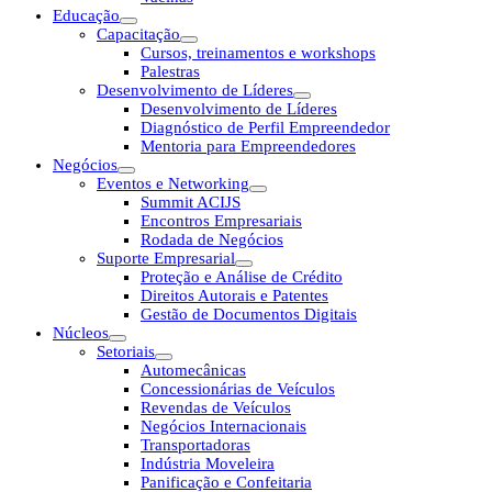
Educação
Capacitação
Cursos, treinamentos e workshops
Palestras
Desenvolvimento de Líderes
Desenvolvimento de Líderes
Diagnóstico de Perfil Empreendedor
Mentoria para Empreendedores
Negócios
Eventos e Networking
Summit ACIJS
Encontros Empresariais
Rodada de Negócios
Suporte Empresarial
Proteção e Análise de Crédito
Direitos Autorais e Patentes
Gestão de Documentos Digitais
Núcleos
Setoriais
Automecânicas
Concessionárias de Veículos
Revendas de Veículos
Negócios Internacionais
Transportadoras
Indústria Moveleira
Panificação e Confeitaria