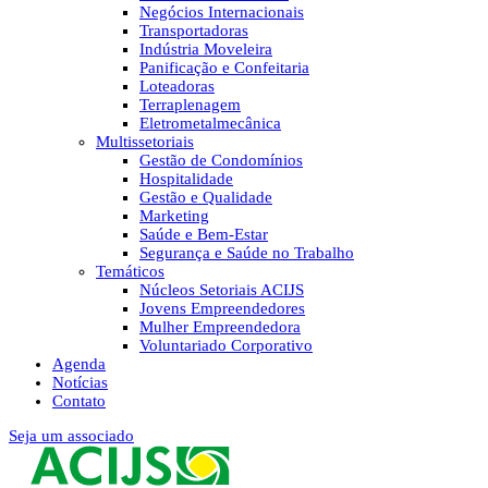
Negócios Internacionais
Transportadoras
Indústria Moveleira
Panificação e Confeitaria
Loteadoras
Terraplenagem
Eletrometalmecânica
Multissetoriais
Gestão de Condomínios
Hospitalidade
Gestão e Qualidade
Marketing
Saúde e Bem-Estar
Segurança e Saúde no Trabalho
Temáticos
Núcleos Setoriais ACIJS
Jovens Empreendedores
Mulher Empreendedora
Voluntariado Corporativo
Agenda
Notícias
Contato
Seja um associado