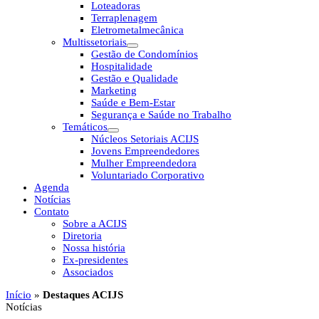
Loteadoras
Terraplenagem
Eletrometalmecânica
Multissetoriais
Gestão de Condomínios
Hospitalidade
Gestão e Qualidade
Marketing
Saúde e Bem-Estar
Segurança e Saúde no Trabalho
Temáticos
Núcleos Setoriais ACIJS
Jovens Empreendedores
Mulher Empreendedora
Voluntariado Corporativo
Agenda
Notícias
Contato
Sobre a ACIJS
Diretoria
Nossa história
Ex-presidentes
Associados
Início
»
Destaques ACIJS
Notícias