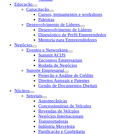
Educação
Capacitação
Cursos, treinamentos e workshops
Palestras
Desenvolvimento de Líderes
Desenvolvimento de Líderes
Diagnóstico de Perfil Empreendedor
Mentoria para Empreendedores
Negócios
Eventos e Networking
Summit ACIJS
Encontros Empresariais
Rodada de Negócios
Suporte Empresarial
Proteção e Análise de Crédito
Direitos Autorais e Patentes
Gestão de Documentos Digitais
Núcleos
Setoriais
Automecânicas
Concessionárias de Veículos
Revendas de Veículos
Negócios Internacionais
Transportadoras
Indústria Moveleira
Panificação e Confeitaria