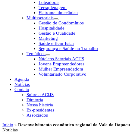
Loteadoras
Terraplenagem
Eletrometalmecânica
Multissetoriais
Gestão de Condomínios
Hospitalidade
Gestão e Qualidade
Marketing
Saúde e Bem-Estar
Segurança e Saúde no Trabalho
Temáticos
Núcleos Setoriais ACIJS
Jovens Empreendedores
Mulher Empreendedora
Voluntariado Corporativo
Agenda
Notícias
Contato
Sobre a ACIJS
Diretoria
Nossa história
Ex-presidentes
Associados
Início
»
Desenvolvimento econômico regional do Vale do Itapocu
Notícias