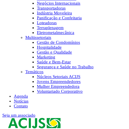
Negócios Internacionais
Transportadoras
Indústria Moveleira
Panificação e Confeitaria
Loteadoras
Terraplenagem
Eletrometalmecânica
Multissetoriais
Gestão de Condomínios
Hospitalidade
Gestão e Qualidade
Marketing
Saúde e Bem-Estar
Segurança e Saúde no Trabalho
Temáticos
Núcleos Setoriais ACIJS
Jovens Empreendedores
Mulher Empreendedora
Voluntariado Corporativo
Agenda
Notícias
Contato
Seja um associado