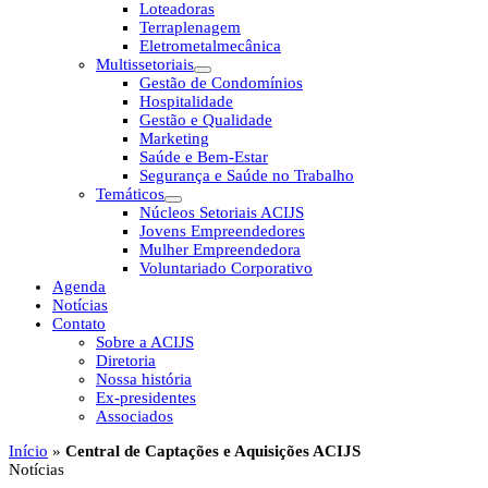
Loteadoras
Terraplenagem
Eletrometalmecânica
Multissetoriais
Gestão de Condomínios
Hospitalidade
Gestão e Qualidade
Marketing
Saúde e Bem-Estar
Segurança e Saúde no Trabalho
Temáticos
Núcleos Setoriais ACIJS
Jovens Empreendedores
Mulher Empreendedora
Voluntariado Corporativo
Agenda
Notícias
Contato
Sobre a ACIJS
Diretoria
Nossa história
Ex-presidentes
Associados
Início
»
Central de Captações e Aquisições ACIJS
Notícias