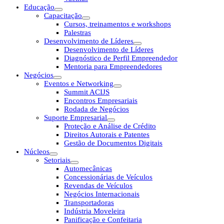
Educação
Capacitação
Cursos, treinamentos e workshops
Palestras
Desenvolvimento de Líderes
Desenvolvimento de Líderes
Diagnóstico de Perfil Empreendedor
Mentoria para Empreendedores
Negócios
Eventos e Networking
Summit ACIJS
Encontros Empresariais
Rodada de Negócios
Suporte Empresarial
Proteção e Análise de Crédito
Direitos Autorais e Patentes
Gestão de Documentos Digitais
Núcleos
Setoriais
Automecânicas
Concessionárias de Veículos
Revendas de Veículos
Negócios Internacionais
Transportadoras
Indústria Moveleira
Panificação e Confeitaria