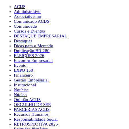
ACIJS
Administrativo
Associativismo
Comunicado ACIJS
Comunidade
Cursos e Eventos
DESTAQUE EMPRESARIAL
Destaques
Dicas para o Mercado
Duplicação BR-280
ELEIÇÕES 2026
Encontro Empresarial
Evento
EXPO 150
Financeiro
Gestão Empresarial
Institucional
Notícias
Núcleo
Opinião ACIJS
ORGULHO DE SER
PARCERIAS ACIJS
Recursos Humanos
Responsabilidade Social
RETROSPECTIVA 2025
Reuniões Plenárias