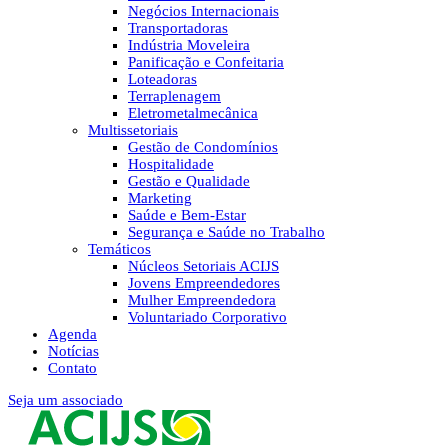
Negócios Internacionais
Transportadoras
Indústria Moveleira
Panificação e Confeitaria
Loteadoras
Terraplenagem
Eletrometalmecânica
Multissetoriais
Gestão de Condomínios
Hospitalidade
Gestão e Qualidade
Marketing
Saúde e Bem-Estar
Segurança e Saúde no Trabalho
Temáticos
Núcleos Setoriais ACIJS
Jovens Empreendedores
Mulher Empreendedora
Voluntariado Corporativo
Agenda
Notícias
Contato
Seja um associado