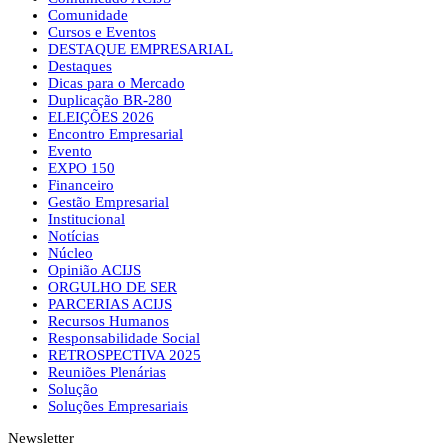
Comunidade
Cursos e Eventos
DESTAQUE EMPRESARIAL
Destaques
Dicas para o Mercado
Duplicação BR-280
ELEIÇÕES 2026
Encontro Empresarial
Evento
EXPO 150
Financeiro
Gestão Empresarial
Institucional
Notícias
Núcleo
Opinião ACIJS
ORGULHO DE SER
PARCERIAS ACIJS
Recursos Humanos
Responsabilidade Social
RETROSPECTIVA 2025
Reuniões Plenárias
Solução
Soluções Empresariais
Newsletter