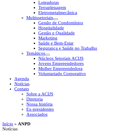
Loteadoras
Terraplenagem
Eletrometalmecânica
Multissetoriais
Gestão de Condomínios
Hospitalidade
Gestão e Qualidade
Marketing
Saúde e Bem-Estar
Segurança e Saúde no Trabalho
Temáticos
Núcleos Setoriais ACIJS
Jovens Empreendedores
Mulher Empreendedora
Voluntariado Corporativo
Agenda
Notícias
Contato
Sobre a ACIJS
Diretoria
Nossa história
Ex-presidentes
Associados
Início
»
ANPD
Notícias