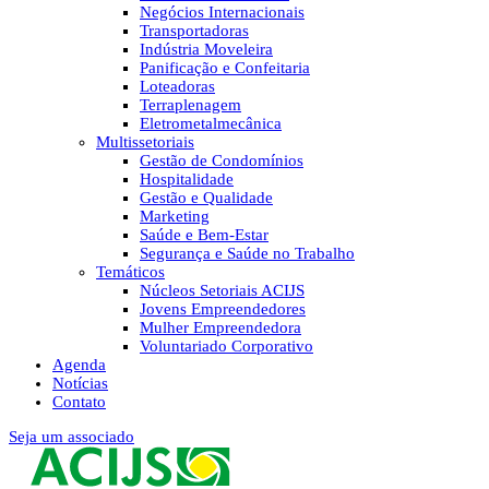
Negócios Internacionais
Transportadoras
Indústria Moveleira
Panificação e Confeitaria
Loteadoras
Terraplenagem
Eletrometalmecânica
Multissetoriais
Gestão de Condomínios
Hospitalidade
Gestão e Qualidade
Marketing
Saúde e Bem-Estar
Segurança e Saúde no Trabalho
Temáticos
Núcleos Setoriais ACIJS
Jovens Empreendedores
Mulher Empreendedora
Voluntariado Corporativo
Agenda
Notícias
Contato
Seja um associado