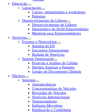
Educação
Capacitação
Cursos, treinamentos e workshops
Palestras
Desenvolvimento de Líderes
Desenvolvimento de Líderes
Diagnóstico de Perfil Empreendedor
Mentoria para Empreendedores
Negócios
Eventos e Networking
Summit ACIJS
Encontros Empresariais
Rodada de Negócios
Suporte Empresarial
Proteção e Análise de Crédito
Direitos Autorais e Patentes
Gestão de Documentos Digitais
Núcleos
Setoriais
Automecânicas
Concessionárias de Veículos
Revendas de Veículos
Negócios Internacionais
Transportadoras
Indústria Moveleira
Panificação e Confeitaria