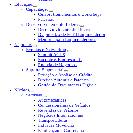
Educação
Capacitação
Cursos, treinamentos e workshops
Palestras
Desenvolvimento de Líderes
Desenvolvimento de Líderes
Diagnóstico de Perfil Empreendedor
Mentoria para Empreendedores
Negócios
Eventos e Networking
Summit ACIJS
Encontros Empresariais
Rodada de Negócios
Suporte Empresarial
Proteção e Análise de Crédito
Direitos Autorais e Patentes
Gestão de Documentos Digitais
Núcleos
Setoriais
Automecânicas
Concessionárias de Veículos
Revendas de Veículos
Negócios Internacionais
Transportadoras
Indústria Moveleira
Panificação e Confeitaria