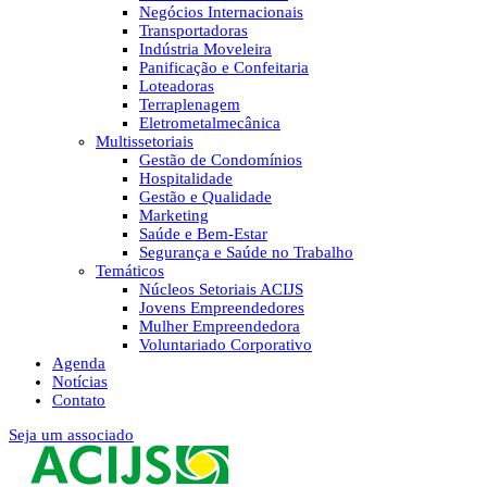
Negócios Internacionais
Transportadoras
Indústria Moveleira
Panificação e Confeitaria
Loteadoras
Terraplenagem
Eletrometalmecânica
Multissetoriais
Gestão de Condomínios
Hospitalidade
Gestão e Qualidade
Marketing
Saúde e Bem-Estar
Segurança e Saúde no Trabalho
Temáticos
Núcleos Setoriais ACIJS
Jovens Empreendedores
Mulher Empreendedora
Voluntariado Corporativo
Agenda
Notícias
Contato
Seja um associado