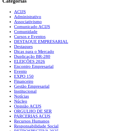
Categorias
ACIJS
Administrativo
Associativismo
Comunicado ACIJS
Comunidade
Cursos e Eventos
DESTAQUE EMPRESARIAL
Destaques
Dicas para o Mercado
Duplicação BR-280
ELEIÇÕES 2026
Encontro Empresarial
Evento
EXPO 150
Financeiro
Gestão Empresarial
Institucional
Notícias
Núcleo
Opinião ACIJS
ORGULHO DE SER
PARCERIAS ACIJS
Recursos Humanos
Responsabilidade Social
RETROSPECTIVA 2025