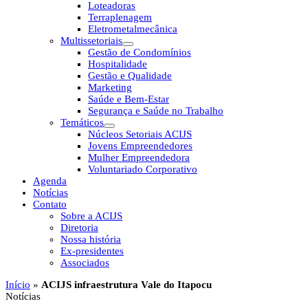
Loteadoras
Terraplenagem
Eletrometalmecânica
Multissetoriais
Gestão de Condomínios
Hospitalidade
Gestão e Qualidade
Marketing
Saúde e Bem-Estar
Segurança e Saúde no Trabalho
Temáticos
Núcleos Setoriais ACIJS
Jovens Empreendedores
Mulher Empreendedora
Voluntariado Corporativo
Agenda
Notícias
Contato
Sobre a ACIJS
Diretoria
Nossa história
Ex-presidentes
Associados
Início
»
ACIJS infraestrutura Vale do Itapocu
Notícias