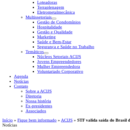
Loteadoras
Terraplenagem
Eletrometalmecânica
Multissetoriais
Gestão de Condomínios
Hospitalidade
Gestão e Qualidade
Marketing
Saúde e Bem-Estar
Segurança e Saúde no Trabalho
Temáticos
Núcleos Setoriais ACIJS
Jovens Empreendedores
Mulher Empreendedora
Voluntariado Corporativo
Agenda
Notícias
Contato
Sobre a ACIJS
Diretoria
Nossa história
Ex-presidentes
Associados
Início
»
Fique bem informado
»
ACIJS
»
STF valida saída do Brasil
Notícias