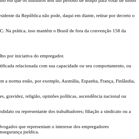
nto em que os ministros têm um período de tempo para votar de modo
sidente da República não pode, daqui em diante, retirar por decreto o
C. Na prática, isso mantém o Brasil de fora da convenção 158 da
alho por iniciativa do empregador.
ustificada relacionada com sua capacidade ou seu comportamento, ou
m a norma estão, por exemplo, Austrália, Espanha, França, Finlândia,
s, gravidez, religião, opiniões políticas, ascendência nacional ou
idato ou representante dos trabalhadores; filiação a sindicato ou a
dvogados que representam o interesse dos empregadores
nsegurança jurídica.