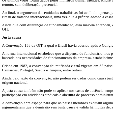
Os últimos votos foram dados pelos ministros Gilmar Mendes, André
remoto, sem deliberação presencial.
Ao final, o argumento das entidades trabalhistas foi acolhido apenas 
Brasil de tratados internacionais, uma vez que a própria adesão a essa
Ainda que com diferenças de fundamentação, essa maioria entendeu, c
OIT.
Justa causa
A Convenção 158 da OIT, a qual o Brasil havia aderido após o Congresso
A norma internacional estabelece que a dispensa de funcionário, nos 
baseada nas necessidades de funcionamento da empresa, estabelecime
Criada em 1982, a convenção foi ratificada e está vigente em 35 país
Camarões, Portugal, Suécia e Turquia, entre outros.
Ainda pelo texto da convenção, não podem ser dadas como causa justa pa
origem nacional.
A justa causa também não pode se aplicar nos casos de ausência tempor
participação em atividades sindicais e abertura de processo administr
A convenção abre espaço para que os países membros excluam alguma
argumentaram que a demissão sem justa causa é válida há muitas déca