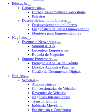
Educação
Capacitação
Cursos, treinamentos e workshops
Palestras
Desenvolvimento de Líderes
Desenvolvimento de Líderes
Diagnóstico de Perfil Empreendedor
Mentoria para Empreendedores
Negócios
Eventos e Networking
Summit ACIJS
Encontros Empresariais
Rodada de Negócios
Suporte Empresarial
Proteção e Análise de Crédito
Direitos Autorais e Patentes
Gestão de Documentos Digitais
Núcleos
Setoriais
Automecânicas
Concessionárias de Veículos
Revendas de Veículos
Negócios Internacionais
Transportadoras
Indústria Moveleira
Panificação e Confeitaria