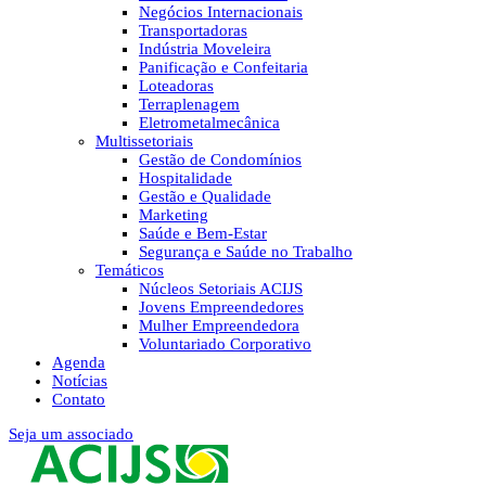
Negócios Internacionais
Transportadoras
Indústria Moveleira
Panificação e Confeitaria
Loteadoras
Terraplenagem
Eletrometalmecânica
Multissetoriais
Gestão de Condomínios
Hospitalidade
Gestão e Qualidade
Marketing
Saúde e Bem-Estar
Segurança e Saúde no Trabalho
Temáticos
Núcleos Setoriais ACIJS
Jovens Empreendedores
Mulher Empreendedora
Voluntariado Corporativo
Agenda
Notícias
Contato
Seja um associado