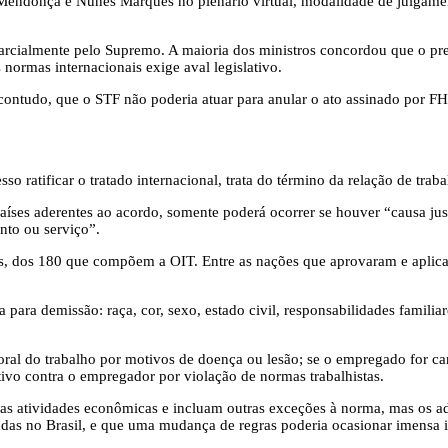
 Mendonça e Nunes Marques no plenário virtual, modalidade de julgame
parcialmente pelo Supremo. A maioria dos ministros concordou que o pre
s normas internacionais exige aval legislativo.
ontudo, que o STF não poderia atuar para anular o ato assinado por FH
 ratificar o tratado internacional, trata do término da relação de trab
países aderentes ao acordo, somente poderá ocorrer se houver “causa j
nto ou serviço”.
es, dos 180 que compõem a OIT. Entre as nações que aprovaram e aplica
ra demissão: raça, cor, sexo, estado civil, responsabilidades familiare
al do trabalho por motivos de doença ou lesão; se o empregado for cand
ativo contra o empregador por violação de normas trabalhistas.
s atividades econômicas e incluam outras exceções à norma, mas os a
das no Brasil, e que uma mudança de regras poderia ocasionar imensa i