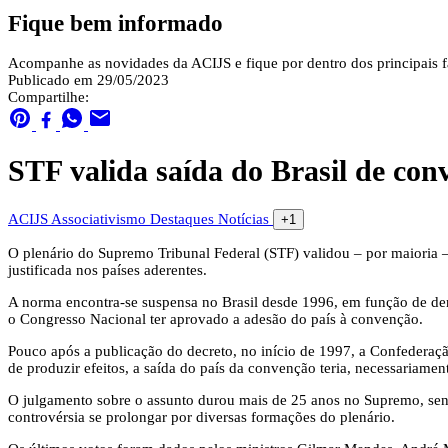
Fique bem informado
Acompanhe as novidades da ACIJS e fique por dentro dos principais fa
Publicado em 29/05/2023
Compartilhe:
STF valida saída do Brasil de con
ACIJS
Associativismo
Destaques
Notícias
+1
O plenário do Supremo Tribunal Federal (STF) validou – por maioria 
justificada nos países aderentes.
A norma encontra-se suspensa no Brasil desde 1996, em função de den
o Congresso Nacional ter aprovado a adesão do país à convenção.
Pouco após a publicação do decreto, no início de 1997, a Confederaç
de produzir efeitos, a saída do país da convenção teria, necessariamen
O julgamento sobre o assunto durou mais de 25 anos no Supremo, sendo
controvérsia se prolongar por diversas formações do plenário.