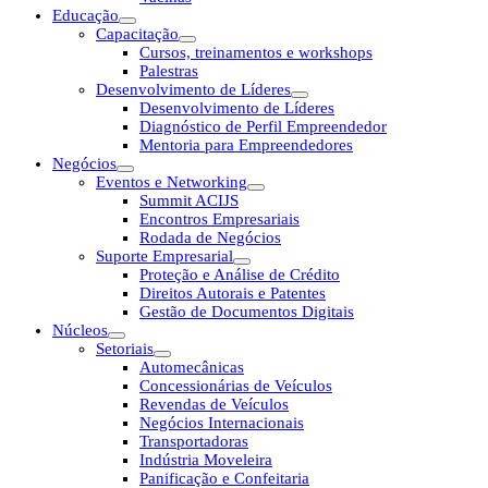
Educação
Capacitação
Cursos, treinamentos e workshops
Palestras
Desenvolvimento de Líderes
Desenvolvimento de Líderes
Diagnóstico de Perfil Empreendedor
Mentoria para Empreendedores
Negócios
Eventos e Networking
Summit ACIJS
Encontros Empresariais
Rodada de Negócios
Suporte Empresarial
Proteção e Análise de Crédito
Direitos Autorais e Patentes
Gestão de Documentos Digitais
Núcleos
Setoriais
Automecânicas
Concessionárias de Veículos
Revendas de Veículos
Negócios Internacionais
Transportadoras
Indústria Moveleira
Panificação e Confeitaria