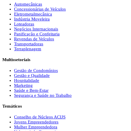
Automecânicas
Concessionárias de Veículos
Eletrometalmecânica
Indústria Moveleira
Loteadoras
Negócios Internacionais
Panificação e Confeitaria
Revendas de Veículos
Transportadoras
Terraplenagem
Multissetoriais
Gestão de Condomínios
Gestão e Qualidade
Hospitalidade
Marketing
Saúde e Bem-Estar
Segurança e Saúde no Trabalho
Temáticos
Conselho de Núcleos ACIJS
Jovens Empreendedores
Mulher Empreendedora