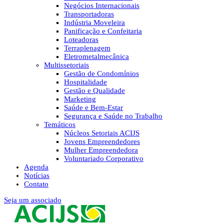
Negócios Internacionais
Transportadoras
Indústria Moveleira
Panificação e Confeitaria
Loteadoras
Terraplenagem
Eletrometalmecânica
Multissetoriais
Gestão de Condomínios
Hospitalidade
Gestão e Qualidade
Marketing
Saúde e Bem-Estar
Segurança e Saúde no Trabalho
Temáticos
Núcleos Setoriais ACIJS
Jovens Empreendedores
Mulher Empreendedora
Voluntariado Corporativo
Agenda
Notícias
Contato
Seja um associado