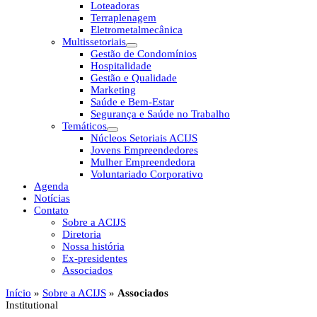
Loteadoras
Terraplenagem
Eletrometalmecânica
Multissetoriais
Gestão de Condomínios
Hospitalidade
Gestão e Qualidade
Marketing
Saúde e Bem-Estar
Segurança e Saúde no Trabalho
Temáticos
Núcleos Setoriais ACIJS
Jovens Empreendedores
Mulher Empreendedora
Voluntariado Corporativo
Agenda
Notícias
Contato
Sobre a ACIJS
Diretoria
Nossa história
Ex-presidentes
Associados
Início
»
Sobre a ACIJS
»
Associados
Institutional