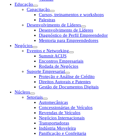
Educação
Capacitação
Cursos, treinamentos e workshops
Palestras
Desenvolvimento de Líderes
Desenvolvimento de Líderes
Diagnóstico de Perfil Empreendedor
Mentoria para Empreendedores
Negócios
Eventos e Networking
Summit ACIJS
Encontros Empresariais
Rodada de Negócios
Suporte Empresarial
Proteção e Análise de Crédito
Direitos Autorais e Patentes
Gestão de Documentos Digitais
Núcleos
Setoriais
Automecânicas
Concessionárias de Veículos
Revendas de Veículos
Negócios Internacionais
Transportadoras
Indústria Moveleira
Panificação e Confeitaria