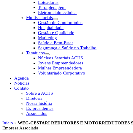
Loteadoras
Terraplenagem
Eletrometalmecânica
Multissetoriais
Gestão de Condomínios
Hospitalidade
Gestão e Qualidade
Marketing
Saúde e Bem-Estar
Segurança e Saúde no Trabalho
Temáticos
Núcleos Setoriais ACIJS
Jovens Empreendedores
Mulher Empreendedora
Voluntariado Corporativo
Agenda
Notícias
Contato
Sobre a ACIJS
Diretoria
Nossa história
Ex-presidentes
Associados
Início
»
WEG-CESTARI REDUTORES E MOTORREDUTORES S
Empresa Associada