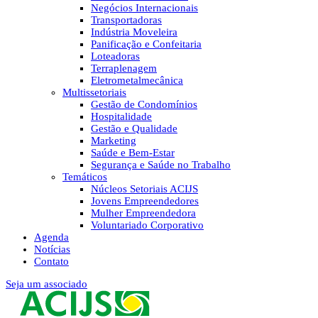
Negócios Internacionais
Transportadoras
Indústria Moveleira
Panificação e Confeitaria
Loteadoras
Terraplenagem
Eletrometalmecânica
Multissetoriais
Gestão de Condomínios
Hospitalidade
Gestão e Qualidade
Marketing
Saúde e Bem-Estar
Segurança e Saúde no Trabalho
Temáticos
Núcleos Setoriais ACIJS
Jovens Empreendedores
Mulher Empreendedora
Voluntariado Corporativo
Agenda
Notícias
Contato
Seja um associado