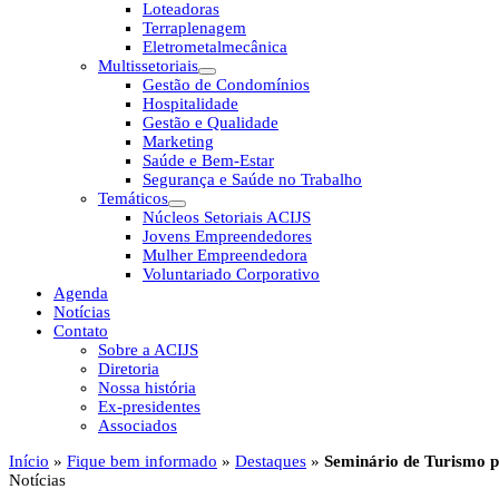
Loteadoras
Terraplenagem
Eletrometalmecânica
Multissetoriais
Gestão de Condomínios
Hospitalidade
Gestão e Qualidade
Marketing
Saúde e Bem-Estar
Segurança e Saúde no Trabalho
Temáticos
Núcleos Setoriais ACIJS
Jovens Empreendedores
Mulher Empreendedora
Voluntariado Corporativo
Agenda
Notícias
Contato
Sobre a ACIJS
Diretoria
Nossa história
Ex-presidentes
Associados
Início
»
Fique bem informado
»
Destaques
»
Seminário de Turismo pr
Notícias