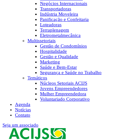
Negócios Internacionais
Transportadoras
Indústria Moveleira
Panificação e Confeitaria
Loteadoras
Terraplenagem
Eletrometalmecânica
Multissetoriais
Gestão de Condomínios
Hospitalidade
Gestão e Qualidade
Marketing
Saúde e Bem-Estar
Segurança e Saúde no Trabalho
Temáticos
Núcleos Setoriais ACIJS
Jovens Empreendedores
Mulher Empreendedora
Voluntariado Corporativo
Agenda
Notícias
Contato
Seja um associado