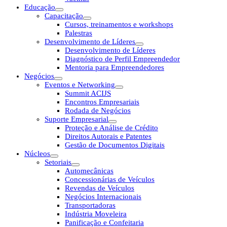
Educação
Capacitação
Cursos, treinamentos e workshops
Palestras
Desenvolvimento de Líderes
Desenvolvimento de Líderes
Diagnóstico de Perfil Empreendedor
Mentoria para Empreendedores
Negócios
Eventos e Networking
Summit ACIJS
Encontros Empresariais
Rodada de Negócios
Suporte Empresarial
Proteção e Análise de Crédito
Direitos Autorais e Patentes
Gestão de Documentos Digitais
Núcleos
Setoriais
Automecânicas
Concessionárias de Veículos
Revendas de Veículos
Negócios Internacionais
Transportadoras
Indústria Moveleira
Panificação e Confeitaria