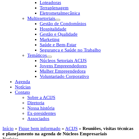
Loteadoras
Terraplenagem
Eletrometalmecânica
Multissetoriais
Gestão de Condomínios
Hospitalidade
Gestão e Qualidade
Marketing
Saúde e Bem-Estar
Segurança e Saúde no Trabalho
Temáticos
Núcleos Setoriais ACIJS
Jovens Empreendedores
Mulher Empreendedora
Voluntariado Corporativo
Agenda
Notícias
Contato
Sobre a ACIJS
Diretoria
Nossa história
Ex-presidentes
Associados
Início
»
Fique bem informado
»
ACIJS
»
Reuniões, visitas técnicas
e planejamento na agenda de Núcleos Empresariais