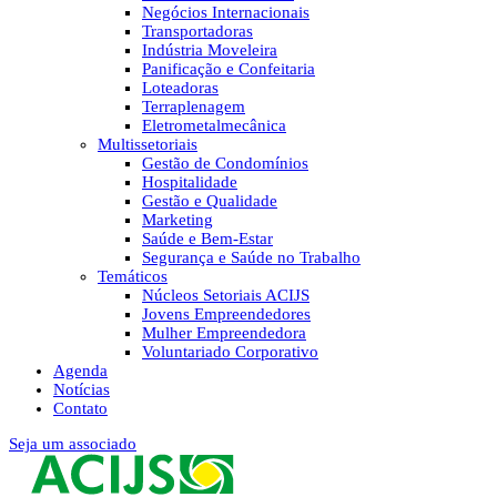
Negócios Internacionais
Transportadoras
Indústria Moveleira
Panificação e Confeitaria
Loteadoras
Terraplenagem
Eletrometalmecânica
Multissetoriais
Gestão de Condomínios
Hospitalidade
Gestão e Qualidade
Marketing
Saúde e Bem-Estar
Segurança e Saúde no Trabalho
Temáticos
Núcleos Setoriais ACIJS
Jovens Empreendedores
Mulher Empreendedora
Voluntariado Corporativo
Agenda
Notícias
Contato
Seja um associado