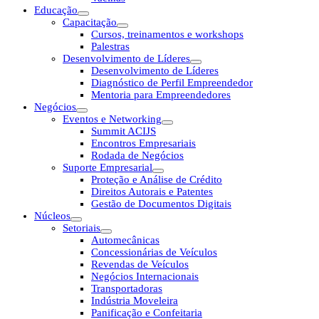
Educação
Capacitação
Cursos, treinamentos e workshops
Palestras
Desenvolvimento de Líderes
Desenvolvimento de Líderes
Diagnóstico de Perfil Empreendedor
Mentoria para Empreendedores
Negócios
Eventos e Networking
Summit ACIJS
Encontros Empresariais
Rodada de Negócios
Suporte Empresarial
Proteção e Análise de Crédito
Direitos Autorais e Patentes
Gestão de Documentos Digitais
Núcleos
Setoriais
Automecânicas
Concessionárias de Veículos
Revendas de Veículos
Negócios Internacionais
Transportadoras
Indústria Moveleira
Panificação e Confeitaria