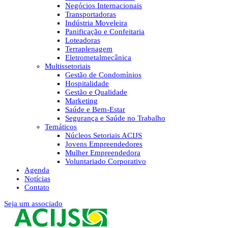
Negócios Internacionais
Transportadoras
Indústria Moveleira
Panificação e Confeitaria
Loteadoras
Terraplenagem
Eletrometalmecânica
Multissetoriais
Gestão de Condomínios
Hospitalidade
Gestão e Qualidade
Marketing
Saúde e Bem-Estar
Segurança e Saúde no Trabalho
Temáticos
Núcleos Setoriais ACIJS
Jovens Empreendedores
Mulher Empreendedora
Voluntariado Corporativo
Agenda
Notícias
Contato
Seja um associado