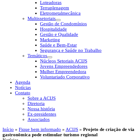
Loteadoras
Terraplenagem
Eletrometalmecânica
Multissetoriais
Gestão de Condomínios
Hospitalidade
Gestão e Qualidade
Marketing
Saúde e Bem-Estar
Segurança e Saúde no Trabalho
Temáticos
Núcleos Setoriais ACIJS
Jovens Empreendedores
Mulher Empreendedora
Voluntariado Corporativo
Agenda
Notícias
Contato
Sobre a ACIJS
Diretoria
Nossa história
Ex-presidentes
Associados
Início
»
Fique bem informado
»
ACIJS
»
Projeto de criação de via
gastronômica pode estimular turismo regional