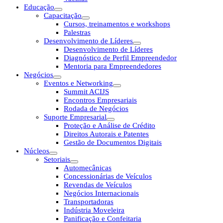
Educação
Capacitação
Cursos, treinamentos e workshops
Palestras
Desenvolvimento de Líderes
Desenvolvimento de Líderes
Diagnóstico de Perfil Empreendedor
Mentoria para Empreendedores
Negócios
Eventos e Networking
Summit ACIJS
Encontros Empresariais
Rodada de Negócios
Suporte Empresarial
Proteção e Análise de Crédito
Direitos Autorais e Patentes
Gestão de Documentos Digitais
Núcleos
Setoriais
Automecânicas
Concessionárias de Veículos
Revendas de Veículos
Negócios Internacionais
Transportadoras
Indústria Moveleira
Panificação e Confeitaria