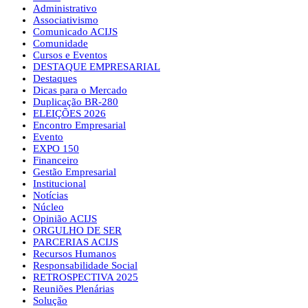
Administrativo
Associativismo
Comunicado ACIJS
Comunidade
Cursos e Eventos
DESTAQUE EMPRESARIAL
Destaques
Dicas para o Mercado
Duplicação BR-280
ELEIÇÕES 2026
Encontro Empresarial
Evento
EXPO 150
Financeiro
Gestão Empresarial
Institucional
Notícias
Núcleo
Opinião ACIJS
ORGULHO DE SER
PARCERIAS ACIJS
Recursos Humanos
Responsabilidade Social
RETROSPECTIVA 2025
Reuniões Plenárias
Solução