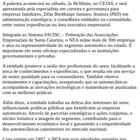
A palestra acontecerá no sábado, às 8h30min, no CEJAS, e será
apresentada pela especialista em carreira e governança para
empresas familiares, Zélia Breithaupt Janssen, doutora (PhD) em
administração estratégica, e conselheira entidades na comunidade,
entre outras experiências na área executiva empresarial.
Integrada ao Sistema FACISC – Federação das Associações
Empresariais de Santa Catarina, o NEA reúne mais de 300 empresas
e atua na representatividade do segmento automotivo no estado. É
importante elo entre oficinas especializadas e as instituições
governamentais e privadas.
A entidade promove a união dos profissionais do setor, facilitando a
troca de conhecimentos e experiências, o que resulta em um serviço
de maior qualidade para os consumidores. Também oferece
treinamentos e capacitações, assegurando que as automecânicas
acompanhem as inovações tecnológicas e mantenham-se atualizadas
com as melhores práticas.
Além disso, a entidade trabalha na defesa dos interesses do setor,
influenciando políticas públicas que beneficiem as empresas
automotivas. Através de parcerias estratégicas e ações conjuntas, o
núcleo fortalece a imagem do segmento, contribuindo para o
desenvolvimento econômico local e garantindo a competitividade
das automecânicas catarinenses no mercado nacional.
Com origem em 1997, o NEA tem suas atividades apoiadas nas