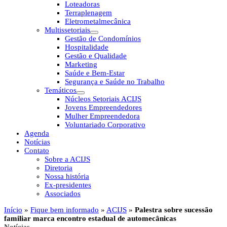
Loteadoras
Terraplenagem
Eletrometalmecânica
Multissetoriais
Gestão de Condomínios
Hospitalidade
Gestão e Qualidade
Marketing
Saúde e Bem-Estar
Segurança e Saúde no Trabalho
Temáticos
Núcleos Setoriais ACIJS
Jovens Empreendedores
Mulher Empreendedora
Voluntariado Corporativo
Agenda
Notícias
Contato
Sobre a ACIJS
Diretoria
Nossa história
Ex-presidentes
Associados
Início
»
Fique bem informado
»
ACIJS
»
Palestra sobre sucessão
familiar marca encontro estadual de automecânicas