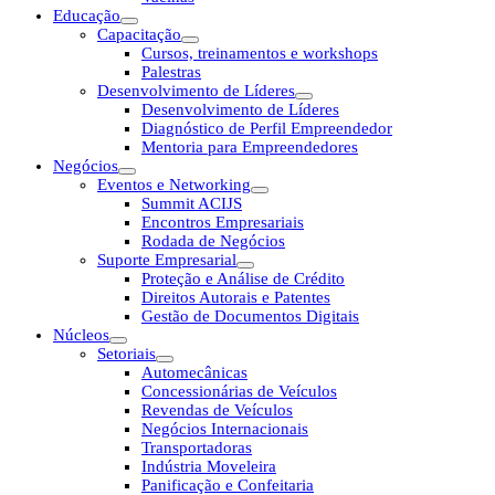
Educação
Capacitação
Cursos, treinamentos e workshops
Palestras
Desenvolvimento de Líderes
Desenvolvimento de Líderes
Diagnóstico de Perfil Empreendedor
Mentoria para Empreendedores
Negócios
Eventos e Networking
Summit ACIJS
Encontros Empresariais
Rodada de Negócios
Suporte Empresarial
Proteção e Análise de Crédito
Direitos Autorais e Patentes
Gestão de Documentos Digitais
Núcleos
Setoriais
Automecânicas
Concessionárias de Veículos
Revendas de Veículos
Negócios Internacionais
Transportadoras
Indústria Moveleira
Panificação e Confeitaria