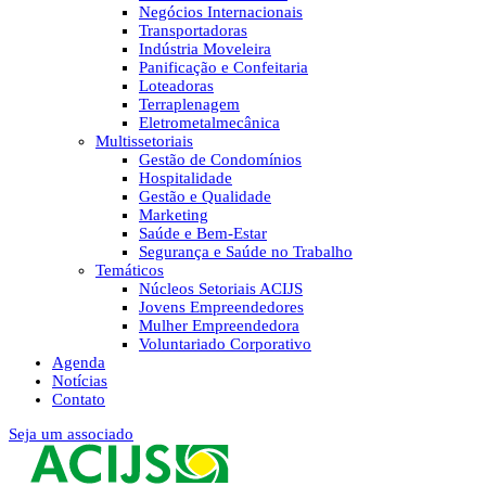
Negócios Internacionais
Transportadoras
Indústria Moveleira
Panificação e Confeitaria
Loteadoras
Terraplenagem
Eletrometalmecânica
Multissetoriais
Gestão de Condomínios
Hospitalidade
Gestão e Qualidade
Marketing
Saúde e Bem-Estar
Segurança e Saúde no Trabalho
Temáticos
Núcleos Setoriais ACIJS
Jovens Empreendedores
Mulher Empreendedora
Voluntariado Corporativo
Agenda
Notícias
Contato
Seja um associado