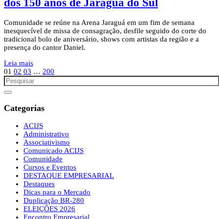
dos 150 anos de Jaraguá do Sul
Comunidade se reúne na Arena Jaraguá em um fim de semana
inesquecível de missa de consagração, desfile seguido do corte do
tradicional bolo de aniversário, shows com artistas da região e a
presença do cantor Daniel.
Leia mais
01
02
03
…
200
Categorias
ACIJS
Administrativo
Associativismo
Comunicado ACIJS
Comunidade
Cursos e Eventos
DESTAQUE EMPRESARIAL
Destaques
Dicas para o Mercado
Duplicação BR-280
ELEIÇÕES 2026
Encontro Empresarial