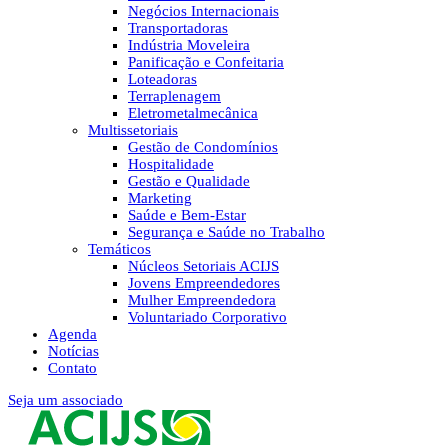
Negócios Internacionais
Transportadoras
Indústria Moveleira
Panificação e Confeitaria
Loteadoras
Terraplenagem
Eletrometalmecânica
Multissetoriais
Gestão de Condomínios
Hospitalidade
Gestão e Qualidade
Marketing
Saúde e Bem-Estar
Segurança e Saúde no Trabalho
Temáticos
Núcleos Setoriais ACIJS
Jovens Empreendedores
Mulher Empreendedora
Voluntariado Corporativo
Agenda
Notícias
Contato
Seja um associado