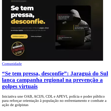
Comunidade
“Se tem pressa, desconfie”: Jaraguá do Sul
lança campanha regional na prevenção a
golpes virtuais
Iniciativa une OAB, ACIJS, CDL e APEVI, polícia e poder público
para reforçar orientação à população no enfrentamento e combate a
ação de golpistas