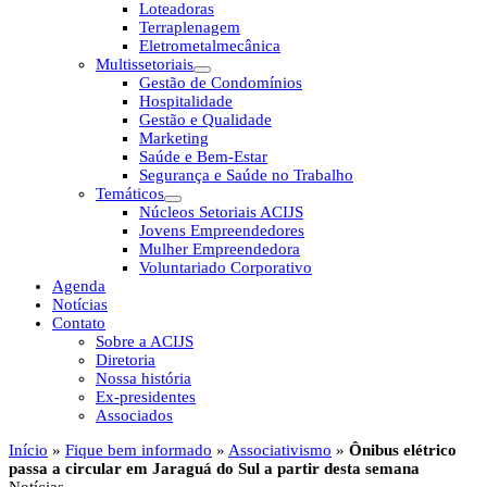
Loteadoras
Terraplenagem
Eletrometalmecânica
Multissetoriais
Gestão de Condomínios
Hospitalidade
Gestão e Qualidade
Marketing
Saúde e Bem-Estar
Segurança e Saúde no Trabalho
Temáticos
Núcleos Setoriais ACIJS
Jovens Empreendedores
Mulher Empreendedora
Voluntariado Corporativo
Agenda
Notícias
Contato
Sobre a ACIJS
Diretoria
Nossa história
Ex-presidentes
Associados
Início
»
Fique bem informado
»
Associativismo
»
Ônibus elétrico
passa a circular em Jaraguá do Sul a partir desta semana