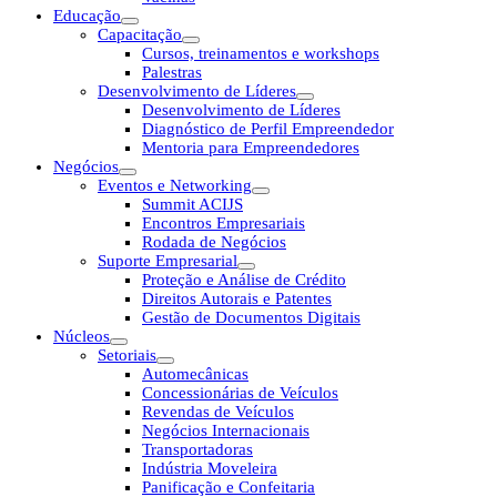
Educação
Capacitação
Cursos, treinamentos e workshops
Palestras
Desenvolvimento de Líderes
Desenvolvimento de Líderes
Diagnóstico de Perfil Empreendedor
Mentoria para Empreendedores
Negócios
Eventos e Networking
Summit ACIJS
Encontros Empresariais
Rodada de Negócios
Suporte Empresarial
Proteção e Análise de Crédito
Direitos Autorais e Patentes
Gestão de Documentos Digitais
Núcleos
Setoriais
Automecânicas
Concessionárias de Veículos
Revendas de Veículos
Negócios Internacionais
Transportadoras
Indústria Moveleira
Panificação e Confeitaria