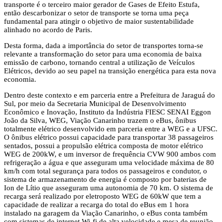
transporte é o terceiro maior gerador de Gases de Efeito Estufa,
então descarbonizar o setor de transporte se torna uma peça
fundamental para atingir o objetivo de maior sustentabilidade
alinhado no acordo de Paris.
Desta forma, dada a importância do setor de transportes torna-se
relevante a transformação do setor para uma economia de baixa
emissão de carbono, tornando central a utilização de Veículos
Elétricos, devido ao seu papel na transição energética para esta nova
economia.
Dentro deste contexto e em parceria entre a Prefeitura de Jaraguá do
Sul, por meio da Secretaria Municipal de Desenvolvimento
Econômico e Inovação, Instituto da Indústria FIESC SENAI Eggon
João da Silva, WEG, Viação Canarinho trazem o eBus, ônibus
totalmente elétrico desenvolvido em parceria entre a WEG e a UFSC.
O ônibus elétrico possui capacidade para transportar 38 passageiros
sentados, possui a propulsão elétrica composta de motor elétrico
WEG de 200kW, e um inversor de frequência CVW 900 ambos com
refrigeração a água e que asseguram uma velocidade máxima de 80
km/h com total segurança para todos os passageiros e condutor, o
sistema de armazenamento de energia é composto por baterias de
Ion de Lítio que asseguram uma autonomia de 70 km. O sistema de
recarga será realizado por eletroposto WEG de 60kW que tem a
capacidade de realizar a recarga do total do eBus em 1 hora
instalado na garagem da Viação Canarinho, o eBus conta também
com sistemas de internet Wi-fi de alta velocidade e mesa de reunião