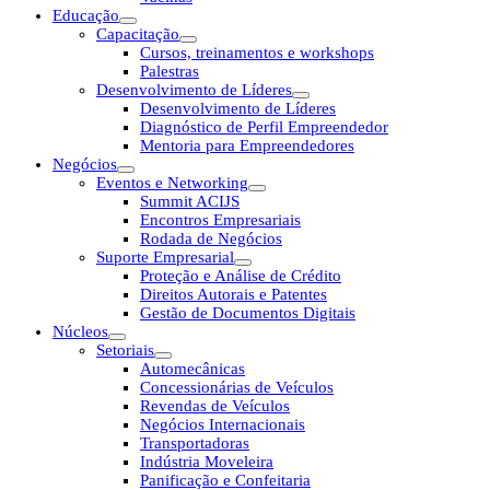
Educação
Capacitação
Cursos, treinamentos e workshops
Palestras
Desenvolvimento de Líderes
Desenvolvimento de Líderes
Diagnóstico de Perfil Empreendedor
Mentoria para Empreendedores
Negócios
Eventos e Networking
Summit ACIJS
Encontros Empresariais
Rodada de Negócios
Suporte Empresarial
Proteção e Análise de Crédito
Direitos Autorais e Patentes
Gestão de Documentos Digitais
Núcleos
Setoriais
Automecânicas
Concessionárias de Veículos
Revendas de Veículos
Negócios Internacionais
Transportadoras
Indústria Moveleira
Panificação e Confeitaria