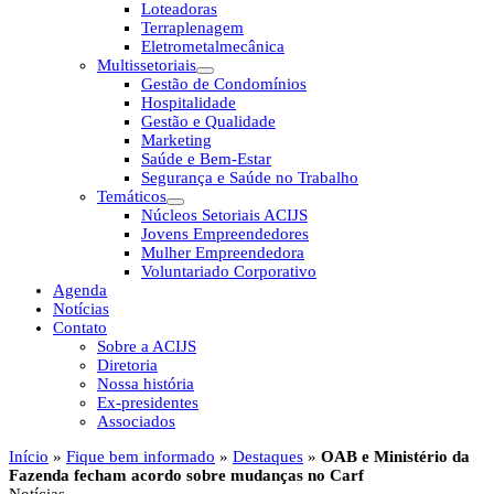
Loteadoras
Terraplenagem
Eletrometalmecânica
Multissetoriais
Gestão de Condomínios
Hospitalidade
Gestão e Qualidade
Marketing
Saúde e Bem-Estar
Segurança e Saúde no Trabalho
Temáticos
Núcleos Setoriais ACIJS
Jovens Empreendedores
Mulher Empreendedora
Voluntariado Corporativo
Agenda
Notícias
Contato
Sobre a ACIJS
Diretoria
Nossa história
Ex-presidentes
Associados
Início
»
Fique bem informado
»
Destaques
»
OAB e Ministério da
Fazenda fecham acordo sobre mudanças no Carf