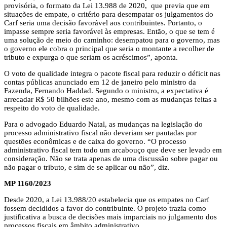
provisória, o formato da Lei 13.988 de 2020, que previa que em
situações de empate, o critério para desempatar os julgamentos do
Carf seria uma decisão favorável aos contribuintes. Portanto, o
impasse sempre seria favorável às empresas. Então, o que se tem é
uma solução de meio do caminho: desempatou para o governo, mas
o governo ele cobra o principal que seria o montante a recolher de
tributo e expurga o que seriam os acréscimos”, aponta.
O voto de qualidade integra o pacote fiscal para reduzir o déficit nas
contas públicas anunciado em 12 de janeiro pelo ministro da
Fazenda, Fernando Haddad. Segundo o ministro, a expectativa é
arrecadar R$ 50 bilhões este ano, mesmo com as mudanças feitas a
respeito do voto de qualidade.
Para o advogado Eduardo Natal, as mudanças na legislação do
processo administrativo fiscal não deveriam ser pautadas por
questões econômicas e de caixa do governo. “O processo
administrativo fiscal tem todo um arcabouço que deve ser levado em
consideração. Não se trata apenas de uma discussão sobre pagar ou
não pagar o tributo, e sim de se aplicar ou não”, diz.
MP 1160/2023
Desde 2020, a Lei 13.988/20 estabelecia que os empates no Carf
fossem decididos a favor do contribuinte. O projeto trazia como
justificativa a busca de decisões mais imparciais no julgamento dos
processos fiscais em âmbito administrativo.