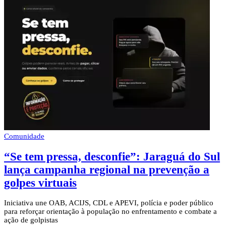
Comunidade
“Se tem pressa, desconfie”: Jaraguá do Sul
lança campanha regional na prevenção a
golpes virtuais
Iniciativa une OAB, ACIJS, CDL e APEVI, polícia e poder público
para reforçar orientação à população no enfrentamento e combate a
ação de golpistas