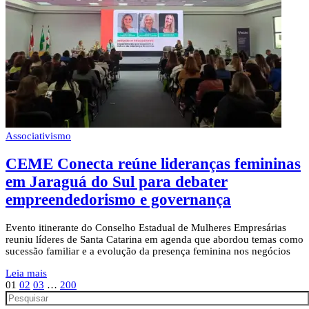
Associativismo
CEME Conecta reúne lideranças femininas
em Jaraguá do Sul para debater
empreendedorismo e governança
Evento itinerante do Conselho Estadual de Mulheres Empresárias
reuniu líderes de Santa Catarina em agenda que abordou temas como
sucessão familiar e a evolução da presença feminina nos negócios
Leia mais
01
02
03
…
200