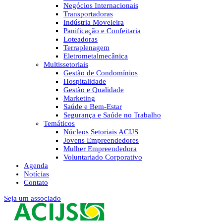
Negócios Internacionais
Transportadoras
Indústria Moveleira
Panificação e Confeitaria
Loteadoras
Terraplenagem
Eletrometalmecânica
Multissetoriais
Gestão de Condomínios
Hospitalidade
Gestão e Qualidade
Marketing
Saúde e Bem-Estar
Segurança e Saúde no Trabalho
Temáticos
Núcleos Setoriais ACIJS
Jovens Empreendedores
Mulher Empreendedora
Voluntariado Corporativo
Agenda
Notícias
Contato
Seja um associado