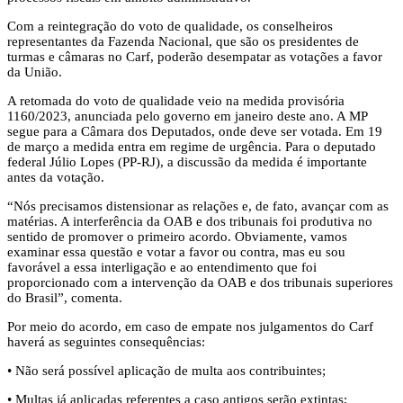
Com a reintegração do voto de qualidade, os conselheiros
representantes da Fazenda Nacional, que são os presidentes de
turmas e câmaras no Carf, poderão desempatar as votações a favor
da União.
A retomada do voto de qualidade veio na medida provisória
1160/2023, anunciada pelo governo em janeiro deste ano. A MP
segue para a Câmara dos Deputados, onde deve ser votada. Em 19
de março a medida entra em regime de urgência. Para o deputado
federal Júlio Lopes (PP-RJ), a discussão da medida é importante
antes da votação.
“Nós precisamos distensionar as relações e, de fato, avançar com as
matérias. A interferência da OAB e dos tribunais foi produtiva no
sentido de promover o primeiro acordo. Obviamente, vamos
examinar essa questão e votar a favor ou contra, mas eu sou
favorável a essa interligação e ao entendimento que foi
proporcionado com a intervenção da OAB e dos tribunais superiores
do Brasil”, comenta.
Por meio do acordo, em caso de empate nos julgamentos do Carf
haverá as seguintes consequências:
• Não será possível aplicação de multa aos contribuintes;
• Multas já aplicadas referentes a caso antigos serão extintas;