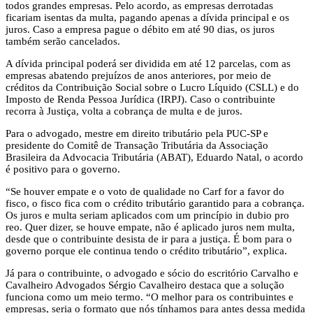
todos grandes empresas. Pelo acordo, as empresas derrotadas
ficariam isentas da multa, pagando apenas a dívida principal e os
juros. Caso a empresa pague o débito em até 90 dias, os juros
também serão cancelados.
A dívida principal poderá ser dividida em até 12 parcelas, com as
empresas abatendo prejuízos de anos anteriores, por meio de
créditos da Contribuição Social sobre o Lucro Líquido (CSLL) e do
Imposto de Renda Pessoa Jurídica (IRPJ). Caso o contribuinte
recorra à Justiça, volta a cobrança de multa e de juros.
Para o advogado, mestre em direito tributário pela PUC-SP e
presidente do Comitê de Transação Tributária da Associação
Brasileira da Advocacia Tributária (ABAT), Eduardo Natal, o acordo
é positivo para o governo.
“Se houver empate e o voto de qualidade no Carf for a favor do
fisco, o fisco fica com o crédito tributário garantido para a cobrança.
Os juros e multa seriam aplicados com um princípio in dubio pro
reo. Quer dizer, se houve empate, não é aplicado juros nem multa,
desde que o contribuinte desista de ir para a justiça. É bom para o
governo porque ele continua tendo o crédito tributário”, explica.
Já para o contribuinte, o advogado e sócio do escritório Carvalho e
Cavalheiro Advogados Sérgio Cavalheiro destaca que a solução
funciona como um meio termo. “O melhor para os contribuintes e
empresas, seria o formato que nós tínhamos para antes dessa medida