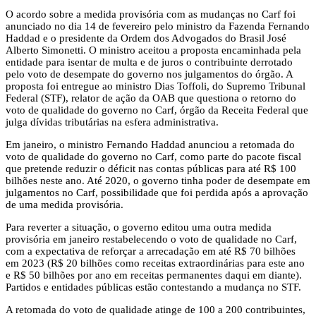
O acordo sobre a medida provisória com as mudanças no Carf foi
anunciado no dia 14 de fevereiro pelo ministro da Fazenda Fernando
Haddad e o presidente da Ordem dos Advogados do Brasil José
Alberto Simonetti. O ministro aceitou a proposta encaminhada pela
entidade para isentar de multa e de juros o contribuinte derrotado
pelo voto de desempate do governo nos julgamentos do órgão. A
proposta foi entregue ao ministro Dias Toffoli, do Supremo Tribunal
Federal (STF), relator de ação da OAB que questiona o retorno do
voto de qualidade do governo no Carf, órgão da Receita Federal que
julga dívidas tributárias na esfera administrativa.
Em janeiro, o ministro Fernando Haddad anunciou a retomada do
voto de qualidade do governo no Carf, como parte do pacote fiscal
que pretende reduzir o déficit nas contas públicas para até R$ 100
bilhões neste ano. Até 2020, o governo tinha poder de desempate em
julgamentos no Carf, possibilidade que foi perdida após a aprovação
de uma medida provisória.
Para reverter a situação, o governo editou uma outra medida
provisória em janeiro restabelecendo o voto de qualidade no Carf,
com a expectativa de reforçar a arrecadação em até R$ 70 bilhões
em 2023 (R$ 20 bilhões como receitas extraordinárias para este ano
e R$ 50 bilhões por ano em receitas permanentes daqui em diante).
Partidos e entidades públicas estão contestando a mudança no STF.
A retomada do voto de qualidade atinge de 100 a 200 contribuintes,