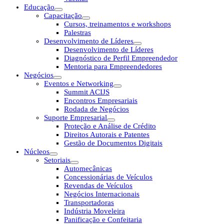
Educação
Capacitação
Cursos, treinamentos e workshops
Palestras
Desenvolvimento de Líderes
Desenvolvimento de Líderes
Diagnóstico de Perfil Empreendedor
Mentoria para Empreendedores
Negócios
Eventos e Networking
Summit ACIJS
Encontros Empresariais
Rodada de Negócios
Suporte Empresarial
Proteção e Análise de Crédito
Direitos Autorais e Patentes
Gestão de Documentos Digitais
Núcleos
Setoriais
Automecânicas
Concessionárias de Veículos
Revendas de Veículos
Negócios Internacionais
Transportadoras
Indústria Moveleira
Panificação e Confeitaria