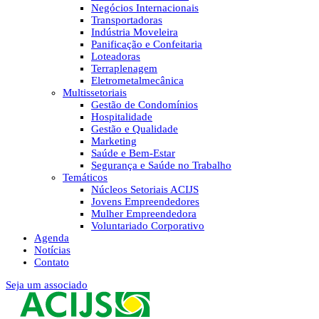
Negócios Internacionais
Transportadoras
Indústria Moveleira
Panificação e Confeitaria
Loteadoras
Terraplenagem
Eletrometalmecânica
Multissetoriais
Gestão de Condomínios
Hospitalidade
Gestão e Qualidade
Marketing
Saúde e Bem-Estar
Segurança e Saúde no Trabalho
Temáticos
Núcleos Setoriais ACIJS
Jovens Empreendedores
Mulher Empreendedora
Voluntariado Corporativo
Agenda
Notícias
Contato
Seja um associado