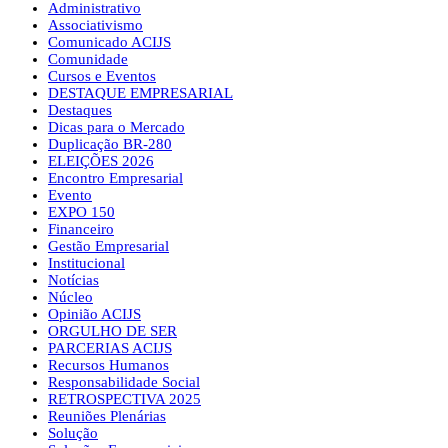
Administrativo
Associativismo
Comunicado ACIJS
Comunidade
Cursos e Eventos
DESTAQUE EMPRESARIAL
Destaques
Dicas para o Mercado
Duplicação BR-280
ELEIÇÕES 2026
Encontro Empresarial
Evento
EXPO 150
Financeiro
Gestão Empresarial
Institucional
Notícias
Núcleo
Opinião ACIJS
ORGULHO DE SER
PARCERIAS ACIJS
Recursos Humanos
Responsabilidade Social
RETROSPECTIVA 2025
Reuniões Plenárias
Solução