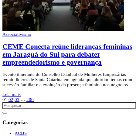
Associativismo
CEME Conecta reúne lideranças femininas
em Jaraguá do Sul para debater
empreendedorismo e governança
Evento itinerante do Conselho Estadual de Mulheres Empresárias
reuniu líderes de Santa Catarina em agenda que abordou temas como
sucessão familiar e a evolução da presença feminina nos negócios
Leia mais
01
02
03
…
200
Categorias
ACIJS