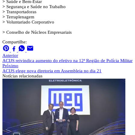
>
Saúde e Bem-Estar
>
Segurança e Saúde no Trabalho
>
Transportadoras
>
Terraplenagem
>
Voluntariado Corporativo
>
Conselho de Núcleos Empresariais
Compartilhe:
Anterior
ACIJS reivindica aumento do efetivo na 12ª Região de Polícia Militar
Próximo
ACIJS elege nova diretoria em Assembleia no dia 21
Notícias
relacionadas