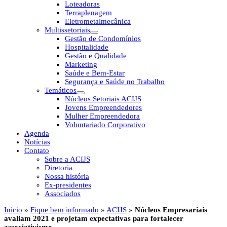
Loteadoras
Terraplenagem
Eletrometalmecânica
Multissetoriais
Gestão de Condomínios
Hospitalidade
Gestão e Qualidade
Marketing
Saúde e Bem-Estar
Segurança e Saúde no Trabalho
Temáticos
Núcleos Setoriais ACIJS
Jovens Empreendedores
Mulher Empreendedora
Voluntariado Corporativo
Agenda
Notícias
Contato
Sobre a ACIJS
Diretoria
Nossa história
Ex-presidentes
Associados
Início
»
Fique bem informado
»
ACIJS
»
Núcleos Empresariais
avaliam 2021 e projetam expectativas para fortalecer