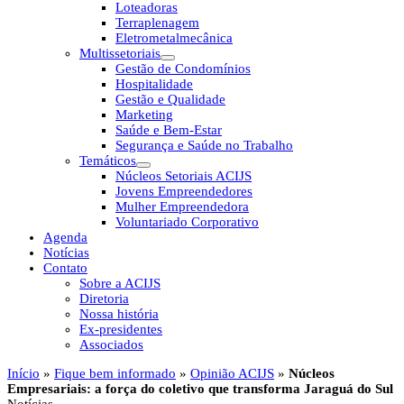
Loteadoras
Terraplenagem
Eletrometalmecânica
Multissetoriais
Gestão de Condomínios
Hospitalidade
Gestão e Qualidade
Marketing
Saúde e Bem-Estar
Segurança e Saúde no Trabalho
Temáticos
Núcleos Setoriais ACIJS
Jovens Empreendedores
Mulher Empreendedora
Voluntariado Corporativo
Agenda
Notícias
Contato
Sobre a ACIJS
Diretoria
Nossa história
Ex-presidentes
Associados
Início
»
Fique bem informado
»
Opinião ACIJS
»
Núcleos
Empresariais: a força do coletivo que transforma Jaraguá do Sul