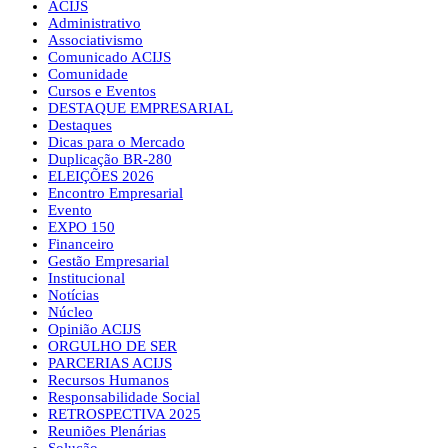
ACIJS
Administrativo
Associativismo
Comunicado ACIJS
Comunidade
Cursos e Eventos
DESTAQUE EMPRESARIAL
Destaques
Dicas para o Mercado
Duplicação BR-280
ELEIÇÕES 2026
Encontro Empresarial
Evento
EXPO 150
Financeiro
Gestão Empresarial
Institucional
Notícias
Núcleo
Opinião ACIJS
ORGULHO DE SER
PARCERIAS ACIJS
Recursos Humanos
Responsabilidade Social
RETROSPECTIVA 2025
Reuniões Plenárias
Solução