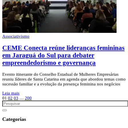
Associativismo
CEME Conecta reúne lideranças femininas
em Jaraguá do Sul para debater
empreendedorismo e governança
Evento itinerante do Conselho Estadual de Mulheres Empresárias
reuniu líderes de Santa Catarina em agenda que abordou temas como
sucessão familiar e a evolução da presença feminina nos negócios
Leia mais
01
02
03
…
200
Categorias