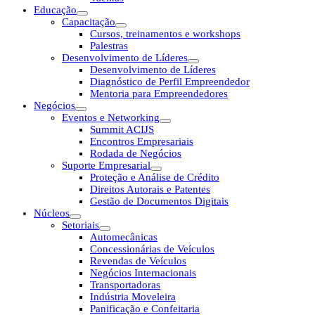
Educação
Capacitação
Cursos, treinamentos e workshops
Palestras
Desenvolvimento de Líderes
Desenvolvimento de Líderes
Diagnóstico de Perfil Empreendedor
Mentoria para Empreendedores
Negócios
Eventos e Networking
Summit ACIJS
Encontros Empresariais
Rodada de Negócios
Suporte Empresarial
Proteção e Análise de Crédito
Direitos Autorais e Patentes
Gestão de Documentos Digitais
Núcleos
Setoriais
Automecânicas
Concessionárias de Veículos
Revendas de Veículos
Negócios Internacionais
Transportadoras
Indústria Moveleira
Panificação e Confeitaria