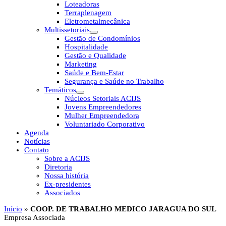
Loteadoras
Terraplenagem
Eletrometalmecânica
Multissetoriais
Gestão de Condomínios
Hospitalidade
Gestão e Qualidade
Marketing
Saúde e Bem-Estar
Segurança e Saúde no Trabalho
Temáticos
Núcleos Setoriais ACIJS
Jovens Empreendedores
Mulher Empreendedora
Voluntariado Corporativo
Agenda
Notícias
Contato
Sobre a ACIJS
Diretoria
Nossa história
Ex-presidentes
Associados
Início
»
COOP. DE TRABALHO MEDICO JARAGUA DO SUL
Empresa Associada