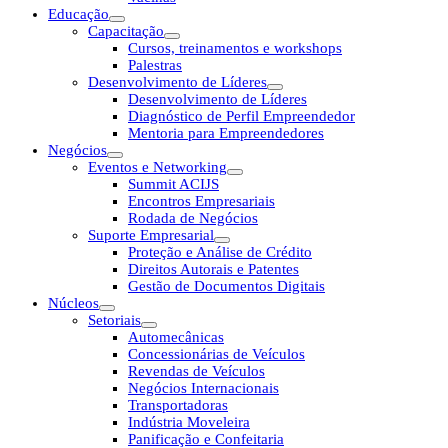
Educação
Capacitação
Cursos, treinamentos e workshops
Palestras
Desenvolvimento de Líderes
Desenvolvimento de Líderes
Diagnóstico de Perfil Empreendedor
Mentoria para Empreendedores
Negócios
Eventos e Networking
Summit ACIJS
Encontros Empresariais
Rodada de Negócios
Suporte Empresarial
Proteção e Análise de Crédito
Direitos Autorais e Patentes
Gestão de Documentos Digitais
Núcleos
Setoriais
Automecânicas
Concessionárias de Veículos
Revendas de Veículos
Negócios Internacionais
Transportadoras
Indústria Moveleira
Panificação e Confeitaria