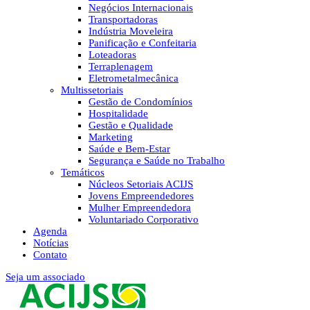
Negócios Internacionais
Transportadoras
Indústria Moveleira
Panificação e Confeitaria
Loteadoras
Terraplenagem
Eletrometalmecânica
Multissetoriais
Gestão de Condomínios
Hospitalidade
Gestão e Qualidade
Marketing
Saúde e Bem-Estar
Segurança e Saúde no Trabalho
Temáticos
Núcleos Setoriais ACIJS
Jovens Empreendedores
Mulher Empreendedora
Voluntariado Corporativo
Agenda
Notícias
Contato
Seja um associado