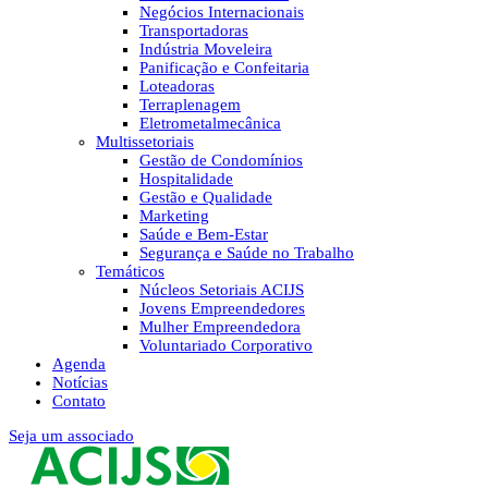
Negócios Internacionais
Transportadoras
Indústria Moveleira
Panificação e Confeitaria
Loteadoras
Terraplenagem
Eletrometalmecânica
Multissetoriais
Gestão de Condomínios
Hospitalidade
Gestão e Qualidade
Marketing
Saúde e Bem-Estar
Segurança e Saúde no Trabalho
Temáticos
Núcleos Setoriais ACIJS
Jovens Empreendedores
Mulher Empreendedora
Voluntariado Corporativo
Agenda
Notícias
Contato
Seja um associado