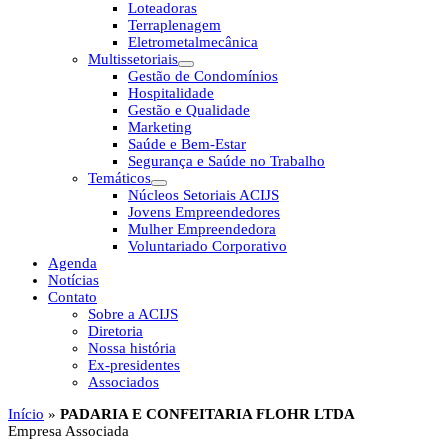
Loteadoras
Terraplenagem
Eletrometalmecânica
Multissetoriais
Gestão de Condomínios
Hospitalidade
Gestão e Qualidade
Marketing
Saúde e Bem-Estar
Segurança e Saúde no Trabalho
Temáticos
Núcleos Setoriais ACIJS
Jovens Empreendedores
Mulher Empreendedora
Voluntariado Corporativo
Agenda
Notícias
Contato
Sobre a ACIJS
Diretoria
Nossa história
Ex-presidentes
Associados
Início
»
PADARIA E CONFEITARIA FLOHR LTDA
Empresa Associada