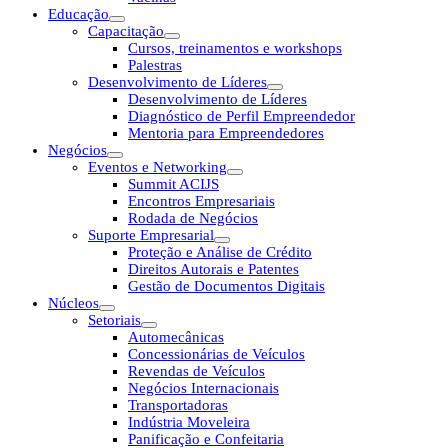
Educação
Capacitação
Cursos, treinamentos e workshops
Palestras
Desenvolvimento de Líderes
Desenvolvimento de Líderes
Diagnóstico de Perfil Empreendedor
Mentoria para Empreendedores
Negócios
Eventos e Networking
Summit ACIJS
Encontros Empresariais
Rodada de Negócios
Suporte Empresarial
Proteção e Análise de Crédito
Direitos Autorais e Patentes
Gestão de Documentos Digitais
Núcleos
Setoriais
Automecânicas
Concessionárias de Veículos
Revendas de Veículos
Negócios Internacionais
Transportadoras
Indústria Moveleira
Panificação e Confeitaria