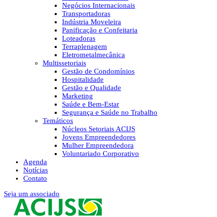
Negócios Internacionais
Transportadoras
Indústria Moveleira
Panificação e Confeitaria
Loteadoras
Terraplenagem
Eletrometalmecânica
Multissetoriais
Gestão de Condomínios
Hospitalidade
Gestão e Qualidade
Marketing
Saúde e Bem-Estar
Segurança e Saúde no Trabalho
Temáticos
Núcleos Setoriais ACIJS
Jovens Empreendedores
Mulher Empreendedora
Voluntariado Corporativo
Agenda
Notícias
Contato
Seja um associado