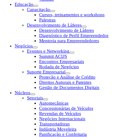
Educação
Capacitação
Cursos, treinamentos e workshops
Palestras
Desenvolvimento de Líderes
Desenvolvimento de Líderes
Diagnóstico de Perfil Empreendedor
Mentoria para Empreendedores
Negócios
Eventos e Networking
Summit ACIJS
Encontros Empresariais
Rodada de Negócios
Suporte Empresarial
Proteção e Análise de Crédito
Direitos Autorais e Patentes
Gestão de Documentos Digitais
Núcleos
Setoriais
Automecânicas
Concessionárias de Veículos
Revendas de Veículos
Negócios Internacionais
Transportadoras
Indústria Moveleira
Panificação e Confeitaria