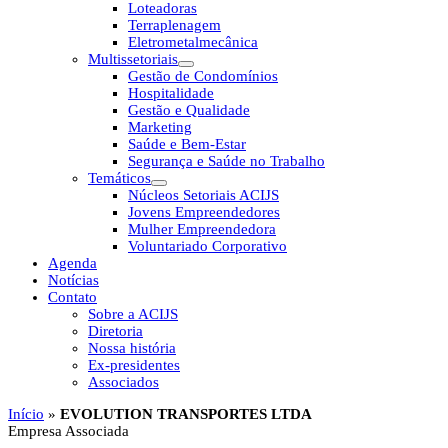
Loteadoras
Terraplenagem
Eletrometalmecânica
Multissetoriais
Gestão de Condomínios
Hospitalidade
Gestão e Qualidade
Marketing
Saúde e Bem-Estar
Segurança e Saúde no Trabalho
Temáticos
Núcleos Setoriais ACIJS
Jovens Empreendedores
Mulher Empreendedora
Voluntariado Corporativo
Agenda
Notícias
Contato
Sobre a ACIJS
Diretoria
Nossa história
Ex-presidentes
Associados
Início
»
EVOLUTION TRANSPORTES LTDA
Empresa Associada