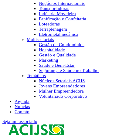
Negócios Internacionais
Transportadoras
Indústria Moveleira
Panificação e Confeitaria
Loteadoras
Terraplenagem
Eletrometalmecânica
Multissetoriais
Gestão de Condomínios
Hospitalidade
Gestão e Qualidade
Marketing
Saúde e Bem-Estar
Segurança e Saúde no Trabalho
Temáticos
Núcleos Setoriais ACIJS
Jovens Empreendedores
Mulher Empreendedora
Voluntariado Corporativo
Agenda
Notícias
Contato
Seja um associado