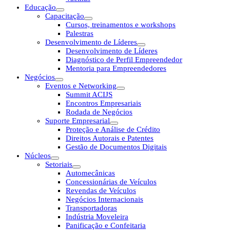
Educação
Capacitação
Cursos, treinamentos e workshops
Palestras
Desenvolvimento de Líderes
Desenvolvimento de Líderes
Diagnóstico de Perfil Empreendedor
Mentoria para Empreendedores
Negócios
Eventos e Networking
Summit ACIJS
Encontros Empresariais
Rodada de Negócios
Suporte Empresarial
Proteção e Análise de Crédito
Direitos Autorais e Patentes
Gestão de Documentos Digitais
Núcleos
Setoriais
Automecânicas
Concessionárias de Veículos
Revendas de Veículos
Negócios Internacionais
Transportadoras
Indústria Moveleira
Panificação e Confeitaria