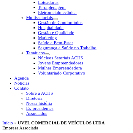
Loteadoras
Terraplenagem
Eletrometalmecânica
Multissetoriais
Gestão de Condomínios
Hospitalidade
Gestão e Qualidade
Marketing
Saúde e Bem-Estar
Segurança e Saúde no Trabalho
Temáticos
Núcleos Setoriais ACIJS
Jovens Empreendedores
Mulher Empreendedora
Voluntariado Corporativo
Agenda
Notícias
Contato
Sobre a ACIJS
Diretoria
Nossa história
Ex-presidentes
Associados
Início
»
UVEL COMERCIAL DE VEÍCULOS LTDA
Empresa Associada