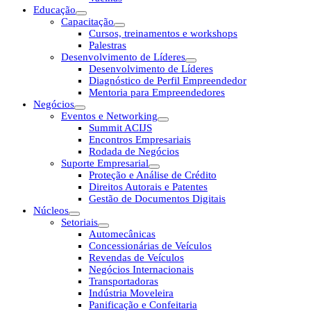
Educação
Capacitação
Cursos, treinamentos e workshops
Palestras
Desenvolvimento de Líderes
Desenvolvimento de Líderes
Diagnóstico de Perfil Empreendedor
Mentoria para Empreendedores
Negócios
Eventos e Networking
Summit ACIJS
Encontros Empresariais
Rodada de Negócios
Suporte Empresarial
Proteção e Análise de Crédito
Direitos Autorais e Patentes
Gestão de Documentos Digitais
Núcleos
Setoriais
Automecânicas
Concessionárias de Veículos
Revendas de Veículos
Negócios Internacionais
Transportadoras
Indústria Moveleira
Panificação e Confeitaria