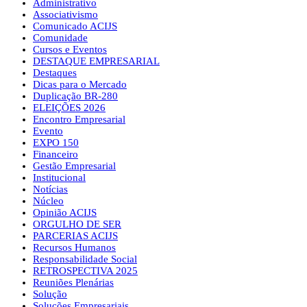
Administrativo
Associativismo
Comunicado ACIJS
Comunidade
Cursos e Eventos
DESTAQUE EMPRESARIAL
Destaques
Dicas para o Mercado
Duplicação BR-280
ELEIÇÕES 2026
Encontro Empresarial
Evento
EXPO 150
Financeiro
Gestão Empresarial
Institucional
Notícias
Núcleo
Opinião ACIJS
ORGULHO DE SER
PARCERIAS ACIJS
Recursos Humanos
Responsabilidade Social
RETROSPECTIVA 2025
Reuniões Plenárias
Solução
Soluções Empresariais