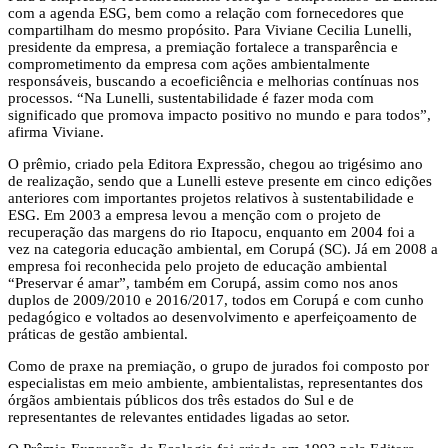
com a agenda ESG, bem como a relação com fornecedores que
compartilham do mesmo propósito. Para Viviane Cecilia Lunelli,
presidente da empresa, a premiação fortalece a transparência e
comprometimento da empresa com ações ambientalmente
responsáveis, buscando a ecoeficiência e melhorias contínuas nos
processos. “Na Lunelli, sustentabilidade é fazer moda com
significado que promova impacto positivo no mundo e para todos”,
afirma Viviane.
O prêmio, criado pela Editora Expressão, chegou ao trigésimo ano
de realização, sendo que a Lunelli esteve presente em cinco edições
anteriores com importantes projetos relativos à sustentabilidade e
ESG. Em 2003 a empresa levou a menção com o projeto de
recuperação das margens do rio Itapocu, enquanto em 2004 foi a
vez na categoria educação ambiental, em Corupá (SC). Já em 2008 a
empresa foi reconhecida pelo projeto de educação ambiental
“Preservar é amar”, também em Corupá, assim como nos anos
duplos de 2009/2010 e 2016/2017, todos em Corupá e com cunho
pedagógico e voltados ao desenvolvimento e aperfeiçoamento de
práticas de gestão ambiental.
Como de praxe na premiação, o grupo de jurados foi composto por
especialistas em meio ambiente, ambientalistas, representantes dos
órgãos ambientais públicos dos três estados do Sul e de
representantes de relevantes entidades ligadas ao setor.