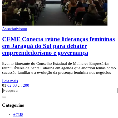
Associativismo
CEME Conecta reúne lideranças femininas
em Jaraguá do Sul para debater
empreendedorismo e governança
Evento itinerante do Conselho Estadual de Mulheres Empresárias
reuniu líderes de Santa Catarina em agenda que abordou temas como
sucessão familiar e a evolução da presença feminina nos negócios
Leia mais
01
02
03
…
200
Categorias
ACIJS