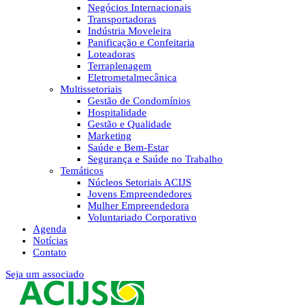
Negócios Internacionais
Transportadoras
Indústria Moveleira
Panificação e Confeitaria
Loteadoras
Terraplenagem
Eletrometalmecânica
Multissetoriais
Gestão de Condomínios
Hospitalidade
Gestão e Qualidade
Marketing
Saúde e Bem-Estar
Segurança e Saúde no Trabalho
Temáticos
Núcleos Setoriais ACIJS
Jovens Empreendedores
Mulher Empreendedora
Voluntariado Corporativo
Agenda
Notícias
Contato
Seja um associado