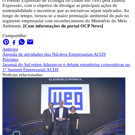
O Prêmio Expressão de Ecologia foi criado em 1993 pela Editora
Expressão, com o objetivo de divulgar as principais ações de
sustentabilidade e incentivar que as iniciativas sejam replicadas. Ao
longo do tempo, tornou-se a maior premiação ambiental do país no
segmento empresarial com reconhecimento do Ministério do Meio
Ambiente.
[Com informações do portal OCP News]
Compartilhe:
Anterior
Agenda de atividades dos Núcleos Empresariais ACIJS
Próximo
Jaraguá do Sul reúne lideranças e debate estratégias corporativas no
1º Summit Empresarial ACIJS
Notícias
relacionadas