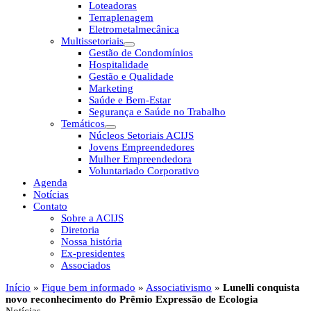
Loteadoras
Terraplenagem
Eletrometalmecânica
Multissetoriais
Gestão de Condomínios
Hospitalidade
Gestão e Qualidade
Marketing
Saúde e Bem-Estar
Segurança e Saúde no Trabalho
Temáticos
Núcleos Setoriais ACIJS
Jovens Empreendedores
Mulher Empreendedora
Voluntariado Corporativo
Agenda
Notícias
Contato
Sobre a ACIJS
Diretoria
Nossa história
Ex-presidentes
Associados
Início
»
Fique bem informado
»
Associativismo
»
Lunelli conquista
novo reconhecimento do Prêmio Expressão de Ecologia