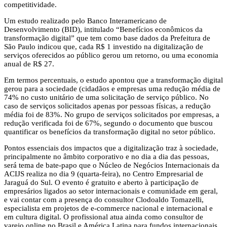
competitividade.
Um estudo realizado pelo Banco Interamericano de
Desenvolvimento (BID), intitulado “Benefícios econômicos da
transformação digital” que tem como base dados da Prefeitura de
São Paulo indicou que, cada R$ 1 investido na digitalização de
serviços oferecidos ao público gerou um retorno, ou uma economia
anual de R$ 27.
Em termos percentuais, o estudo apontou que a transformação digital
gerou para a sociedade (cidadãos e empresas uma redução média de
74% no custo unitário de uma solicitação de serviço público. No
caso de serviços solicitados apenas por pessoas físicas, a redução
média foi de 83%. No grupo de serviços solicitados por empresas, a
redução verificada foi de 67%, segundo o documento que buscou
quantificar os benefícios da transformação digital no setor público.
Pontos essenciais dos impactos que a digitalização traz à sociedade,
principalmente no âmbito corporativo e no dia a dia das pessoas,
será tema de bate-papo que o Núcleo de Negócios Internacionais da
ACIJS realiza no dia 9 (quarta-feira), no Centro Empresarial de
Jaraguá do Sul. O evento é gratuito e aberto à participação de
empresários ligados ao setor internacionais e comunidade em geral,
e vai contar com a presença do consultor Clodoaldo Tomazelli,
especialista em projetos de e-commerce nacional e internacional e
em cultura digital. O profissional atua ainda como consultor de
varejo online no Brasil e América Latina para fundos internacionais