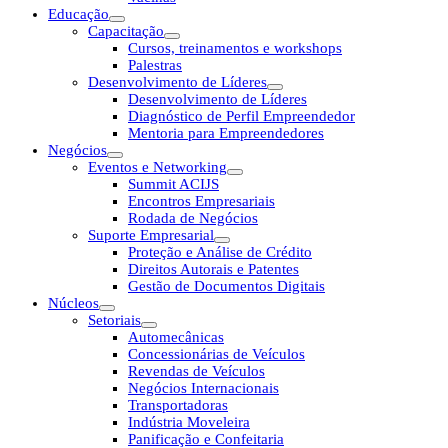
Educação
Capacitação
Cursos, treinamentos e workshops
Palestras
Desenvolvimento de Líderes
Desenvolvimento de Líderes
Diagnóstico de Perfil Empreendedor
Mentoria para Empreendedores
Negócios
Eventos e Networking
Summit ACIJS
Encontros Empresariais
Rodada de Negócios
Suporte Empresarial
Proteção e Análise de Crédito
Direitos Autorais e Patentes
Gestão de Documentos Digitais
Núcleos
Setoriais
Automecânicas
Concessionárias de Veículos
Revendas de Veículos
Negócios Internacionais
Transportadoras
Indústria Moveleira
Panificação e Confeitaria