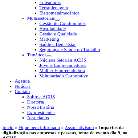
Loteadoras
Terraplenagem
Eletrometalmecânica
Multissetoriais
Gestão de Condomínios
Hospitalidade
Gestão e Qualidade
Marketing
Saúde e Bem-Estar
Segurança e Saúde no Trabalho
Temáticos
Núcleos Setoriais ACIJS
Jovens Empreendedores
Mulher Empreendedora
Voluntariado Corporativo
Agenda
Notícias
Contato
Sobre a ACIJS
Diretoria
Nossa história
Ex-presidentes
Associados
Início
»
Fique bem informado
»
Associativismo
»
Impactos da
digitalização nas empresas e pessoas, tema de evento dia 9, na