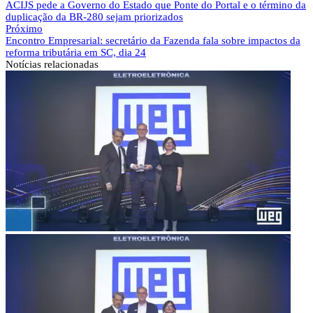
ACIJS pede a Governo do Estado que Ponte do Portal e o término da
duplicação da BR-280 sejam priorizados
Próximo
Encontro Empresarial: secretário da Fazenda fala sobre impactos da
reforma tributária em SC, dia 24
Notícias
relacionadas