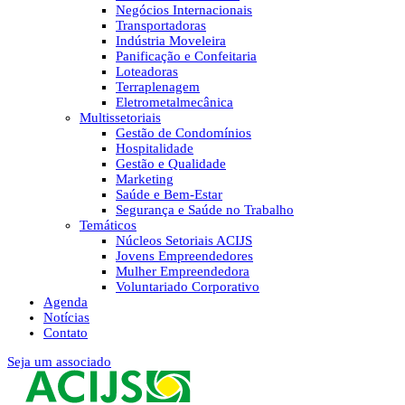
Negócios Internacionais
Transportadoras
Indústria Moveleira
Panificação e Confeitaria
Loteadoras
Terraplenagem
Eletrometalmecânica
Multissetoriais
Gestão de Condomínios
Hospitalidade
Gestão e Qualidade
Marketing
Saúde e Bem-Estar
Segurança e Saúde no Trabalho
Temáticos
Núcleos Setoriais ACIJS
Jovens Empreendedores
Mulher Empreendedora
Voluntariado Corporativo
Agenda
Notícias
Contato
Seja um associado