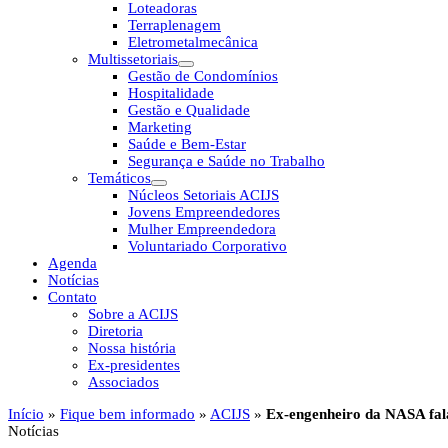
Loteadoras
Terraplenagem
Eletrometalmecânica
Multissetoriais
Gestão de Condomínios
Hospitalidade
Gestão e Qualidade
Marketing
Saúde e Bem-Estar
Segurança e Saúde no Trabalho
Temáticos
Núcleos Setoriais ACIJS
Jovens Empreendedores
Mulher Empreendedora
Voluntariado Corporativo
Agenda
Notícias
Contato
Sobre a ACIJS
Diretoria
Nossa história
Ex-presidentes
Associados
Início
»
Fique bem informado
»
ACIJS
»
Ex-engenheiro da NASA fala
Notícias