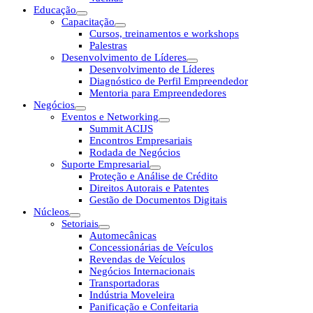
Educação
Capacitação
Cursos, treinamentos e workshops
Palestras
Desenvolvimento de Líderes
Desenvolvimento de Líderes
Diagnóstico de Perfil Empreendedor
Mentoria para Empreendedores
Negócios
Eventos e Networking
Summit ACIJS
Encontros Empresariais
Rodada de Negócios
Suporte Empresarial
Proteção e Análise de Crédito
Direitos Autorais e Patentes
Gestão de Documentos Digitais
Núcleos
Setoriais
Automecânicas
Concessionárias de Veículos
Revendas de Veículos
Negócios Internacionais
Transportadoras
Indústria Moveleira
Panificação e Confeitaria