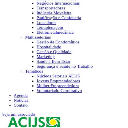
Negócios Internacionais
Transportadoras
Indústria Moveleira
Panificação e Confeitaria
Loteadoras
Terraplenagem
Eletrometalmecânica
Multissetoriais
Gestão de Condomínios
Hospitalidade
Gestão e Qualidade
Marketing
Saúde e Bem-Estar
Segurança e Saúde no Trabalho
Temáticos
Núcleos Setoriais ACIJS
Jovens Empreendedores
Mulher Empreendedora
Voluntariado Corporativo
Agenda
Notícias
Contato
Seja um associado