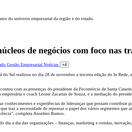
tos do universo empresarial da região e do estado.
núcleos de negócios com foco nas 
cado
Gestão Empresarial
Notícias
+4
á do Sul realizou no dia 28 de novembro a terceira edição do In Rede,
de contou com as presenças do presidente da Fecomércio de Santa Catari
a empresária e coach Leonir Zacarias de Souza, e a mediação do presi
har conhecimentos e experiências de lideranças que possam contribuir p
 traz a necessidade de repensar o papel dos vários segmentos que atua
ivência”, completa Anselmo Ramos.
 dia a dia das organizações – finanças, marketing e vendas, inovação,