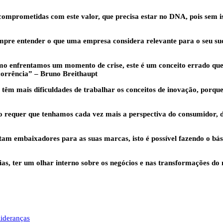
comprometidas com este valor, que precisa estar no DNA, pois sem 
mpre entender o que uma empresa considera relevante para o seu suc
 enfrentamos um momento de crise, este é um conceito errado que 
corrência” – Bruno Breithaupt
êm mais dificuldades de trabalhar os conceitos de inovação, porque 
to requer que tenhamos cada vez mais a perspectiva do consumidor, 
m embaixadores para as suas marcas, isto é possível fazendo o bási
s, ter um olhar interno sobre os negócios e nas transformações do m
lideranças