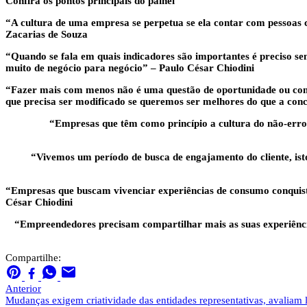
Confira os pontos principais do painel
“A cultura de uma empresa se perpetua se ela contar com pessoas 
Zacarias de Souza
“Quando se fala em quais indicadores são importantes é preciso se
muito de negócio para negócio” – Paulo César Chiodini
“Fazer mais com menos não é uma questão de oportunidade ou como
que precisa ser modificado se queremos ser melhores do que a con
“Empresas que têm como princípio a cultura do não-erro t
“Vivemos um período de busca de engajamento do cliente, is
“Empresas que buscam vivenciar experiências de consumo conquista
César Chiodini
“Empreendedores precisam compartilhar mais as suas experiência
Compartilhe:
Anterior
Mudanças exigem criatividade das entidades representativas, avaliam 