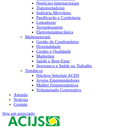
Negócios Internacionais
Transportadoras
Indústria Moveleira
Panificação e Confeitaria
Loteadoras
Terraplenagem
Eletrometalmecânica
Multissetoriais
Gestão de Condomínios
Hospitalidade
Gestão e Qualidade
Marketing
Saúde e Bem-Estar
Segurança e Saúde no Trabalho
Temáticos
Núcleos Setoriais ACIJS
Jovens Empreendedores
Mulher Empreendedora
Voluntariado Corporativo
Agenda
Notícias
Contato
Seja um associado