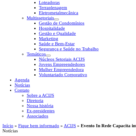
Loteadoras
Terraplenagem
Eletrometalmecânica
Multissetoriais
Gestão de Condomínios
Hospitalidade
Gestão e Qualidade
Marketing
Saúde e Bem-Estar
Segurança e Saúde no Trabalho
Temáticos
Núcleos Setoriais ACIJS
Jovens Empreendedores
Mulher Empreendedora
Voluntariado Corporativo
Agenda
Notícias
Contato
Sobre a ACIJS
Diretoria
Nossa história
Ex-presidentes
Associados
Início
»
Fique bem informado
»
ACIJS
»
Evento In Rede Capacita in
Notícias