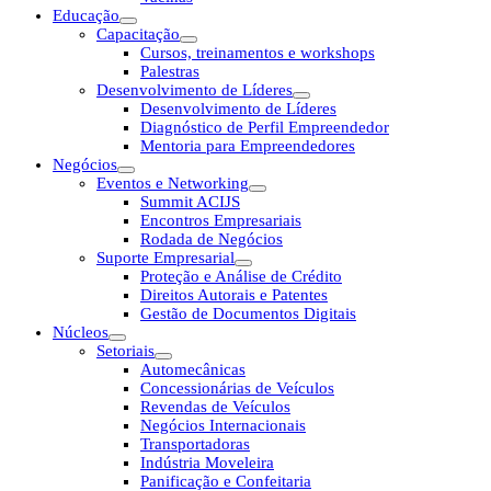
Educação
Capacitação
Cursos, treinamentos e workshops
Palestras
Desenvolvimento de Líderes
Desenvolvimento de Líderes
Diagnóstico de Perfil Empreendedor
Mentoria para Empreendedores
Negócios
Eventos e Networking
Summit ACIJS
Encontros Empresariais
Rodada de Negócios
Suporte Empresarial
Proteção e Análise de Crédito
Direitos Autorais e Patentes
Gestão de Documentos Digitais
Núcleos
Setoriais
Automecânicas
Concessionárias de Veículos
Revendas de Veículos
Negócios Internacionais
Transportadoras
Indústria Moveleira
Panificação e Confeitaria