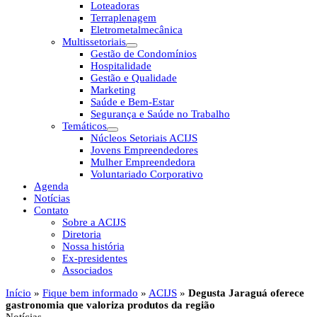
Loteadoras
Terraplenagem
Eletrometalmecânica
Multissetoriais
Gestão de Condomínios
Hospitalidade
Gestão e Qualidade
Marketing
Saúde e Bem-Estar
Segurança e Saúde no Trabalho
Temáticos
Núcleos Setoriais ACIJS
Jovens Empreendedores
Mulher Empreendedora
Voluntariado Corporativo
Agenda
Notícias
Contato
Sobre a ACIJS
Diretoria
Nossa história
Ex-presidentes
Associados
Início
»
Fique bem informado
»
ACIJS
»
Degusta Jaraguá oferece
gastronomia que valoriza produtos da região