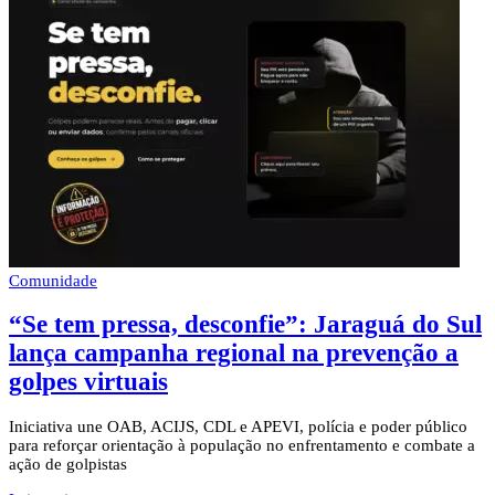
Comunidade
“Se tem pressa, desconfie”: Jaraguá do Sul
lança campanha regional na prevenção a
golpes virtuais
Iniciativa une OAB, ACIJS, CDL e APEVI, polícia e poder público
para reforçar orientação à população no enfrentamento e combate a
ação de golpistas