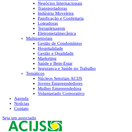
Negócios Internacionais
Transportadoras
Indústria Moveleira
Panificação e Confeitaria
Loteadoras
Terraplenagem
Eletrometalmecânica
Multissetoriais
Gestão de Condomínios
Hospitalidade
Gestão e Qualidade
Marketing
Saúde e Bem-Estar
Segurança e Saúde no Trabalho
Temáticos
Núcleos Setoriais ACIJS
Jovens Empreendedores
Mulher Empreendedora
Voluntariado Corporativo
Agenda
Notícias
Contato
Seja um associado