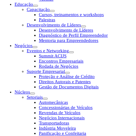
Educação
Capacitação
Cursos, treinamentos e workshops
Palestras
Desenvolvimento de Líderes
Desenvolvimento de Líderes
Diagnóstico de Perfil Empreendedor
Mentoria para Empreendedores
Negócios
Eventos e Networking
Summit ACIJS
Encontros Empresariais
Rodada de Negócios
Suporte Empresarial
Proteção e Análise de Crédito
Direitos Autorais e Patentes
Gestão de Documentos Digitais
Núcleos
Setoriais
Automecânicas
Concessionárias de Veículos
Revendas de Veículos
Negócios Internacionais
Transportadoras
Indústria Moveleira
Panificação e Confeitaria