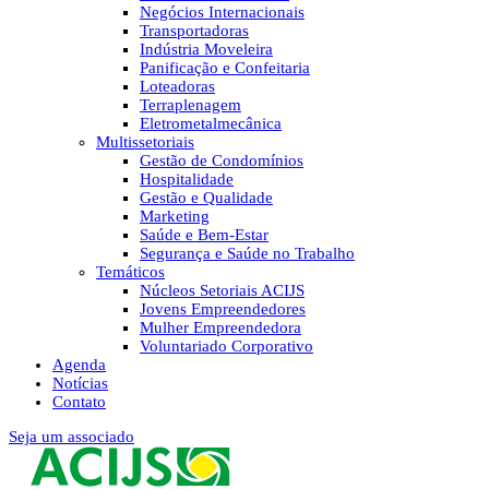
Negócios Internacionais
Transportadoras
Indústria Moveleira
Panificação e Confeitaria
Loteadoras
Terraplenagem
Eletrometalmecânica
Multissetoriais
Gestão de Condomínios
Hospitalidade
Gestão e Qualidade
Marketing
Saúde e Bem-Estar
Segurança e Saúde no Trabalho
Temáticos
Núcleos Setoriais ACIJS
Jovens Empreendedores
Mulher Empreendedora
Voluntariado Corporativo
Agenda
Notícias
Contato
Seja um associado