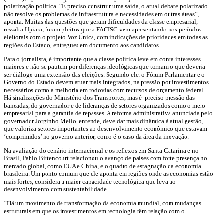
polarização política. “É preciso construir uma saída, o atual debate polarizado
não resolve os problemas de infraestrutura e necessidades em outras áreas”,
aponta. Muitas das questões que geram dificuldades da classe empresarial,
ressalta Upiara, foram pleitos que a FACISC vem apresentando nos períodos
eleitorais com o projeto Voz Única, com indicações de prioridades em todas as
regiões do Estado, entregues em documento aos candidatos.
Para o jornalista, é importante que a classe política leve em conta interesses
maiores e não se pautem por diferenças ideológicas que tornam o que deveria
ser diálogo uma extensão das eleições. Segundo ele, o Fórum Parlamentar e o
Governo do Estado devem atuar mais integrados, na pressão por investimentos
necessários como a melhoria em rodovias com recursos de orçamento federal.
Há sinalizações do Ministério dos Transportes, mas é preciso pressão das
bancadas, do governador e de lideranças de setores organizados como o meio
empresarial para a garantia de repasses. A reforma administrativa anunciada pelo
governador Jorginho Mello, entende, deve dar mais dinâmica à atual gestão,
que valoriza setores importantes ao desenvolvimento econômico que estavam
‘comprimidos’ no governo anterior, como é o caso da área da inovação.
Na avaliação do cenário internacional e os reflexos em Santa Catarina e no
Brasil, Pablo Bittencourt relacionou o avanço de países com forte presença no
mercado global, como EUA e China, e o quadro de estagnação da economia
brasileira. Um ponto comum que ele aponta em regiões onde as economias estão
mais fortes, considera a maior capacidade tecnológica que leva ao
desenvolvimento com sustentabilidade.
“Há um movimento de transformação da economia mundial, com mudanças
estruturais em que os investimentos em tecnologia têm relação com o