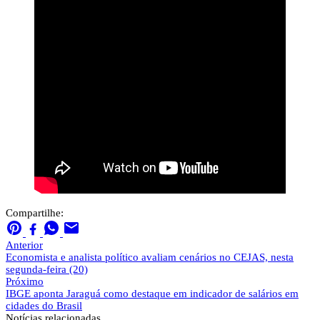
Compartilhe:
Anterior
Economista e analista político avaliam cenários no CEJAS, nesta
segunda-feira (20)
Próximo
IBGE aponta Jaraguá como destaque em indicador de salários em
cidades do Brasil
Notícias
relacionadas