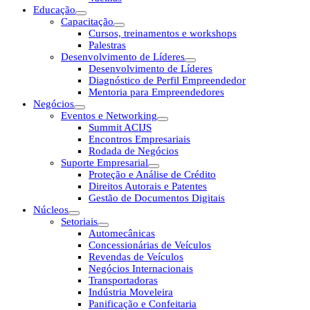
Educação
Capacitação
Cursos, treinamentos e workshops
Palestras
Desenvolvimento de Líderes
Desenvolvimento de Líderes
Diagnóstico de Perfil Empreendedor
Mentoria para Empreendedores
Negócios
Eventos e Networking
Summit ACIJS
Encontros Empresariais
Rodada de Negócios
Suporte Empresarial
Proteção e Análise de Crédito
Direitos Autorais e Patentes
Gestão de Documentos Digitais
Núcleos
Setoriais
Automecânicas
Concessionárias de Veículos
Revendas de Veículos
Negócios Internacionais
Transportadoras
Indústria Moveleira
Panificação e Confeitaria