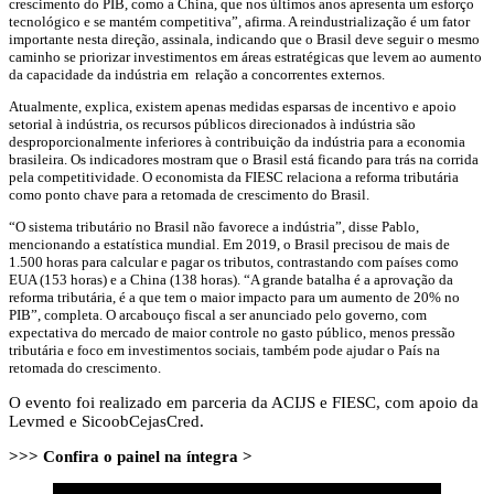
crescimento do PIB, como a China, que nos últimos anos apresenta um esforço
tecnológico e se mantém competitiva”, afirma. A reindustrialização é um fator
importante nesta direção, assinala, indicando que o Brasil deve seguir o mesmo
caminho se priorizar investimentos em áreas estratégicas que levem ao aumento
da capacidade da indústria em relação a concorrentes externos.
Atualmente, explica, existem apenas medidas esparsas de incentivo e apoio
setorial à indústria, os recursos públicos direcionados à indústria são
desproporcionalmente inferiores à contribuição da indústria para a economia
brasileira. Os indicadores mostram que o Brasil está ficando para trás na corrida
pela competitividade. O economista da FIESC relaciona a reforma tributária
como ponto chave para a retomada de crescimento do Brasil.
“O sistema tributário no Brasil não favorece a indústria”, disse Pablo,
mencionando a estatística mundial. Em 2019, o Brasil precisou de mais de
1.500 horas para calcular e pagar os tributos, contrastando com países como
EUA (153 horas) e a China (138 horas). “A grande batalha é a aprovação da
reforma tributária, é a que tem o maior impacto para um aumento de 20% no
PIB”, completa. O arcabouço fiscal a ser anunciado pelo governo, com
expectativa do mercado de maior controle no gasto público, menos pressão
tributária e foco em investimentos sociais, também pode ajudar o País na
retomada do crescimento.
O evento foi realizado em parceria da ACIJS e FIESC, com apoio da
Levmed e SicoobCejasCred.
>>> Confira o painel na íntegra >