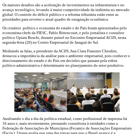
Os maiores desafios são a aceleração de investimentos na infraestrutura e no
avanço tecnológico, levando à maior competitividade da indústria no mercado
global. O controle do déficit público e a reforma tributária estão entre as
prioridades para reverter o atual quadro de estagnação econômica.
Os cenários político e economia do estado e do País foram apresentados pelo
economista-chefe da FIESC, Pablo Bittencourt, e pelo jornalista e consultor
político Upiara Boschi, durante painel no Encontro Empresarial ACIJS, nesta
segunda-feira (20) no Centro Empresarial de Jaraguá do Sul.
Mediando as falas, a presidente da ACIJS, Ana Clara Franzner Chiodini,
destacou a importância da análise para o ambiente empresarial, pois conhecer o
direcionamento do estado e do País em decisões que passam pela esfera
político-administrativa é determinante no planejamento do setor produtivo.
Analisando o dia a dia da política estadual, como profissional de imprensa há
16 anos e, mais recentemente, prestando consultoria à entidades como a
Federação de Associações de Municípios (Fecam) e de Associações Empresariais
(Facisc), Upiara avalia que uma das travas para que o Brasil avance é a