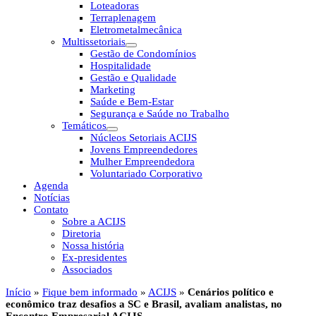
Loteadoras
Terraplenagem
Eletrometalmecânica
Multissetoriais
Gestão de Condomínios
Hospitalidade
Gestão e Qualidade
Marketing
Saúde e Bem-Estar
Segurança e Saúde no Trabalho
Temáticos
Núcleos Setoriais ACIJS
Jovens Empreendedores
Mulher Empreendedora
Voluntariado Corporativo
Agenda
Notícias
Contato
Sobre a ACIJS
Diretoria
Nossa história
Ex-presidentes
Associados
Início
»
Fique bem informado
»
ACIJS
»
Cenários político e
econômico traz desafios a SC e Brasil, avaliam analistas, no