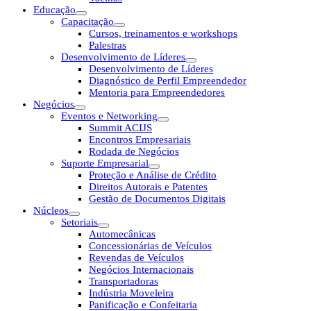
Educação
Capacitação
Cursos, treinamentos e workshops
Palestras
Desenvolvimento de Líderes
Desenvolvimento de Líderes
Diagnóstico de Perfil Empreendedor
Mentoria para Empreendedores
Negócios
Eventos e Networking
Summit ACIJS
Encontros Empresariais
Rodada de Negócios
Suporte Empresarial
Proteção e Análise de Crédito
Direitos Autorais e Patentes
Gestão de Documentos Digitais
Núcleos
Setoriais
Automecânicas
Concessionárias de Veículos
Revendas de Veículos
Negócios Internacionais
Transportadoras
Indústria Moveleira
Panificação e Confeitaria