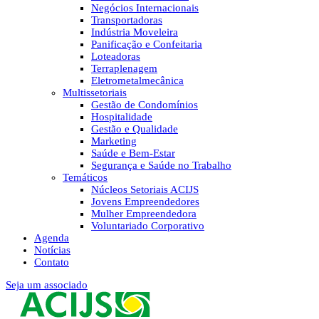
Negócios Internacionais
Transportadoras
Indústria Moveleira
Panificação e Confeitaria
Loteadoras
Terraplenagem
Eletrometalmecânica
Multissetoriais
Gestão de Condomínios
Hospitalidade
Gestão e Qualidade
Marketing
Saúde e Bem-Estar
Segurança e Saúde no Trabalho
Temáticos
Núcleos Setoriais ACIJS
Jovens Empreendedores
Mulher Empreendedora
Voluntariado Corporativo
Agenda
Notícias
Contato
Seja um associado