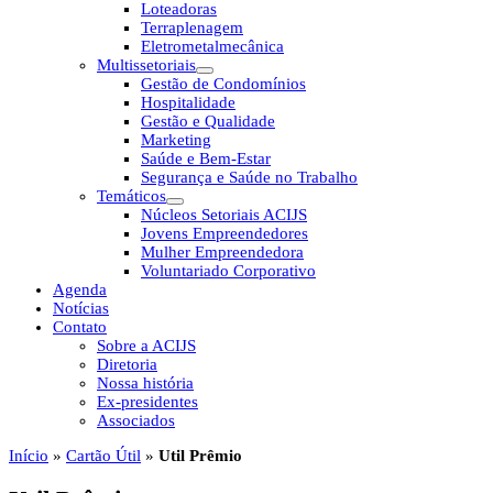
Loteadoras
Terraplenagem
Eletrometalmecânica
Multissetoriais
Gestão de Condomínios
Hospitalidade
Gestão e Qualidade
Marketing
Saúde e Bem-Estar
Segurança e Saúde no Trabalho
Temáticos
Núcleos Setoriais ACIJS
Jovens Empreendedores
Mulher Empreendedora
Voluntariado Corporativo
Agenda
Notícias
Contato
Sobre a ACIJS
Diretoria
Nossa história
Ex-presidentes
Associados
Início
»
Cartão Útil
»
Util Prêmio