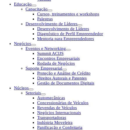
Educação
Capacitação
Cursos, treinamentos e workshops
Palestras
Desenvolvimento de Líderes
Desenvolvimento de Líderes
Diagnóstico de Perfil Empreendedor
Mentoria para Empreendedores
Negócios
Eventos e Networking
Summit ACIJS
Encontros Empresariais
Rodada de Negócios
Suporte Empresarial
Proteção e Análise de Crédito
Direitos Autorais e Patentes
Gestão de Documentos Digitais
Núcleos
Setoriais
Automecânicas
Concessionárias de Veículos
Revendas de Veículos
Negócios Internacionais
Transportadoras
Indústria Moveleira
Panificação e Confeitaria