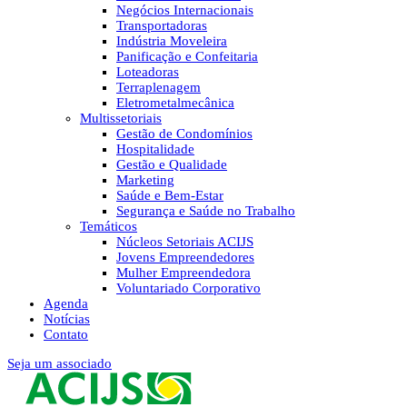
Negócios Internacionais
Transportadoras
Indústria Moveleira
Panificação e Confeitaria
Loteadoras
Terraplenagem
Eletrometalmecânica
Multissetoriais
Gestão de Condomínios
Hospitalidade
Gestão e Qualidade
Marketing
Saúde e Bem-Estar
Segurança e Saúde no Trabalho
Temáticos
Núcleos Setoriais ACIJS
Jovens Empreendedores
Mulher Empreendedora
Voluntariado Corporativo
Agenda
Notícias
Contato
Seja um associado