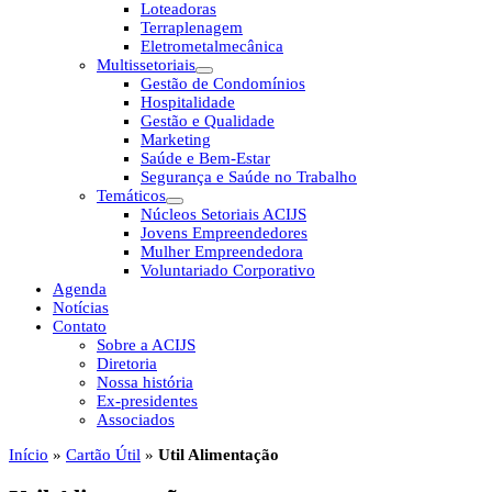
Loteadoras
Terraplenagem
Eletrometalmecânica
Multissetoriais
Gestão de Condomínios
Hospitalidade
Gestão e Qualidade
Marketing
Saúde e Bem-Estar
Segurança e Saúde no Trabalho
Temáticos
Núcleos Setoriais ACIJS
Jovens Empreendedores
Mulher Empreendedora
Voluntariado Corporativo
Agenda
Notícias
Contato
Sobre a ACIJS
Diretoria
Nossa história
Ex-presidentes
Associados
Início
»
Cartão Útil
»
Util Alimentação