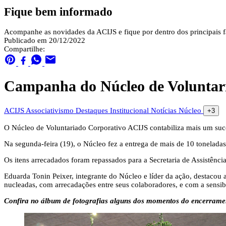
Fique bem informado
Acompanhe as novidades da ACIJS e fique por dentro dos principais fa
Publicado em 20/12/2022
Compartilhe:
Campanha do Núcleo de Voluntaria
ACIJS
Associativismo
Destaques
Institucional
Notícias
Núcleo
+3
O Núcleo de Voluntariado Corporativo ACIJS contabiliza mais um suces
Na segunda-feira (19), o Núcleo fez a entrega de mais de 10 tonelad
Os itens arrecadados foram repassados para a Secretaria de Assistência 
Eduarda Tonin Peixer, integrante do Núcleo e líder da ação, destaco
nucleadas, com arrecadações entre seus colaboradores, e com a sensi
Confira no álbum de fotografias alguns dos momentos do encerram