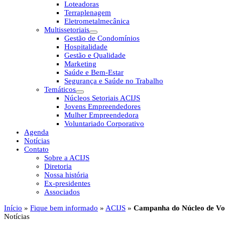
Loteadoras
Terraplenagem
Eletrometalmecânica
Multissetoriais
Gestão de Condomínios
Hospitalidade
Gestão e Qualidade
Marketing
Saúde e Bem-Estar
Segurança e Saúde no Trabalho
Temáticos
Núcleos Setoriais ACIJS
Jovens Empreendedores
Mulher Empreendedora
Voluntariado Corporativo
Agenda
Notícias
Contato
Sobre a ACIJS
Diretoria
Nossa história
Ex-presidentes
Associados
Início
»
Fique bem informado
»
ACIJS
»
Campanha do Núcleo de Vol
Notícias