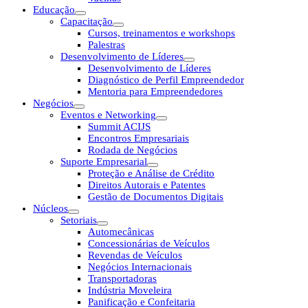
Educação
Capacitação
Cursos, treinamentos e workshops
Palestras
Desenvolvimento de Líderes
Desenvolvimento de Líderes
Diagnóstico de Perfil Empreendedor
Mentoria para Empreendedores
Negócios
Eventos e Networking
Summit ACIJS
Encontros Empresariais
Rodada de Negócios
Suporte Empresarial
Proteção e Análise de Crédito
Direitos Autorais e Patentes
Gestão de Documentos Digitais
Núcleos
Setoriais
Automecânicas
Concessionárias de Veículos
Revendas de Veículos
Negócios Internacionais
Transportadoras
Indústria Moveleira
Panificação e Confeitaria