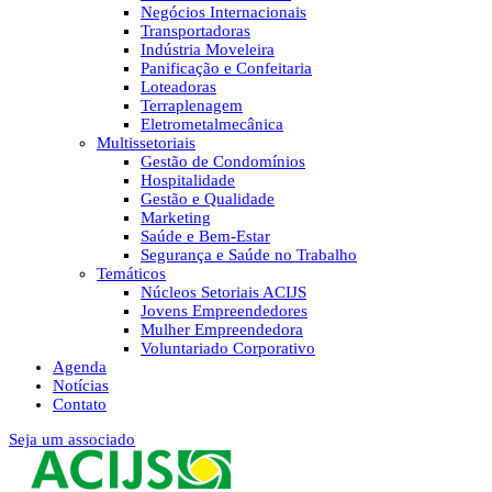
Negócios Internacionais
Transportadoras
Indústria Moveleira
Panificação e Confeitaria
Loteadoras
Terraplenagem
Eletrometalmecânica
Multissetoriais
Gestão de Condomínios
Hospitalidade
Gestão e Qualidade
Marketing
Saúde e Bem-Estar
Segurança e Saúde no Trabalho
Temáticos
Núcleos Setoriais ACIJS
Jovens Empreendedores
Mulher Empreendedora
Voluntariado Corporativo
Agenda
Notícias
Contato
Seja um associado